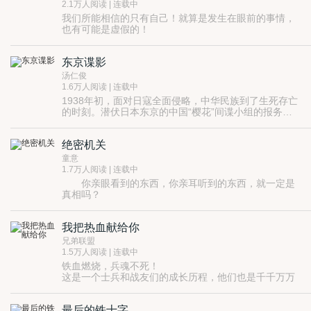
他杀人无数，却从不用枪，不是他不想用，而是……
2.1万人阅读 | 连载中
我们所能相信的只有自己！就算是发生在眼前的事情，
也有可能是虚假的！
东京谍影
汤仁俊
1.6万人阅读 | 连载中
1938年初，面对日寇全面侵略，中华民族到了生死存亡
的时刻。潜伏日本东京的中国“樱花”间谍小组的报务
员，奉命苏醒即暴露。天生胆小、经验不足的他，面对
本书以日本皇室书库《田中奏折》泄密案为隐线，通
凶残的日寇，会否坚定自己的信仰？“樱花”小组会遇到
过“樱花”小组在搜集“豚鱼计划”、实施“罡风行动”过程
绝密机关
怎样的危险？他们能否完成祖国和人民赋予的神圣使
中，配合中国空军“轰炸”日本本土；对日本诱降中国
命？
的“萧工作”、“高工作”施加影响和干扰……同时，以四个
童意
愚昧效忠天皇的日本家庭的系列遭遇，揭示了日本军国
1.7万人阅读 | 连载中
主义极力蒙蔽、蛊惑国内普通民众狂热地参加“东亚圣
你亲眼看到的东西，你亲耳听到的东西，就一定是
战”，从而对日本人民和中华民族造成了巨大的灾难……
真相吗？
客机失踪搜寻结果如何？天空坠龙到底是虚假信息还是
真有其事？频繁出现的UFO到底是地外生命还是军事秘
我把热血献给你
密？被劫持人员究竟是无辜人士还是失手特工？
网络上、新闻上、报纸上一再重复报道的东西，难道从
来不曾让你生疑？我们平时生活的这个空间到底是如表
兄弟联盟
面一般波澜不惊，还是早就已经暗流汹涌？
如果真相并非我们所知的那样，那么，到底是什么阻挡
1.5万人阅读 | 连载中
了我们，妨碍了我们获得真相？
铁血燃烧，兵魂不死！
如果那是一个机关，那一定是个“从不存在”的绝密机
这是一个士兵和战友们的成长历程，他们也是千千万万
关，那里一定有一群“从不存在”的人，在做着一些想象
共和国军人的缩影，在他们身上，会如让大家如同身临
不到的事情。
绝密机关，带你窥视“从不存在”的秘密。
其境感受到热血沸腾的军旅生活，热泪盈眶的兄弟情
最后的铁十字
义，真枪实弹的血火战场，更有可歌可泣的铁血兵魂。