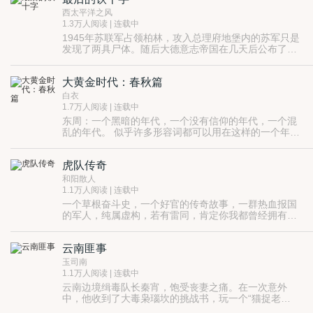
西太平洋之风
1.3万人阅读 | 连载中
1945年苏联军占领柏林，攻入总理府地堡内的苏军只是
发现了两具尸体。随后大德意志帝国在几天后公布了投
降公报，正式宣告了纳粹党政权的垮台。但不为人所知
的是，在投降的前几天的4月30日，德国元首阿道夫希
大黄金时代：春秋篇
特勒却与部下一起带领科研人员和一支精锐部队乘潜艇
秘密离开德国，带着大量的秘密图纸文件来到了冰雪覆
白衣
盖的南极大陆。在这里他们将开始新的建设，以准备完
1.7万人阅读 | 连载中
成他们的复国梦想。在这里他们过着与世隔绝的生活，
东周：一个黑暗的年代，一个没有信仰的年代，一个混
梦想着在世界下一次发生动乱时，他们可以发动全面反
乱的年代。 似乎许多形容词都可以用在这样的一个年代
击。但是老奸巨猾的斯大林和杜鲁门会真的相信希特勒
上，虽然在那个年代，大多数的成语与形容词都还没有
已死吗？面对着英国人送来的一封神秘情报，斯大林和
形成，或者正在形成之中。那是一个我们的思想无法把
杜鲁门又会做出什么样的反应呢？
虎队传奇
握、无法想像的年代。我们不知道我们今天习惯使用的
很多词汇就产生在那个动荡的年代。 许多人，为我们觉
和阳散人
得不可思议的原因而献出自己的生命，并且――义无反
1.1万人阅读 | 连载中
顾！许多人，抱着理想主义或者浪漫主义的想法，放弃
一个草根奋斗史，一个好官的传奇故事，一群热血报国
王位、放弃生命，放弃我们所有人一生营营苟苟追寻的
的军人，纯属虚构，若有雷同，肯定你我都曾经拥有过
东西…… 这是中华文明的源头，我们所有的思想、行为
类似的经历…
赵平（后改名：赵智虎），一个七十年代末皖江省亚父
方式，都可以在那个年代找到影子。 本书以春秋时期八
县一个贫困地区的农民后代，地地道道的一级草根；因
位争霸天下的霸主为主线，讲述那段时期或怪异或动人
云南匪事
为心善、有慧根，被一个老红军收为徒弟和义子；因家
或血腥的故事…… 简而言之：这是一本每一章都可以单
穷，他高考落榜，无钱复读；想报名参军，又被大队书
玉司南
独拿出来读的故事集，这是一本在漫漫黑夜讲给恋人听
记儿子顶换。无奈之下，只得背井离乡到宁江省江宁市
1.1万人阅读 | 连载中
的故事集，这是一本关于八位建立或试图建立霸业的天
做了一个货运板车工；自此开始了他既曲折艰辛，又悲
云南边境缉毒队长秦宵，饱受丧妻之痛。在一次意外
下霸主的故事集，这是一本遥远、荒凉到我们无法想象
壮离奇的草根人生之旅…
中，他收到了大毒枭瑙坎的挑战书，玩一个“猫捉老
之时代的故事集……
鼠”的游戏。 至此两派人马粉墨登场。瑙坎运用“响尾