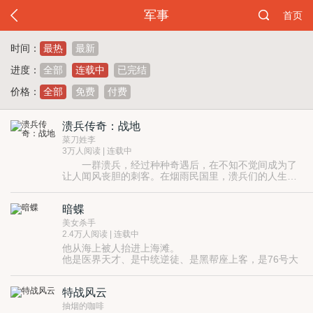
军事
首页
时间：
最热
最新
进度：
全部
连载中
已完结
价格：
全部
免费
付费
溃兵传奇：战地
菜刀姓李
3万人阅读 | 连载中
一群溃兵，经过种种奇遇后，在不知不觉间成为了
让人闻风丧胆的刺客。在烟雨民国里，溃兵们的人生有
着精彩的演绎。
暗蝶
美女杀手
2.4万人阅读 | 连载中
他从海上被人抬进上海滩。
他是医界天才、是中统逆徒、是黑帮座上客，是76号大
贵人，还是四处留情的花花公子……
血雨腥风，他如一只黑色的蝴蝶翩翩飞过浦江之夜，烙
特战风云
印下一道道血色印记。
他的代号——“黑蝶”。
抽烟的咖啡