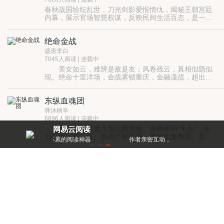
春秋战国纷纭乱世，刀光剑影爱恨情仇，揭秘王朝宫廷
内幕，展示官场智慧权谋，反映民间生活百态，是一幅
风云变幻的画卷，是一部波澜壮阔的史诗，帝王将相，
个性鲜明，黎民百姓，可歌可泣。 春秋战国时期，
绝命金战
从西周的周宣王到秦始皇统一六国，五百多年时光岁
月，风云激荡，无数英雄，风云际会，叱咤风云，多少
盛唐李白
小人，粉墨登场，原形毕露。 春秋战国，中国姓氏
7045人阅读 | 连载中
家族兴起，刀光剑影，血雨腥风，各个姓氏家族，饱经
美女如云，难辨是敌是友；风卷残云，真相似隐似
忧患，兴衰成败。各个姓氏家族祖先开疆拓土，饱经忧
现。绝命十里洋场，金战雾锁重庆，金融谍战，超出你
患，各个姓氏家族得以繁衍生息，流传至今。春秋战
想像的诡谲与惊悚。
国，演绎着中国百家姓氏家族的传奇。
东纵血魂团
驿沐柄辛
6896人阅读 | 连载中
民初，一对流入东江两岸杨、余两家的“牛头”，先
网易云阅读
后在柳、杨、蒋、余四个家族里，掀起血海商战。是人
读神器
作者亲密互动，和大神零距离！
每天都有阅点领，免
心不古、欲壑难填？还是“牛头”本身就价值连城，有如
和氏之璧？必能成为镇庄之宝？谜底揭开前后，有人为
禁城一号
此背叛亲情、爱情、良心，甚至家族民族，也有人誓死
保卫。日本人来了，坚船利炮，烧杀抢掠，无所不用其
李枭
极。杨家兄弟，余家姐弟，蒋家兄妹和宋家姐妹，先后
6927人阅读 | 连载中
走上战场，血荐轩辕。最后，谁能独执“牛头”，保住尊
公元一九四零年某日，几颗飞来的子弹突如其来地结束
严呢？
了正在北平城内享受欢送仪式的日本昭和天皇特使高日
保年轻的生命，这个曾被日本军界称为“拉脱维亚之
樱”的特使在瞬间黯然凋零，作为欢送仪式现场的长安街
远逝的记忆
上一片混乱，一个手足无措的日本宪兵慌乱之中拉响了