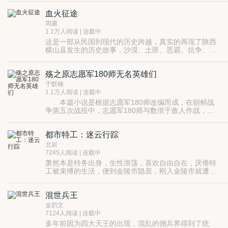
蛇”计划，成功地将毒品运送至云南境内，秦宵截毒品获
血火征途
失败，人生陷入低谷，被开除警队后，潜伏至金三角。
作为卧底的秦宵打入毒贩内部，在一番摸爬滚打之后，
周庸
逐渐获悉了一种新型的“气体”毒品交易，他便负责气球
1.1万人阅读 | 连载中
进行毒品运输。在一次次阴谋与利益的驱使下，秦宵一
这是一部从民国到现代的历史跨越，真实的再现了陕西
度迷失自我，但是最终被仇恨认清现实，他决定与毒枭
横山县发生的历史故事，沙漠、土匪、恶霸、抗争、抗
周旋，并与国际缉毒刑警配合，准备一举端掉毒枭老
日、延安杂技艺术、土改、抗美援朝、文革、改革开放
窝。 可是，最终的秦宵发现，背后的始作俑者，竟然就
等故事窜连，历史故事跌炎起伏，可以说战争大气磅
是自己的妻子。家与国，情与义，他该何去何从！ 贩
殇之原志愿军180师无名英雄们
礴，故事扣人眼球，绝对能引起读者共鸣，是一部珍贵
毒，缉毒，生与死的博弈，一场警与匪之间，无间道般
的历史文献。
于默楠
的特殊斗争。 跪着做人，站起来活！
1.1万人阅读 | 连载中
本篇小说是根据志愿军180师改编而成，在朝鲜战
争第五次战役中，志愿军180师与数倍于敌人作战，最
终寡不敌众，部分指战员被俘。但这些被俘人员在战俘
营与敌斗争，最后取得胜利，返回祖国。但没想到的
都市特工：迷云行踪
是，回国之后的他们却受到了不公正的待遇，特别是“文
革”期间，更是尤为慎重。虽然在1982年，党中央下达
北岩
文件为他们平反昭雪，但由于档案遗失，很多的被俘人
7245人阅读 | 连载中
员的资料无从查起。至此，我仅代表我自己和读过本篇
萧然本是特务出身，生性浪荡，喜欢自由自在，厌倦特
小说的读者们对这些无名英雄致以崇高的致敬！你们是
工被束缚的生活，便到金陵市隐居，刚入金陵市就遭到
中华儿女的骄傲，我们不会忘记你们！
斧头帮、公安局以及商业大亨们的围困，并且命在危
机。侥幸脱困之后，得知一个惊天秘密，隐藏身份成为
混世兵王
鳄鱼帮帮主，依旧干起来特务的工作，后九死一生帮助
天朝纠出多个犯罪组织！
金韵文
7124人阅读 | 连载中
多年前因为四大天王的出现，混乱的佣兵界得到了统