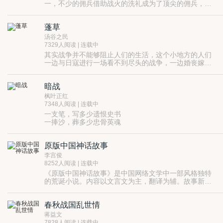
一，不少的佣兵借助战火的洗礼成为了顶尖的佣兵，而
叶枫是其中最强的一位，然而和平并没有持续太久，因
为禁药龙丹的出现佣兵界大乱……
蓬草
汤谷之民
7329人阅读 | 连载中
其实战争并不能够阻止人们的生活，这个小地方的人们
一边与日寇进行一场看不到尽头的战争，一边婚丧嫁
娶、生儿养女地过着自己的日子。有人壮怀激烈、有人
真实的战争只有残酷，对敌人、对自己、对亲人、对同
蝇营狗苟；一边把脑袋别在裤带上杀敌，一边还要数着
志，都是一种残酷。
暗战
缸里的米糊口。
枫叶正红
7348人阅读 | 连载中
一支笔，写多少遗恨史书
一捧沙，葬多少忠骨英魂
一场局，布多少尔虞我诈
山雨欲来风满楼，黑云压城城欲摧
原版中国神话故事
黑暗吞噬光明，谁的名字沥血蒙尘，谁的信仰巍然屹立
谁的身影披荆斩棘，直至夜尽天明。
李宫俊
8252人阅读 | 连载中
《原版中国神话故事》是中国网络文学中一部风格独特
的荒诞小说。内容以文言文为主，翻译为辅。故事新
颖，内容荒诞不禁，却文笔诙谐。文章共分19章节，文
章中所引述文献均为作者杜撰，恶搞成分很大。
春秋战国乱世情
蒋益文
7828人阅读 | 连载中