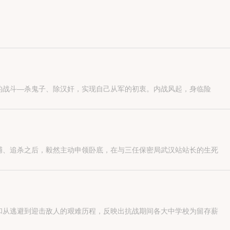
的战斗—杀鬼子、除汉奸，实现自己从军的初衷。内战风起，身临险
捕、追杀之后，毅然主动申领卧底，在与三任保密局武汉站站长的生死
和从逃避到迎击敌人的艰难历程，反映出抗战期间各大中学校为留存薪
养出大批栋梁，让振兴中华的梦想代代相传。