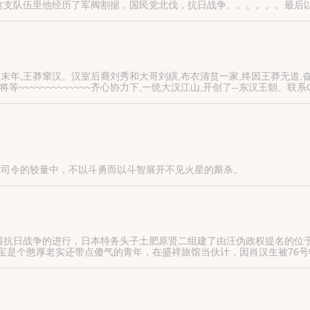
这支队伍里他经历了军阀割据，国民党北伐，抗日战争。。。。。。最后
祸民不聊生的苦难岁月。
年,王莽窜汉。汉室后裔刘秀和大哥刘縯,布衣清贫一家,终因王莽无道,奋而起
~~~~~~~~~~~齐心协力下,一统大汉江山,开创了--东汉王朝。联系QQ：
兵司令的较量中，不以斗勇而以斗智展开不见火星的厮杀。
爷为对抗“大金矿”的阴谋，则策划出了“古代皇陵墓”的阴谋来蒙蔽板垣。
、女土匪霍大当家的，秘密进行沟通，准备破坏大金矿，炸掉它。
抗日战争的进行，日本特务头子土肥原贤二组建了由汪伪政权提名的位于
宝是个憨厚老实还带点傻气的青年，在盛祥旅馆当伙计，因肖汉生被76号
辑谢芳容的日伪“76”号特工死刑，而被“76”号将其一家三口活埋。由此