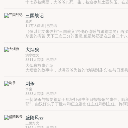
十七岁被绑票，大爷爷九死一生，被迫参加土匪队伍。在
那是一个天下变乱强敌入侵的多事之秋，那是一段天灾人
三国战记
盗帅
1.1万人阅读 | 已完结
（仅以此文来弥补“三国演义”的伤心遗憾与尴尬结局）西汉末
杀害的痛苦,天下三次三分的困境,但最终还是在云台二十八将等~~
大烟狼
洪水檄文
8811人阅读 | 已完结
大烟狼故事介绍
大烟狼的故事中，以洪四爷为首的“伪满副县长”在与日宪
板垣司令的大金矿阴谋如火如荼地进行，“伪副县长”洪四
他亲自到“皇陵墓”现场去寻找督战。四爷和女土匪那司令
刺杀
李枭
8883人阅读 | 已完结
一切刺杀与报复都始于那场打砸中美日报报馆的事件。随着
部”，由汉奸头子丁世村和伍立群出任主任和副主任。许阿
因为不惧日伪的恐吓，坚决判处打砸中美日报馆、杀害抗日编
了更为疯狂的反击。更令人意想不到的是......;
盛隋风云
三更灯火
7862人阅读 | 已完结