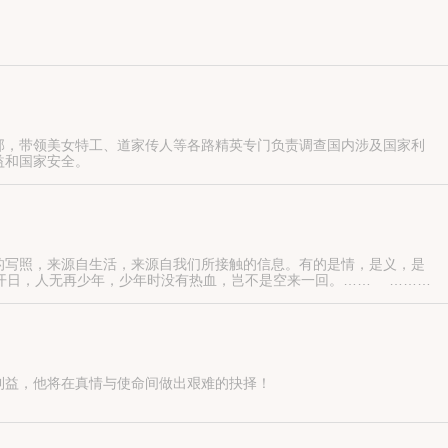
部，带领美女特工、道家传人等各路精英专门负责调查国内涉及国家利
益和国家安全。
的写照，来源自生活，来源自我们所接触的信息。有的是情，是义，是
开日，人无再少年，少年时没有热血，岂不是空来一回。…… ……有
有啊，您是要云锦呀？还是蜀锦或者刻丝……
利益，他将在真情与使命间做出艰难的抉择！