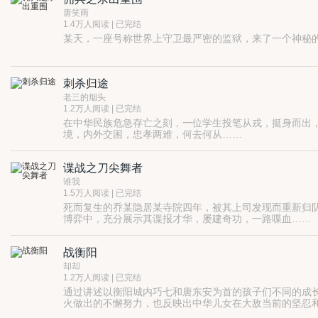
唐笑雨
1.4万人阅读 | 已完结
某天，一座号称世界上守卫最严密的监狱，来了一个神秘
刺杀归途
老三的烟头
1.2万人阅读 | 已完结
在中华民族危急存亡之刻，一位学生投笔从戎，挺身而出
境，内外交困，忠孝两难，何去何从……
谍战之刀尖舞者
谁我
1.5万人阅读 | 已完结
死而复生的乔某隐居某寺院四年，被其上司发现而重新归
博弈中，充分展示其谍报才华，屡建奇功，一路喋血……
战衡阳
却却
1.2万人阅读 | 已完结
通过讲述以衡阳城内巧七和唐东安为首的孩子们不同的成
火做出的不懈努力，也反映出中华儿女在大敌当前的坚忍
国家危难之际，无数有识之士前仆后继，以救国救亡为己