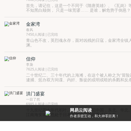
首先，请记住，这是一个不同于《隋唐英雄》、《瓦岗》等
不知黑白颠倒， 只是一味荒谬…… 是谁，解危势于倒悬
缟汉墓，依旧会有惊世妙语，将当朝英雄豪杰一一评定。 
金家湾
春风
7450人阅读 | 已完结
青山色不改，英烈魂永存，面对凶残的日寇，金家湾全镇
渊。
草木作笔，青石当碑，记载着一个个寻常百姓英勇抗战的
族优良传统。
信仰
李枭
7625人阅读 | 已完结
二十世纪二、三十年代的上海滩，在这个被人称之为“冒险
逮捕、惩办双方间谍、内奸、叛徒的或明或暗的杀戮和反
洪门盛宴
一目了然
6985人阅读 | 已完结
十九世纪四十年代初叶。日本大举侵犯中国，东北、华北
网易云阅读
江南海安城，也处于日本军国主义的严重威胁之中。
每天都有阅点领，免费就能看好书
海安城的百姓生死未卜，惊恐万状，不知所措。
海安城势力纷杂，一盘散沙，对于日本人企图南下也反映
傲骨浸香