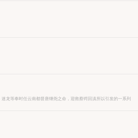
…
、迷龙等奉时任云南都督唐继尧之命，迎救蔡锷回滇所以引发的一系列