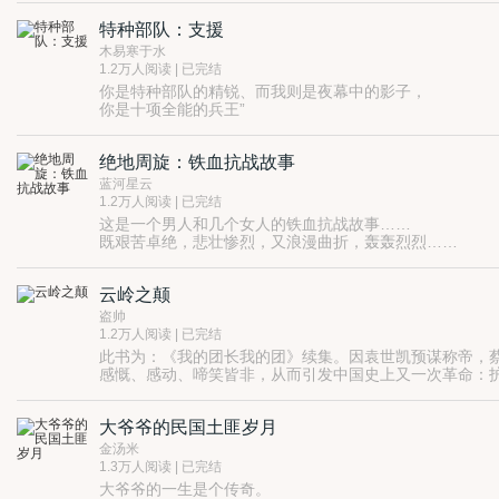
特种部队：支援
木易寒于水
1.2万人阅读 | 已完结
你是特种部队的精锐、而我则是夜幕中的影子，
你是十项全能的兵王”
十项全能的能力只是加入影子的基础”
你问我在那个部队中服役、我说：“一支永远无法出现在光
绝地周旋：铁血抗战故事
蓝河星云
1.2万人阅读 | 已完结
这是一个男人和几个女人的铁血抗战故事……
既艰苦卓绝，悲壮惨烈，又浪漫曲折，轰轰烈烈……
时间，一九三六年秋天；地点，东北吉林某山区。
一支抗日义勇军被日军攻击，队伍紧急向山里转移，没想
云岭之颠
盗帅
1.2万人阅读 | 已完结
此书为：《我的团长我的团》续集。因袁世凯预谋称帝，
感慨、感动、啼笑皆非，从而引发中国史上又一次革命：护国战争`
大爷爷的民国土匪岁月
金汤米
1.3万人阅读 | 已完结
大爷爷的一生是个传奇。