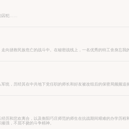
的囚犯……
，走向拯救民族危亡的战斗中。在秘密战线上，一名优秀的特工舍身忘我
队军统，历经其在中共地下党任职的师长和好友被改组后的保密局频频追
长经历和悲欢离合，以及衡阳巧庄师范的师生在抗战期间艰难的办学历程
和顽强，不屈不挠的斗争精神。
任，坚守教育岗位，以教育兴国，以教育救国，并且以身作则，为国家培