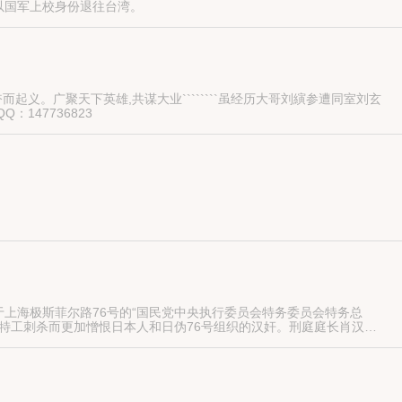
以国军上校身份退往台湾。
义。广聚天下英雄,共谋大业````````虽经历大哥刘縯参遭同室刘玄
147736823
阴谋对抗阴谋。板垣对中国的文物情有独钟，痴迷到了无以复加的地步。
上海极斯菲尔路76号的“国民党中央执行委员会特务委员会特务总
特工刺杀而更加憎恨日本人和日伪76号组织的汉奸。刑庭庭长肖汉生
，远在重庆的军统、中统对“76”号展开了疯狂的报复，而76号也进行