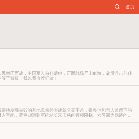
首页
人民举国而战，中国军人前仆后继，正面战场尸山血海，敌后游击前仆
史等于背叛！我以我血荐轩辕！
号很快发现被毁的基地虽然外表建筑分毫不差，很多他和恋人曾留下的
进入军统，调查却遭到军统站长宋庆慈的频频阻挠。六号因为伪装的身
谋，杀手基地和六号的身份都是阴谋的一部分，当真相渐渐浮出水面，