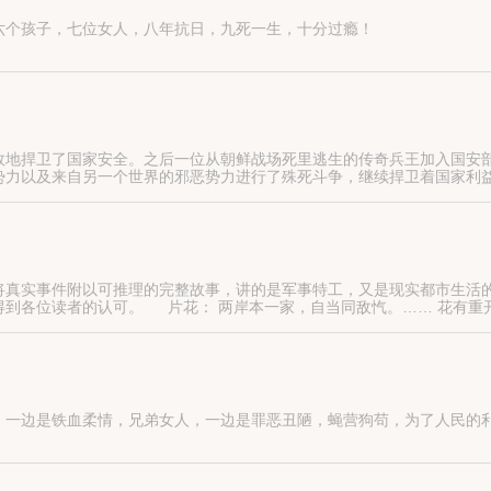
六个孩子，七位女人，八年抗日，九死一生，十分过瘾！
效地捍卫了国家安全。之后一位从朝鲜战场死里逃生的传奇兵王加入国安
势力以及来自另一个世界的邪恶势力进行了殊死斗争，继续捍卫着国家利
将真实事件附以可推理的完整故事，讲的是军事特工，又是现实都市生活
得到各位读者的认可。 片花： 两岸本一家，自当同敌忾。…… 花有重
话，不远处一位西装革履的中年男子听到之后疾步走来，隔着几步就说：
，一边是铁血柔情，兄弟女人，一边是罪恶丑陋，蝇营狗苟，为了人民的