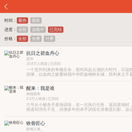
时间：
最热
最新
进度：
全部
连载中
已完结
价格：
全部
免费
付费
抗日之碧血丹心
思羽
10.8万人阅读 | 已完结
一个意外到来的卑微生命，面对风起云涌的大时代，日寇
后继，以血肉之躯重铸我中华民族钢铁长城，胜利来之不
醒来：我是谁
神我很乖
3.3万人阅读 | 已完结
六号从小被杀手基地训练，在一次执行任务，返回基地时
痕迹却消失不见，仿佛多年的杀手训练生涯都是幻影。这
份意外成为谢婉儿的未婚夫、并结识留洋法医邵阳等一批
几经生死的六号终于在伙伴们的帮助下破灭日本人三个月
铁骨匠心
惊艳之谈_