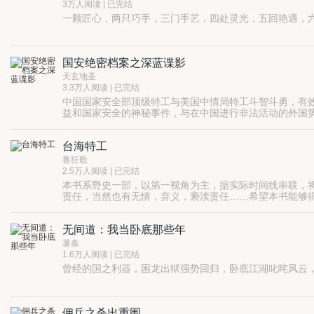
3万人阅读 | 已完结
一颗匠心，两只巧手，三门手艺，四处灵光，五回艳遇，
国安绝密档案之深蓝谍影
天玄地圣
3.3万人阅读 | 已完结
中国国家安全部顶级特工与美国中情局特工斗智斗勇，有
益和国家安全的神秘事件，与在中国进行非法活动的外国
台海特工
鲁狂歌
2.5万人阅读 | 已完结
本书系野史一部，以第一视角为主，据实际时间线串联，
责任，当然也有无情，弃义，亵渎责任……希望本书能够
圆领长袖青底白花的小褂没有？玉梨问。 不等小姑娘答
无间道：我当卧底那些年
薯条
1.6万人阅读 | 已完结
曾经的国之利器，困龙出狱强势回归，卧底江湖叱咤风云
佣兵之杀出重围