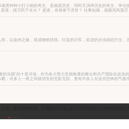
诸类种种小打小闹的奇文。是揭底历史，同时又演绎历史的奇文，争论按
？ 是谁，拯万民于水火？ 是谁，舍身家于济世？ 往事如烟，虽随清风荡
今日，不妨寄情于隋唐那荡气回肠的疆场，仅以此文，将那段往事，缓缓
人民，以血肉之躯，筑成钢铁防线，狂妄的日军，前进的步伐就此打住，
故事。战乱年代，民不聊生，许多人为了生活，曾经做过一些违背道德，
家的乐园”的十里洋场，作为各大势力竞相角逐的舞台和共产国际在远东
杀戮；许多人一夜之间就消失的无影无踪，更有许多人在这些恐怖的气氛
、上海、南京相继沦陷，中国的大片河山处于日本军国主义的铁蹄践踏之
不一，而唯独洪门帮又有一定的号召力，于是洪门帮运筹帷幄，合纵连横