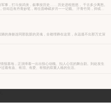
军事，打斗按武侠，叙事按历史…… 历史进程悠悠， 千古多少离愁。
尽，但却总有丹青妙笔，将往昔峥嵘岁月一一记载。 汗青竹简，抑或鲁
铺陈。 且看我如何出奇策，列奇阵，布奇兵，书奇文！
丑陋的身躯连同那肮脏的灵魂，全都埋葬在这里，永远逃不出那万丈深
违背良心的事情，一旦外敌入侵却能一致对外，并肩作战，不失中华民
的情报基地，正演绎着一出出惊心动魄、扣人心弦的舞台剧。到处发生
中过着有血、有泪、有爱、有恨的双重人格的生活。
下。
担负起抗击日本人的杠旗人，谱写出了一部民族大义的宏伟诗篇。