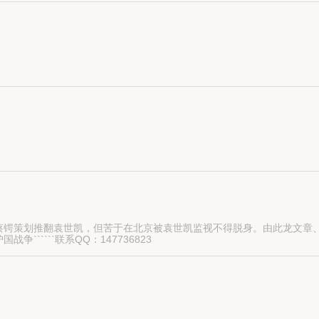
明中的部队。”
到刚刚跑出不远，迎面遇到一支日军的伏击，情况一下子变得危急起来…
蔡锷策划推翻袁世凯，但苦于在北京被袁世凯监视不得脱身。由此龙文章
`````联系QQ：147736823