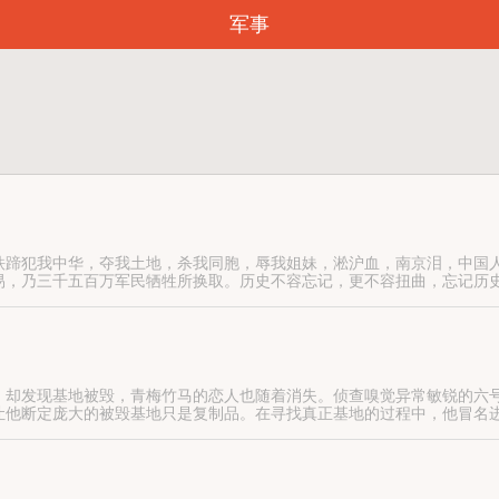
军事
铁蹄犯我中华，夺我土地，杀我同胞，辱我姐妹，淞沪血，南京泪，中国
易，乃三千五百万军民牺牲所换取。历史不容忘记，更不容扭曲，忘记历
，却发现基地被毁，青梅竹马的恋人也随着消失。侦查嗅觉异常敏锐的六
让他断定庞大的被毁基地只是复制品。在寻找真正基地的过程中，他冒名
伙伴，几人在相互刺探中结下深刻情谊，并发现了日本颠覆中国的惊天阴
灭亡中国的阴谋。