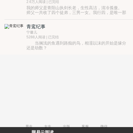
玄功玩转未知的时空······
2.6万人阅读 | 已完结
我的师父是青阳山执剑长老，生性高洁，清冷孤傲。
师父一共收了四个徒弟，三男一女。我行四，是唯一那
个女。
我上面有三个师兄。
青鸾纪事
大师兄温柔体贴。
二师兄冷静沉稳。
宁馨儿
三师兄活泼幽默。
5288人阅读 | 已完结
他们全部暗恋我师父。
当搁浅的鱼遇到路痴的鸟，相濡以沫的开始是缘分
还是劫数？
自以为是美满姻缘的祝福信使，却成了控制人间的
帮凶
揭开无欲无求的神仙面具，原来也不过是名利傀儡
从青鸾送错的一封情书开始，打破了仙界的幻相，开启
了真实人间的记录……
男生
女生
出版
客服
微信
网易云阅读