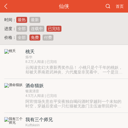
仙侠
首页
时间：
最热
最新
进度：
全部
连载中
已完结
价格：
全部
免费
付费
桃夭
烁华
8.2万人阅读 | 已完结
云阅读玄幻大赛新秀奖作品！ 小桃只是个千年的桃妖，
却被天界南君武神炎、六代魔皇非芜看中。 一个是注视
了千年的男人，一个是邪魅俊美的魔君，小桃到底应该
情归何处？ 有一种情，可轻于鸿毛，可重于泰山。可为
酒命猫妖
她卸下职责，可为他眷恋凡尘。
银裳清音
4.5万人阅读 | 已完结
阿宵情场失意在平安夜独自喝闷酒时穿越到一个未知的
时空，穿越后变成一只红猫被无敌门主伍迪带回府中治
疗，阿宵由于在酒缸中泡了个澡，当夜子时便幻化成美
丽的少女，被同睡一个房间的伍迪看到了神奇的一幕，
我有三个师兄
伍迪竟对阿宵一见钟情，暗自决定一世守护阿宵，一场
搞笑而颠覆的情感大戏自此拉开帷幕，且看阿宵如何用
Kuffskein