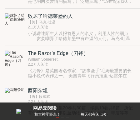
是他的两次爱情的描写，广泛地展现了“19世纪初30年
间压在法国人民头上的历届政府所带来的社会风气”，强
烈地抨击了复辟王朝时期贵族的反动，教会的黑暗和资
败坏了哈德莱堡的人
产阶级新贵的卑鄙庸俗，利欲熏心。因此小说虽以于连
的爱情生活作为主线，但毕竟不是爱情小说，而是一
【美】马克·吐温
部“政治小说”。
2.1万人阅读
小说讲述陌生人以报答恩人的名义，利用人性的弱点
——贪婪嘲弄了哈德莱堡中有声望的人们。马克·吐温利
用符合现实生活和社会背景规律的故事给读者提供了窥
视“人性”的一个视角。
The Razor’s Edge（刀锋）
William Somerset...
2.2万人阅读
《刀锋》是英国著名作家、“故事圣手”毛姆最重要的长
篇小说代表作之一。 美国青年飞行员拉里·达雷尔在部
队里结识了一位爱尔兰战友，在一次战斗中，这位战友
为营救拉里而牺牲。拉里因此对人生感到迷惘，弄不懂
酉阳杂俎
世界上为什么有恶和不幸。复员后，拉里既不肯进大
学，也不肯就业，一心想探求人生的终极。为此，他丢
【唐】段成式
下未婚妻来到巴黎，又从巴黎遍游世界，最后到了印
2.2万人阅读
度，终于对人生大彻大悟，返回美国，当上了出租车司
《酉阳杂俎》前集20卷共30篇，续集10卷共6篇。所记
网易云阅读
机，大隐隐于市。
有仙佛鬼怪、人事以至动物、植物、酒食、寺庙等等，
零距离！
每天都有阅点领，免费就能看好书
分类编录。 一部分内容属志怪传奇类，另一些记载各地
与异域珍异之物，与晋张华《博物志》相类。其所记
孟浩然诗集
述，或採缉旧闻，或出自己撰，“多诡怪不经之谈，荒渺
无稽之物，而遗文秘籍，亦往往错出其中，故论者虽病
【唐】孟浩然
其浮夸，而不能不相徵引”（《四库全书总目》）。 其
1.9万人阅读