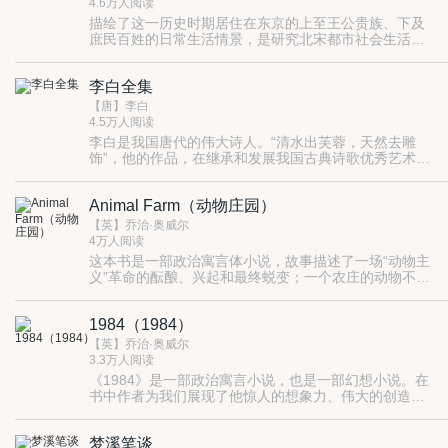
儋州，到65岁才遇赦北归，前后在贬所六年。谪贬当然
4.6万人阅读
是苏轼的人生逆境，但这种逆境却使苏轼更深刻地理解
描绘了这一历史时期居住在东京的上至王公贵族、下及
了社会和人生，也使他的创作更深刻地表现出内心的情
庶民百姓的日常生活情景，是研究北宋都市社会生活、
感波澜。 在宋代就有人认为贬至海南并不是苏轼的不
经济文化的一部极其重要的历史文献古籍。
幸，逆境是时代对这位文学天才的玉成。苏轼的文学思
想是文、道并重。在这种文学思想指导下，苏轼的散文
李白全集
呈现出多姿多采的艺术风貌。苏文气势雄放，语言却平
【唐】李白
易自然，这正是宋文异于唐文的特征之一。
4.5万人阅读
李白是我国唐代的伟大诗人。“清水出芙蓉，天然去雕
饰”，他的作品，在继承和发展我国古典诗歌优秀艺术传
统的基础上，形成了语言豪放，想象丰富，清新隽逸的
风格，曾被誉为“诗仙”。千百年来，李白诗歌受到了人
Animal Farm（动物庄园）
们的普遍喜爱。
【英】乔治·奥威尔
4万人阅读
这本书是一部政治寓言体小说，故事描述了一场“动物主
义”革命的酝酿、兴起和最终蜕变；一个农庄的动物不堪
人类主人的压迫，在猪的带领下起来反抗，赶走了农庄
主，牲畜们实现了“当家作主”的愿望，农场更名为“动物
1984（1984）
庄园”，奉行“所有动物一律平等”；之后，两只处于领导
地位的猪为了权力而互相倾轧，胜利者一方宣布另一方
【英】乔治·奥威尔
是叛徒、内奸。此后，获取了领导权的猪拥有了越来越
3.3万人阅读
大的权力，成为新的特权阶级；动物们稍有不满，便会
《1984》是一部政治寓言小说，也是一部幻想小说。在
招致血腥的清洗：农庄的理想被修正为“有的动物较之其
书中作者为我们展现了他惊人的想象力、伟大的创造
他动物更为平等”，动物们又回复到从前的悲惨状况。通
力、深邃的洞察力，用他独有的风格和高超的技巧为我
过本书我们可以了解到那个时代的政治特点。本书语言
们描绘了一个恐怖世界。故事讲述的是1984年的世界被
幽默风趣、精练睿智，从中能体会到作者追求平等，追
梦溪笔谈
三个大国瓜分后的社会场景，主人公正处在三国之一“大