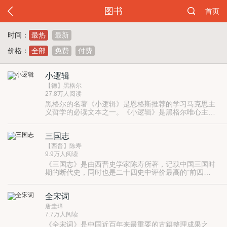
图书
首页
时间：
最热
最新
价格：
全部
免费
付费
小逻辑
【德】黑格尔
27.8万人阅读
黑格尔的名著《小逻辑》是恩格斯推荐的学习马克思主
义哲学的必读文本之一。《小逻辑》是黑格尔唯心主义
最少、唯物主义最多的一部哲学著作。它论述的是由感
性的反映物质世界，发展为由知性反映有关人性在关系
三国志
中的宏观现实世界，最后发展为由理性的、辩证的上升
到主观与客观、理论与实践、有限与无限统一的全体的
【西晋】陈寿
绝对理念。
9.9万人阅读
《三国志》是由西晋史学家陈寿所著，记载中国三国时
期的断代史，同时也是二十四史中评价最高的“前四
史”之一。 《三国志》也是二十四史中最为特殊的一
部，因为其过于简略，没有记载王侯、百官世系
全宋词
的“表”，也没有记载经济、地理、职官、礼乐、律历等
的“志”，不符合《史记》和《汉书》所确立下来的一般
唐圭璋
正史的规范。 《三国志》取材精审，作者对史实经过认
7.7万人阅读
真的考订、慎重的选择，对于不可靠的资料进行了严格
《全宋词》是中国近百年来最重要的古籍整理成果之