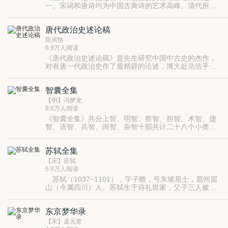
的审核，不妄加评论和编写。这虽使《三国志》拥有了
一。宋词和唐诗均为中国古典诗的艺术高峰。清代所编
文辞简约的特点，但也造成了关键人物史料不足的缺
《全唐诗》是家喻户晓籍，现又新编出《全宋词》，堪
点。
称中国文学的双璧。全书共五册，荟萃宋代三百年间的
唐代政治史述论稿
词作。
陈寅恪
6.9万人阅读
《唐代政治史述论稿》是先生研究中国中古史的杰作，
对有唐一代政治史作了最精辟的论述，博大处浩浩乎无
涯际，综观全史，上溯西晋、南北朝与隋世，下讫唐以
后之变化。而此浩无涯际的宏观之学，全从先生精深独
智囊全集
到的细微处见精神，以小而见大也。
【明】冯梦龙
8.6万人阅读
《智囊全集》共分上智、明智、察智、胆智、术智、捷
智、语智、兵智、闺智、杂智十部共计二十八个小类是
十邵从先秦到明代智慧故事集，辑录了一千多则小故
事，是一部反映古人巧妙运用智术计谋来排忧解难、克
苏轼全集
敌制胜的处世奇书。 书中所表现的人物，都在运用智慧
和谋略创造历史。它既是一部反映古人巧妙运用聪明才
【宋】苏轼
智来排忧解难、克敌制胜的处世奇书，也是中国文化史
5.8万人阅读
上一部篇幅庞大的智谋锦囊。
苏轼（1037~1101），字子瞻，号东坡居士，眉州眉
山（今属四川）人。苏轼生于诗礼世家，父子三人被誉
为“三苏”。苏轼学识渊博，思想通达，以儒学体系为根
本而浸染释、道的思想。苏轼平生受到两次严重的政治
东京梦华录
迫害，第一次是45岁那年因“乌台诗案”而被贬至黄州，
一住四年。 第二次是在59岁时被贬往惠州，62岁时贬至
【宋】孟元老