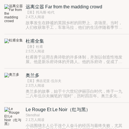
历史氛围，营造一种“可信性”。司各脱如此，雨果亦复
的描述，按照总记、北路、西路、中路、南路、外景的
如此。书中，吉卜赛舞女爱斯美拉达和驼背敲钟人卡西
远离尘嚣 Far from the madding crowd
空间顺序依次写来，把杭州的古与今展现在读者面前。
莫多是完全虚构的。
尤为重要的是，作者在每则记事之后选录先贤时人的诗
【英】托马斯·哈代
文若干首（篇），更使山水增辉。
2.4万人阅读
故事发生在静谧的英国乡村的田野上、农场里。当时，
人们收获靠手工，车靠马拉，他们的生活伴随着季节的
变化而起伏。 当然，那安静的乡村世界早已成为过去，
但是，那支配着人们生活的激情却丝毫未变。春去秋
杜甫全集
来，循环往复，爱却一如既往，猛烈地、不可阻挡地燃
烧着。 美丽的芭丝谢芭·伊芙丁自己拥有农场，没有必
【唐】杜甫
要嫁人。但是，她无法永远阻挡爱情。那位牧人盖伯瑞
2.5万人阅读
尔·奥克，他对芭丝谢芭的爱沉默而又稳定持久；那位农
杜甫善于运用古典诗歌的许多体制，并加以创造性地发
场主伯德伍德，他人至中年，严肃庄重，从未尝过爱情
展。他是新乐府诗体的开路人。他的乐府诗，促成了中
滋味；那位托伊中士，他红色戎装，英俊年轻…… 芭丝
唐时期新乐府运动的发展。他的五七古长篇，亦诗亦
谢芭虽然自信、独立，但是，爱的猛烈、爱的激情，她
史，展开铺叙，而又着力于全篇的回旋往复，标志着我
要学的东西还很多很多。
奥兰多
国诗歌艺术的高度成就。
【英】弗吉尼亚·伍尔夫
2.3万人阅读
奥兰多的故事，始于十六世纪伊丽莎白时代，终于一九
二八年伍尔夫搁笔的“现时”，历时四百年。奥兰多先是
一位天真无邪的贵族少年，因深受伊丽莎白女王宠幸而
入宫庭。詹姆斯王登基后，大霜冻降临，奥兰多偶遇一
Le Rouge Et Le Noir（红与黑）
位俄罗斯公主，坠入情网，结果是失恋亦失宠，隐居乡
间大宅。
Stendhal
2.1万人阅读
小说围绕主人公于连个人奋斗的经历与最终失败，尤其