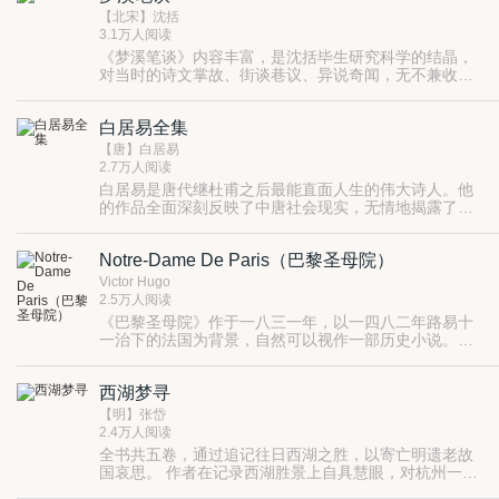
求自由的精神。
洋国”，此时的世界战火纷飞，国家高度集权，以统一历
【北宋】沈括
史和语言、拆散家庭等方式维持运转，监视人们的行
3.1万人阅读
为，控制人们的思想。书中的每一个场景都触目惊心。
《梦溪笔谈》内容丰富，是沈括毕生研究科学的结晶，
对当时的诗文掌故、街谈巷议、异说奇闻，无不兼收并
蓄 在自然科学和人文科学方面都有大量篇幅分门别类地
进行论述，涉及到天文、气象、历法、数学、地质、地
白居易全集
理、物理、生物、化学、医药、文学、史学、音乐、艺
术等各个方面，具有很高的学术价值，有“中国科学史的
【唐】白居易
里程碑”之誉。
2.7万人阅读
白居易是唐代继杜甫之后最能直面人生的伟大诗人。他
的作品全面深刻反映了中唐社会现实，无情地揭露了封
建统治者的罪恶本质，深切同情人民的苦难。 艺术上具
有语言浅切生动、声韵流美婉转的特色。他的《长恨
Notre-Dame De Paris（巴黎圣母院）
歌》、《琵琶行》、《卖炭翁》等许多优秀诗篇被最广
泛的传诵着。
Victor Hugo
2.5万人阅读
《巴黎圣母院》作于一八三一年，以一四八二年路易十
一治下的法国为背景，自然可以视作一部历史小说。作
者雨果（一八〇二一一八八五）是法国浪漫主义运动的
领袖。 浪漫主义巨匠出手写小说，与英国小说家、历史
西湖梦寻
小说作为一种文学体裁的奠基人司各脱的路子便有所不
同，更多一点华采，几分恢宏，人物的真、善、美和
【明】张岱
假、恶、丑皆被放大了若干倍。中国的历史小说往往“七
2.4万人阅读
真三假”，主要人物必须实有其人，主要情节必须确有其
全书共五卷，通过追记往日西湖之胜，以寄亡明遗老故
事。 西洋的历史小说相反，主要人物和主要情节往往是
国哀思。 作者在记录西湖胜景上自具慧眼，对杭州一带
虚构的，倒是次要人物和次要情节有所依据，以便渲染
重要的山水景色、佛教寺院、先贤祭祠等进行了全方位