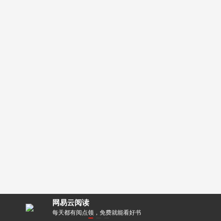
网易云阅读
零距离！
每天都有阅点领，免费就能看好书