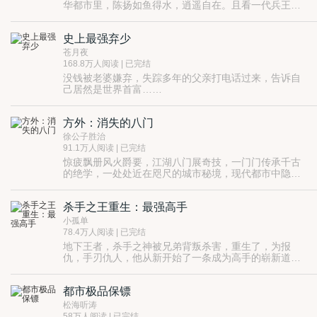
华都市里，陈扬如鱼得水，逍遥自在。且看一代兵王如
何用铁拳和智慧打下一片商业帝国……
史上最强弃少
苍月夜
168.8万人阅读 | 已完结
没钱被老婆嫌弃，失踪多年的父亲打电话过来，告诉自
己居然是世界首富……
方外：消失的八门
徐公子胜治
91.1万人阅读 | 已完结
惊疲飘册风火爵要，江湖八门展奇技，一门门传承千古
的绝学，一处处近在咫尺的城市秘境，现代都市中隐藏
的江湖传人，展开生死惊险的奇谋探险！
杀手之王重生：最强高手
小孤单
78.4万人阅读 | 已完结
地下王者，杀手之神被兄弟背叛杀害，重生了，为报
仇，手刃仇人，他从新开始了一条成为高手的崭新道
路。
PS：网易游戏出品的热门手游《魔天记》，是根据我做
喜欢的起点白金大神作者忘语的神作《魔天记》改编而
都市极品保镖
成，玩了下，感觉超爽，大伙赶紧去网易游戏频道下载
试玩吧！
松海听涛
58万人阅读 | 已完结