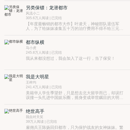
新学期刚开学，刚读大三的中原大学经济系学生陈立，
另类保镖：龙潜都市
与前女友分手刚满一年，情伤还没有治愈，在省城商都
市享受着悠闲自在的校园时光，因为一起偶发的街头劫
风流小二
案，被卷入家族起落、商海沉浮之中，机缘巧合，挽救
305.6万人阅读 | 已完结
了两家濒临倒闭的公司，也为自己撬开进入地产行业的
【年度最畅销的都市大作】叶凌天，神秘部队退伍军
大门……
人，为了给妹妹凑集五十万的治疗费用不得不给三元集
团的千金小姐李雨欣当贴身保镖。且看经历过太多生死
的铮铮硬汉叶凌天如何在这个繁华都市里走出属于自己
都市纵横
的一条不平凡的路来。
马小虎
245.8万人阅读 | 已完结
我从来都没想过，我会加入了这一行，当了保安！
我是大明星
王梓均
241.4万人阅读 | 已完结
美籍华人学生季望舒，只是想去北大留学而已，却误打
误撞一头扎进中国娱乐圈，摇身变成举世瞩目的大明
星。
读者群：308968034
绝世高手
我自对天笑
39万人阅读 | 已完结
雇佣兵王陈扬回归都市，只为保护战友的女神妹妹。繁