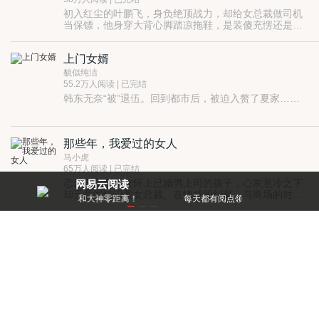
初入红尘的叶鹏飞，身负绝顶战力，却给女总裁做司机
当保镖，他身穿大背心脚踏凉拖鞋，是装傻充愣还是无
知无畏？看叶鹏飞如何在钢铁丛林奏响真男人纯爷们凯
歌……
上门女婿
貌似纯洁
55.2万人阅读 | 已完结
韩东无奈“被”退伍。回到都市后，被迫入赘了夏家……
那些年，我爱过的女人
马小虎
65万人阅读 | 已完结
恋爱五年的女友怀上已婚男上司的孩子，心灰意冷之下
网易云阅读
却无意间结识美女总裁。在情感的纠葛，与商场的对撞
零距离！
每天都有阅点领，免费就能看好书
中，我是否能重新相信爱情，并得以逆袭？
婚姻岔路口
手留余香
61.8万人阅读 | 已完结
恩爱不一定能白头偕老，贤惠也不一定是真相。 当孙健
察觉到妻子的异样时，他才发觉妻子其实隐藏着非常多
的秘密。 夫妻应该互相信任，可有时候信任却会成为对
方背叛的筹码。 【揣着唯一的希望，寻找婚姻最后的救
我当医生那些年
赎。】