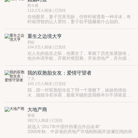
异国高手组成的强大对手，毅然向五年一度的武道大赛
也很……
西今推
的王冠——少年拳圣发起了冲击。
113.2万人阅读 | 已完结
在他眼里，妻子完美无缺，但有时候透着一种冷冰，有
时候理智的让人害怕，妻子似乎隐藏着什么似的。
偶然一则电话中妻子发出的声音，让李辉百思不得其
解。究竟是什么人在妻子身旁？
重生之边境大亨
枝城日报第一记者的李辉，寻着自己的怀疑一步一步往
前走，却发现了爱人不为人知的秘密……震惊愤怒的同
郑虹
时，他也渐渐在自己的怀疑中迷失自己。
良知、正义、梦想在迷失的人性中接受着考验……
104.3万人阅读 | 已完结
家庭逐渐陷入漩涡一般的阴谋中……骑虎难下难以自
在人生的低谷之际，他重生了。掌握了历史发展脉络，
拔……
他办外语学校，开展对俄贸易，开发房地产，开办煤
矿，发展网络经济，他总能踩着财富的节奏前进，最终
成为举世瞩目的巨头，跟随国家领导出国访问。
我的双胞胎女友：爱情守望者
丁凡
105.1万人阅读 | 已完结
我，跟一对双胞胎住在了同一个屋檐下，妹妹热情似
火，姐姐冷若冰霜，最最关键的是我根本分不清谁是
谁……
大地产商
更俗
382万人阅读 | 已完结
获选入“2017年中国作协重点作品名单”
2000年秋，中原省的房地产市场刚刚揭开波澜壮阔的画
卷。