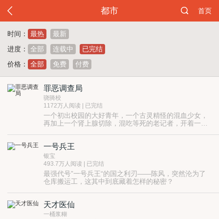
都市
首页
时间：
最热
最新
进度：
全部
连载中
已完结
价格：
全部
免费
付费
罪恶调查局
骁骑校
1172万人阅读 | 已完结
一个初出校园的大好青年，一个古灵精怪的混血少女，
再加上一个肾上腺切除，混吃等死的老记者，开着一辆
五菱宏光，这就是罪恶调查局目前的全部阵容。
一号兵王
银宝
493.7万人阅读 | 已完结
最强代号”一号兵王“的国之利刃——陈风，突然沦为了
仓库搬运工，这其中到底藏着怎样的秘密？
天才医仙
一桶浆糊