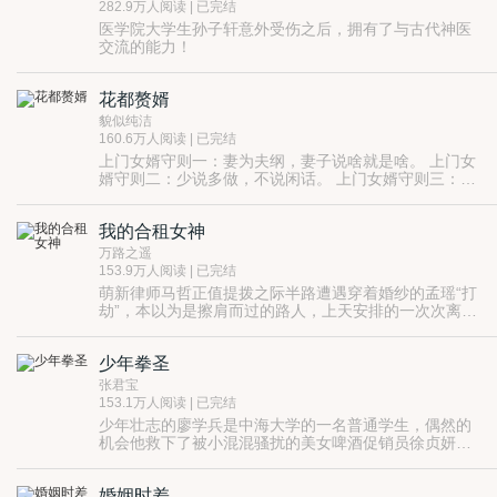
282.9万人阅读 | 已完结
医学院大学生孙子轩意外受伤之后，拥有了与古代神医
交流的能力！
面对中医的衰败，孙思邈，华佗，张仲景，扁鹊，一个
个古代神医争抢着传授孙子轩神级医术！
花都赘婿
孙子轩无奈的说：“我只是一心想要振兴中医啊！”
【同名漫画在网易漫画火热连载中，地址：
貌似纯洁
https://manhua.163.com/source/457738087563009031
160.6万人阅读 | 已完结
上门女婿守则一：妻为夫纲，妻子说啥就是啥。 上门女
婿守则二：少说多做，不说闲话。 上门女婿守则三：严
于律己，恪守本分，不做让岳丈家丢人的事情。 上门女
婿守则四：…… 军旅生涯十年，一朝从地狱归来，却是
我的合租女神
成了上门女婿。 面对这个社会评价普遍不高的身份。沈
炼表示：有这么漂亮的老婆，还想那么多干啥？
万路之遥
****************** 新书【我的夜店女老板】，书名下方有
153.9万人阅读 | 已完结
链接直达，或者点作者名也能找到。
萌新律师马哲正值提拨之际半路遭遇穿着婚纱的孟瑶“打
劫”，本以为是擦肩而过的路人，上天安排的一次次离奇
巧合让俩人展开啼笑皆非的爱情之旅……
少年拳圣
张君宝
153.1万人阅读 | 已完结
少年壮志的廖学兵是中海大学的一名普通学生，偶然的
机会他救下了被小混混骚扰的美女啤酒促销员徐贞妍，
无意中得罪了赫赫有名的盛元武馆，从此人生掀开了新
隐藏在世俗社会后的武道世界丛林法则盛行，初生牛犊
的篇章。
的廖学兵没有害怕，凭借着乐观的精神、不屈的灵魂，
婚姻时差
一路披荆斩棘，面对世家公子、黑道大鳄、武道巨擘、
人生注定波澜壮阔的廖学兵，武道之路走得很艰难，却