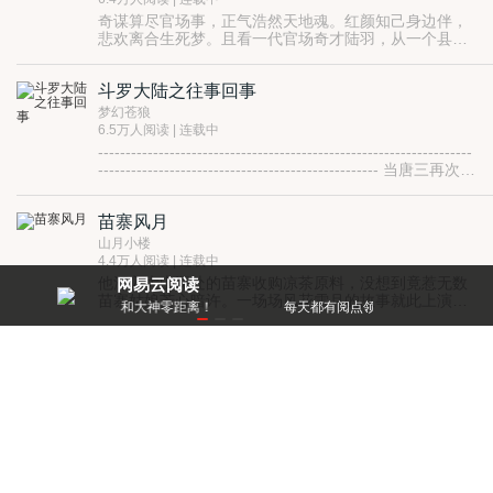
云山不一样的官场人生。
奇谋算尽官场事，正气浩然天地魂。红颜知己身边伴，
悲欢离合生死梦。且看一代官场奇才陆羽，从一个县长
秘书到封疆大吏的跌宕起伏官场人生。
斗罗大陆之往事回事
梦幻苍狼
6.5万人阅读 | 连载中
--------------------------------------------------------------------
--------------------------------------------------- 当唐三再次回
到唐门，又会发生什么事情呢？ 是仇恨，还是宽容
苗寨风月
山月小楼
4.4万人阅读 | 连载中
他深入大山深处的苗寨收购凉茶原料，没想到竟惹无数
网易云阅读
苗寨姑娘芳心暗许。一场场风花雪月的故事就此上演，
零距离！
每天都有阅点领，免费就能看好书
一件件匪夷所思的诡事也接踵而至。且随主角一起领略
苗寨姑娘的万种风情吧！
鉴宝黄金手
天牛行空
4.4万人阅读 | 连载中
世上有两苦，黄连苦，没钱更苦。
世上有两难，登天难，求人更难。
徐景行在最苦最难几近绝望的时候，打开了父亲留
下的遗产，也打开了他多姿多彩的人生。
我在荒岛的日子
而这一切，都是从那双神奇的手套开始的。