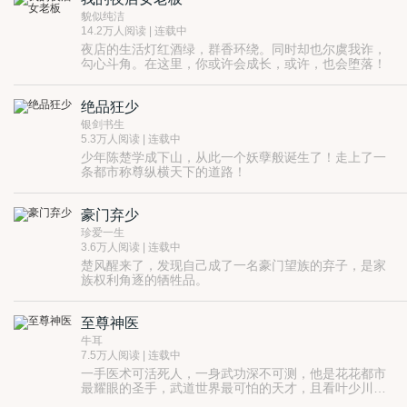
貌似纯洁
14.2万人阅读 | 连载中
夜店的生活灯红酒绿，群香环绕。同时却也尔虞我诈，
勾心斗角。在这里，你或许会成长，或许，也会堕落！
绝品狂少
银剑书生
5.3万人阅读 | 连载中
少年陈楚学成下山，从此一个妖孽般诞生了！走上了一
条都市称尊纵横天下的道路！
豪门弃少
珍爱一生
3.6万人阅读 | 连载中
楚风醒来了，发现自己成了一名豪门望族的弃子，是家
族权利角逐的牺牲品。
家族的打压和追杀无处不在，妹妹高昂的治疗费用，各
种困难接踵而至，在这个陌生的世界，楚风该何去何
至尊神医
从？
牛耳
7.5万人阅读 | 连载中
一手医术可活死人，一身武功深不可测，他是花花都市
最耀眼的圣手，武道世界最可怕的天才，且看叶少川如
何在这花花都市，打败一个又一个敌人。