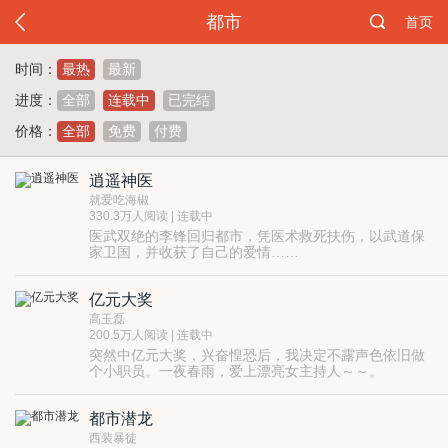
都市
首页
时间：
最热
最新
进度：
全部
连载中
已完结
价格：
全部
免费
付费
逍遥神医
就爱吃海椒
330.3万人阅读 | 连载中
医武双绝的李锋回归都市，凭医术救死扶伤，以武道保
家卫国，并收获了自己的爱情……
亿元大奖
高玉磊
200.5万人阅读 | 连载中
突然中亿元大奖，兴奋惶恐后，我决定不露声色依旧做
个小职员。一夜春雨，爱上漂亮女主持人～～。
另有长篇小说《孤岛》《出桃花源》等。
都市潜龙
西装暴徒