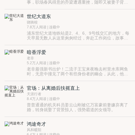
事，职场春风得意的乔梁遭遇重挫，随即又被妻子背
叛，更可怕的是，他发现自己落入了一个精心布置的圈
套……
世纪大道东
骁骑校
7.8万人阅读 | 连载中
浦东世纪大道地铁站是2、4、6、9号线交汇的地方，每
天早晨无数人从这里匆匆经过，奔赴工作岗位，故事从
这里开始
暗香浮爱
老非
5.2万人阅读 | 连载中
老非最强新书出炉！二流子王宝来夜晚去村里水库网鱼
时，无意中撞见了两个有些身份者的幽会，从此，他的
运气便开了挂似的发生了一百八十度的大转弯，由此也
开启了他辉煌的人生……
官场：从离婚后扶摇直上
天涯行者
8.4万人阅读 | 连载中
普普通通的机关科员姜云山刚被亿万富豪前妻嫌弃离了
婚，转身就娶了背景惊人，强势霸道的女领导。
蹉跎五年的仕途之路就此骤然爆发生机，一路青云
直上，扶摇万里。
鸿途奇才
前妻说：“他的才华不应该浪费在仕途之上…”
现任说：“仕途才是他真正应该纵横的疆场…”
风和暖阳
前妻与现任，权势与财富，交织纠缠着，成就了姜
6.4万人阅读 | 连载中