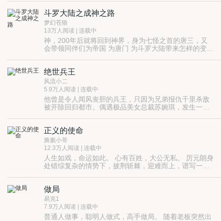
斗罗大陆之成神之路
梦幻苍狼
13万人阅读 | 连载中
神，200年后就将回到神界，身为七怪之首的唐三，又
会带领同伴们为帝国 为唐门 为斗罗大陆带来怎样的变
化。
当灾难来临，谁又会成为最会祸首，
责任与生命， 你----又会选择哪一个
绝世兵王
风流小二
5.9万人阅读 | 连载中
他曾是令人闻风丧胆的兵王，只因为兄弟报仇千里杀敌
被开除回归都市。偶遇极品美女总裁苏婉琪，发生一段
精彩绮丽的生死之恋。
正义的使命
旖旎小哥
12.3万人阅读 | 连载中
人生如戏，命运如此。 心有百姓，大公无私。 厉元朗身
处错综复杂的情势下，披荆斩棘，迎难而上，谱写一曲
新时代的壮丽篇章！
做局
易克1
7.9万人阅读 | 连载中
普通人做事，聪明人做式，高手做局。 随着老板突然出