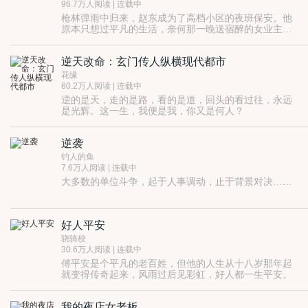
96.7万人阅读 | 连载中
枪林弹雨中归来，赵东成为了高档小区的夜班保安。他
原本只想过平凡的生活，奈何那一晚送宿醉的女业主回
家，平凡的生活再起波澜……
既然不能随波逐流，那就只能覆海移山，潜龙升天！
逆天改命：玄门传人纵横现代都市
花缘
80.2万人阅读 | 连载中
逆的是天，走的是路，看的是道，回头的看过往，永远
是光辉。这一生，我便是我，你又是何人？
逆袭
钓人的鱼
7.6万人阅读 | 连载中
大多数的单位斗争，起于人事调动，止于背景对决……
好人平安
骁骑校
30.6万人阅读 | 连载中
傅平安是个平凡的老百姓，但他的人生从十八岁那年起
就变得传奇起来，风雨过后见彩虹，好人都一生平安。
我的夜店女老板