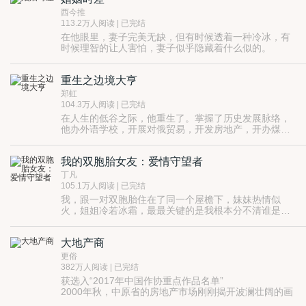
异国高手组成的强大对手，毅然向五年一度的武道大赛
也很……
西今推
的王冠——少年拳圣发起了冲击。
113.2万人阅读 | 已完结
在他眼里，妻子完美无缺，但有时候透着一种冷冰，有
时候理智的让人害怕，妻子似乎隐藏着什么似的。
偶然一则电话中妻子发出的声音，让李辉百思不得其
解。究竟是什么人在妻子身旁？
重生之边境大亨
枝城日报第一记者的李辉，寻着自己的怀疑一步一步往
前走，却发现了爱人不为人知的秘密……震惊愤怒的同
郑虹
时，他也渐渐在自己的怀疑中迷失自己。
良知、正义、梦想在迷失的人性中接受着考验……
104.3万人阅读 | 已完结
家庭逐渐陷入漩涡一般的阴谋中……骑虎难下难以自
在人生的低谷之际，他重生了。掌握了历史发展脉络，
拔……
他办外语学校，开展对俄贸易，开发房地产，开办煤
矿，发展网络经济，他总能踩着财富的节奏前进，最终
成为举世瞩目的巨头，跟随国家领导出国访问。
我的双胞胎女友：爱情守望者
丁凡
105.1万人阅读 | 已完结
我，跟一对双胞胎住在了同一个屋檐下，妹妹热情似
火，姐姐冷若冰霜，最最关键的是我根本分不清谁是
谁……
大地产商
更俗
382万人阅读 | 已完结
获选入“2017年中国作协重点作品名单”
2000年秋，中原省的房地产市场刚刚揭开波澜壮阔的画
卷。