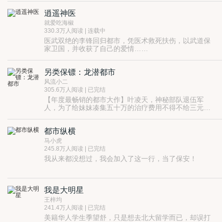
新学期刚开学，刚读大三的中原大学经济系学生陈立，
逍遥神医
与前女友分手刚满一年，情伤还没有治愈，在省城商都
市享受着悠闲自在的校园时光，因为一起偶发的街头劫
就爱吃海椒
案，被卷入家族起落、商海沉浮之中，机缘巧合，挽救
330.3万人阅读 | 连载中
了两家濒临倒闭的公司，也为自己撬开进入地产行业的
医武双绝的李锋回归都市，凭医术救死扶伤，以武道保
大门……
家卫国，并收获了自己的爱情……
另类保镖：龙潜都市
风流小二
305.6万人阅读 | 已完结
【年度最畅销的都市大作】叶凌天，神秘部队退伍军
人，为了给妹妹凑集五十万的治疗费用不得不给三元集
团的千金小姐李雨欣当贴身保镖。且看经历过太多生死
的铮铮硬汉叶凌天如何在这个繁华都市里走出属于自己
都市纵横
的一条不平凡的路来。
马小虎
245.8万人阅读 | 已完结
我从来都没想过，我会加入了这一行，当了保安！
我是大明星
王梓均
241.4万人阅读 | 已完结
美籍华人学生季望舒，只是想去北大留学而已，却误打