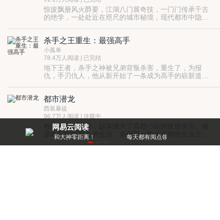
惊疲飘册风火爵要，江湖八门展奇技，一门门传承千古
的绝学，一处处近在咫尺的城市秘境，现代都市中隐藏
的江湖传人，展开生死惊险的奇谋探险！
杀手之王重生：最强高手
小孤单
78.4万人阅读 | 已完结
地下王者，杀手之神被兄弟背叛杀害，重生了，为报
仇，手刃仇人，他从新开始了一条成为高手的崭新道
路。
PS：网易游戏出品的热门手游《魔天记》，是根据我做
喜欢的起点白金大神作者忘语的神作《魔天记》改编而
都市潜龙
成，玩了下，感觉超爽，大伙赶紧去网易游戏频道下载
试玩吧！
西装暴徒
96.7万人阅读 | 连载中
枪林弹雨中归来，赵东成为了高档小区的夜班保安。他
网易云阅读
原本只想过平凡的生活，奈何那一晚送宿醉的女业主回
零距离！
每天都有阅点领，免费就能看好书
家，平凡的生活再起波澜……
既然不能随波逐流，那就只能覆海移山，潜龙升天！
都市极品保镖
松海听涛
58万人阅读 | 已完结
初入红尘的叶鹏飞，身负绝顶战力，却给女总裁做司机
当保镖，他身穿大背心脚踏凉拖鞋，是装傻充愣还是无
知无畏？看叶鹏飞如何在钢铁丛林奏响真男人纯爷们凯
歌……
上门女婿