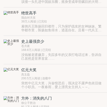
误撞一头扎进中国娱乐圈，摇身变成举世瞩目的大明
星。
读者群：308968034
绝世高手
我自对天笑
39万人阅读 | 已完结
雇佣兵王陈扬回归都市，只为保护战友的女神妹妹。繁
华都市里，陈扬如鱼得水，逍遥自在。且看一代兵王如
何用铁拳和智慧打下一片商业帝国……
史上最强弃少
苍月夜
168.8万人阅读 | 已完结
没钱被老婆嫌弃，失踪多年的父亲打电话过来，告诉自
己居然是世界首富……
亿元大奖
高玉磊
200.5万人阅读 | 连载中
突然中亿元大奖，兴奋惶恐后，我决定不露声色依旧做
个小职员。一夜春雨，爱上漂亮女主持人～～。
另有长篇小说《孤岛》《出桃花源》等。
方外：消失的八门
徐公子胜治
91.1万人阅读 | 已完结