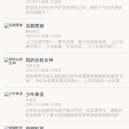
282.9万人阅读 | 已完结
医学院大学生孙子轩意外受伤之后，拥有了与古代神医
交流的能力！
面对中医的衰败，孙思邈，华佗，张仲景，扁鹊，一个
个古代神医争抢着传授孙子轩神级医术！
花都赘婿
孙子轩无奈的说：“我只是一心想要振兴中医啊！”
【同名漫画在网易漫画火热连载中，地址：
貌似纯洁
https://manhua.163.com/source/457738087563009031
160.6万人阅读 | 已完结
上门女婿守则一：妻为夫纲，妻子说啥就是啥。 上门女
婿守则二：少说多做，不说闲话。 上门女婿守则三：严
于律己，恪守本分，不做让岳丈家丢人的事情。 上门女
婿守则四：…… 军旅生涯十年，一朝从地狱归来，却是
我的合租女神
成了上门女婿。 面对这个社会评价普遍不高的身份。沈
炼表示：有这么漂亮的老婆，还想那么多干啥？
万路之遥
****************** 新书【我的夜店女老板】，书名下方有
153.9万人阅读 | 已完结
链接直达，或者点作者名也能找到。
萌新律师马哲正值提拨之际半路遭遇穿着婚纱的孟瑶“打
劫”，本以为是擦肩而过的路人，上天安排的一次次离奇
巧合让俩人展开啼笑皆非的爱情之旅……
少年拳圣
张君宝
153.1万人阅读 | 已完结
少年壮志的廖学兵是中海大学的一名普通学生，偶然的
机会他救下了被小混混骚扰的美女啤酒促销员徐贞妍，
无意中得罪了赫赫有名的盛元武馆，从此人生掀开了新
隐藏在世俗社会后的武道世界丛林法则盛行，初生牛犊
的篇章。
的廖学兵没有害怕，凭借着乐观的精神、不屈的灵魂，
婚姻时差
一路披荆斩棘，面对世家公子、黑道大鳄、武道巨擘、
人生注定波澜壮阔的廖学兵，武道之路走得很艰难，却