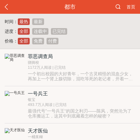
都市
首页
时间：
最热
最新
进度：
全部
连载中
已完结
价格：
全部
免费
付费
罪恶调查局
骁骑校
1172万人阅读 | 已完结
一个初出校园的大好青年，一个古灵精怪的混血少女，
再加上一个肾上腺切除，混吃等死的老记者，开着一辆
五菱宏光，这就是罪恶调查局目前的全部阵容。
一号兵王
银宝
493.7万人阅读 | 已完结
最强代号”一号兵王“的国之利刃——陈风，突然沦为了
仓库搬运工，这其中到底藏着怎样的秘密？
天才医仙
一桶浆糊