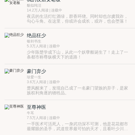
貌似纯洁
14.2万人阅读 | 连载中
夜店的生活灯红酒绿，群香环绕。同时却也尔虞我诈，
勾心斗角。在这里，你或许会成长，或许，也会堕落！
绝品狂少
银剑书生
5.3万人阅读 | 连载中
少年陈楚学成下山，从此一个妖孽般诞生了！走上了一
条都市称尊纵横天下的道路！
豪门弃少
珍爱一生
3.6万人阅读 | 连载中
楚风醒来了，发现自己成了一名豪门望族的弃子，是家
族权利角逐的牺牲品。
家族的打压和追杀无处不在，妹妹高昂的治疗费用，各
种困难接踵而至，在这个陌生的世界，楚风该何去何
至尊神医
从？
牛耳
7.5万人阅读 | 连载中
一手医术可活死人，一身武功深不可测，他是花花都市
最耀眼的圣手，武道世界最可怕的天才，且看叶少川如
何在这花花都市，打败一个又一个敌人。