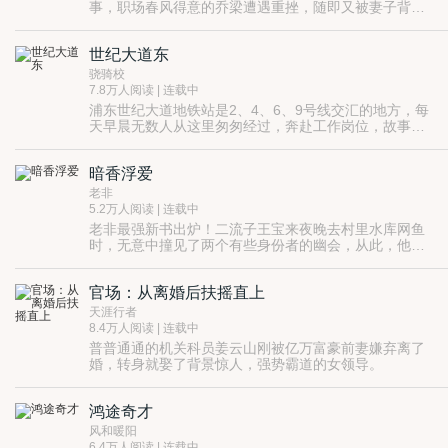
事，职场春风得意的乔梁遭遇重挫，随即又被妻子背
叛，更可怕的是，他发现自己落入了一个精心布置的圈
套……
世纪大道东
骁骑校
7.8万人阅读 | 连载中
浦东世纪大道地铁站是2、4、6、9号线交汇的地方，每
天早晨无数人从这里匆匆经过，奔赴工作岗位，故事从
这里开始
暗香浮爱
老非
5.2万人阅读 | 连载中
老非最强新书出炉！二流子王宝来夜晚去村里水库网鱼
时，无意中撞见了两个有些身份者的幽会，从此，他的
运气便开了挂似的发生了一百八十度的大转弯，由此也
开启了他辉煌的人生……
官场：从离婚后扶摇直上
天涯行者
8.4万人阅读 | 连载中
普普通通的机关科员姜云山刚被亿万富豪前妻嫌弃离了
婚，转身就娶了背景惊人，强势霸道的女领导。
蹉跎五年的仕途之路就此骤然爆发生机，一路青云
直上，扶摇万里。
鸿途奇才
前妻说：“他的才华不应该浪费在仕途之上…”
现任说：“仕途才是他真正应该纵横的疆场…”
风和暖阳
前妻与现任，权势与财富，交织纠缠着，成就了姜
6.4万人阅读 | 连载中