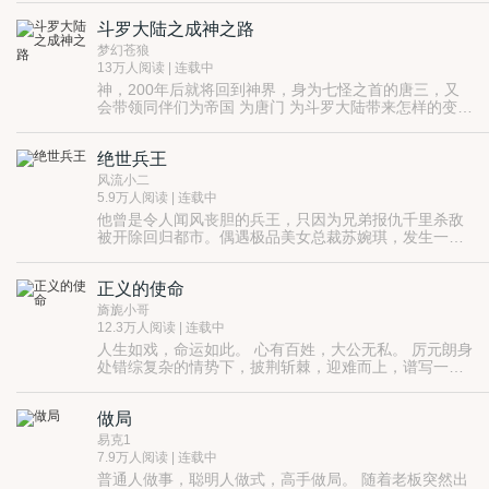
斗罗大陆之成神之路
梦幻苍狼
13万人阅读 | 连载中
神，200年后就将回到神界，身为七怪之首的唐三，又
会带领同伴们为帝国 为唐门 为斗罗大陆带来怎样的变
化。
当灾难来临，谁又会成为最会祸首，
责任与生命， 你----又会选择哪一个
绝世兵王
风流小二
5.9万人阅读 | 连载中
他曾是令人闻风丧胆的兵王，只因为兄弟报仇千里杀敌
被开除回归都市。偶遇极品美女总裁苏婉琪，发生一段
精彩绮丽的生死之恋。
正义的使命
旖旎小哥
12.3万人阅读 | 连载中
人生如戏，命运如此。 心有百姓，大公无私。 厉元朗身
处错综复杂的情势下，披荆斩棘，迎难而上，谱写一曲
新时代的壮丽篇章！
做局
易克1
7.9万人阅读 | 连载中
普通人做事，聪明人做式，高手做局。 随着老板突然出