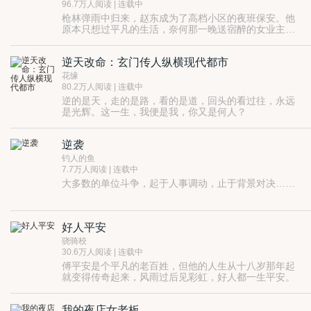
96.7万人阅读 | 连载中
枪林弹雨中归来，赵东成为了高档小区的夜班保安。他
原本只想过平凡的生活，奈何那一晚送宿醉的女业主回
家，平凡的生活再起波澜……
既然不能随波逐流，那就只能覆海移山，潜龙升天！
逆天改命：玄门传人纵横现代都市
花缘
80.2万人阅读 | 连载中
逆的是天，走的是路，看的是道，回头的看过往，永远
是光辉。这一生，我便是我，你又是何人？
逆袭
钓人的鱼
7.7万人阅读 | 连载中
大多数的单位斗争，起于人事调动，止于背景对决……
好人平安
骁骑校
30.6万人阅读 | 连载中
傅平安是个平凡的老百姓，但他的人生从十八岁那年起
就变得传奇起来，风雨过后见彩虹，好人都一生平安。
我的夜店女老板