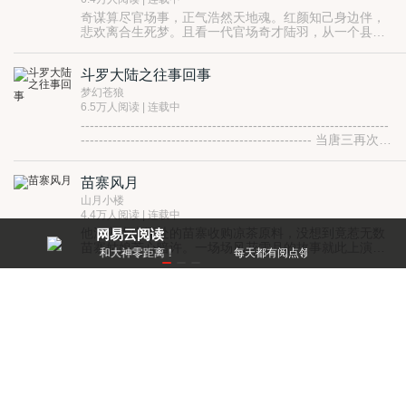
云山不一样的官场人生。
奇谋算尽官场事，正气浩然天地魂。红颜知己身边伴，
悲欢离合生死梦。且看一代官场奇才陆羽，从一个县长
秘书到封疆大吏的跌宕起伏官场人生。
斗罗大陆之往事回事
梦幻苍狼
6.5万人阅读 | 连载中
--------------------------------------------------------------------
--------------------------------------------------- 当唐三再次回
到唐门，又会发生什么事情呢？ 是仇恨，还是宽容
苗寨风月
山月小楼
4.4万人阅读 | 连载中
他深入大山深处的苗寨收购凉茶原料，没想到竟惹无数
网易云阅读
苗寨姑娘芳心暗许。一场场风花雪月的故事就此上演，
零距离！
每天都有阅点领，免费就能看好书
一件件匪夷所思的诡事也接踵而至。且随主角一起领略
苗寨姑娘的万种风情吧！
鉴宝黄金手
天牛行空
4.4万人阅读 | 连载中
世上有两苦，黄连苦，没钱更苦。
世上有两难，登天难，求人更难。
徐景行在最苦最难几近绝望的时候，打开了父亲留
下的遗产，也打开了他多姿多彩的人生。
我在荒岛的日子
而这一切，都是从那双神奇的手套开始的。