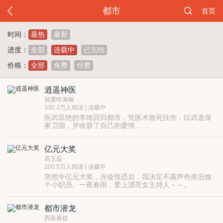
都市
首页
时间：
最热
最新
进度：
全部
连载中
已完结
价格：
全部
免费
付费
逍遥神医
就爱吃海椒
330.3万人阅读 | 连载中
医武双绝的李锋回归都市，凭医术救死扶伤，以武道保
家卫国，并收获了自己的爱情……
亿元大奖
高玉磊
200.5万人阅读 | 连载中
突然中亿元大奖，兴奋惶恐后，我决定不露声色依旧做
个小职员。一夜春雨，爱上漂亮女主持人～～。
另有长篇小说《孤岛》《出桃花源》等。
都市潜龙
西装暴徒