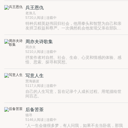
洋溢着知识青年在鄂西北山区生活锻炼的浓郁的生活气
息。
兵王恩仇
老渔儿
5720人阅读 | 连载中
特种兵精英赵伟回归社会，他用拳头和智慧为自己和亲
友捍卫权益和尊严。一次偶然机会他发现父亲在部队牺
牲不久母亲因车祸死亡，原来是一场精心策划的谋杀
案。他奋不顾身地去寻找真相，走上了充满血性的复仇
周亦夫诗歌集
之路。
周亦夫
5210人阅读 | 连载中
抒发作者对自然、社会、生命、心灵和情感的体验、感
悟、思索、探寻和冥想。
写意人生
慧海扬波
5117人阅读 | 连载中
自己的人生写意，旨在记录个人成长过程。用笔描绘世
间百态。
后备苦茶
猫寻
5146人阅读 | 连载中
“人一生会做很多梦，有人问我，如果不去当卧底，那我