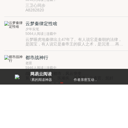
三卫心同步
A8282820
A8281828
A8281826
云梦秦律定性啥
夕年实笔
5064人阅读 | 连载中
云梦睡虎地秦律出土47年了。有人说它是秦朝的法律，
是国宝，有人说它是秦帝王的驭人之术，是沉渣.....再加
上古文艰涩难懂，使它的真相一直藏在迷雾之中。那
么，云梦秦律到底是什么？又该怎样定性呢？本文和您
都市战神行
一起叙读原文，解开迷团......（作者：彭树海。笔名：
夕年实笔，暮行翁）
老匪
5946人阅读 | 连载中
战神归来，乡村都市，风云突变……
网易云阅读
算八字、看风水、医顽疾、战黑道、斗贪官、惩奸
读神器
作者亲密互动，和大神零距离！
每天都有阅点领，免
商……
邻家妹妹，乡野村姑，火辣白领，冷酷警花，娇蛮大小
混迹青春
姐，冰山女总裁，春暖花正开，花香鸟爱语……
红颜知己，患难之交，坎坷、痛苦，欢乐……
桥头白米虾
5097人阅读 | 连载中
只想好好念书以后工作改变家庭环境的林溪，面对各式
的欺辱被逼混迹社会！ 学校、家庭、社会都要努力面对
应付！
承德街45号