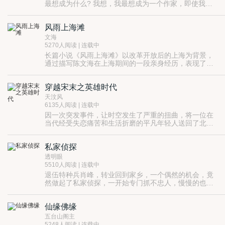
最想成为什么? 我想，我最想成为一个作家，即使我并
不知道我为什么会有这样的梦。闲下来的时候，我喜欢
走过最繁华的街道，去和不同的陌生人碰面，他们每一
风雨上海滩
个人都好像一本书，翻下去，总会有不同的故事发生。”
文海
5270人阅读 | 连载中
长篇小说《风雨上海滩》以改革开放后的上海为背景，
通过描写陈文海在上海期间的一段亲身经历，表现了以
陈文海为代表的优秀知识分子和以朱振华为代表的党内
腐败分子之间的殊死较量，塑造了一群有胆有识的优秀
穿越宋末之英雄时代
知识分子，是一部充满现实主义精神和浪漫主义情怀的
长篇小说。
天汶风
6135人阅读 | 连载中
因一次突发事件，让时空发生了严重的扭曲，将一位在
当代经受失恋痛苦和生活折磨的平凡年轻人送回了北宋
末年。经过这次的意外，他开始了新生，他立志要在这
除此之外，他还有更远大的理想，因为他知道在这之后
个时代闯出一片崭新的天地。
的历史，知道了很快外来的民族就会来入侵中原，让全
私家侦探
体汉人遭受浩劫，因此，他立志让外族不敢对中原发起
但是，年轻人没有注意到的是，这次穿越，不只有他一
侵略。
个活人，还有另一个人，他从坟墓中苏醒，并爬了出
透明眼
来。他以恶毒的眼光，窥视着这一切，并准备随时夺走
5510人阅读 | 连载中
这个年轻人的一切，同时，他要把汉人的江山搞个天翻
退伍特种兵肖峰，转业回到家乡，一个偶然的机会，竟
地覆，让整个中华民族的命运陷入水深火热之中。且看
然做起了私家侦探，一开始专门抓不忠人，慢慢的也有
在中国古代的北宋末年，两个穿越者如何对决。
了一些名声，竟然不断有新客户上门，业务也慢慢扩展
开来……竟然误打误撞的揭露了一些不为人知的黑暗的
仙缘佛缘
事情……故事就这样展开了，肖峰带领着他的团队默默
的与黑恶势力做着斗争……
五台山阁主
5248人阅读 | 连载中