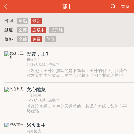
都市
首页
时间：
最热
最新
进度：
全部
连载中
已完结
价格：
全部
免费
付费
发迹，王升
枫红先生
6405人阅读 | 连载中
《发迹，王升》描写的是下岗车工王升的创业、及其企
业发展壮大的故事，里面包含着王升的企业管理思想、
用人准则。小说里面还夹杂很多对美食、旅游、男女欢
《发迹，王升》是本消遣小说，人们读它能起到放
爱等世间百态的描写，令人赏心悦目。小说里面的肥
松身心、愉悦心灵的功效。
文心雕龙
牛、陶佳、李丽丽、李煜、周新、吴斌等人，都是极具
《发迹，王升》是本攻击性极强的小说——和平年
特色的人物，为小说内容增色不少。
代无战事，小说的攻击性表现在商场上和商业运作上。
一剑霜寒
《发迹，王升》告诉读者，普通人在普通的行业
5268人阅读 | 连载中
里，运用自己的专业技能，也能创造出辉煌的事业来。
若说没奇缘，今生偏又遇着他，若说有奇缘，如何心事
终虚话
浴火重生
慧海扬波