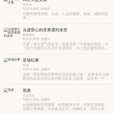
周亦夫
5214人阅读 | 连载中
记叙作者对自然、社会、人生的观察、体验、感悟和思
考。
当虚荣心的苦果遇到末世
希望重生
5253人阅读 | 连载中
天豪，多么霸气的名字，但是却是一个彻底的屌丝，为
了自己的虚荣心生活中充满谎言，马上谎言被拆穿的情
况下，世界末日来了，满世界的丧尸，到处充满残肢的
街道，天豪站在路上看着眼前的一切不知道是该庆幸还
茶场纪事
是该难过......如果是你当一切规则都荡然无存的时候，
你还会坚持做人的底线吗？
文海
5220人阅读 | 连载中
这是一部反映知识青年生活的长篇小说。 故事发生在荆
楚省均县欢乐河公社兴旺大队队办茶场，这里有一个知
青点，陆陆续续地来了几个知青。他们都是二汽工人的
子弟，陈文海是其中的一个。小说浓墨重彩地塑造了陈
荒唐
文海这个人物形象，描写了他在那个激情燃烧的岁月里
的性格、理想和命运，描写了他战天斗地的豪情壮志和
水过先生
丰富复杂的内心世界。除此之外，小说还穿插描写了陈
5350人阅读 | 连载中
文海和魔都姑娘张牡丹之间的纯真爱情，表现了陈文海
从校园里的浑浑噩噩，到觉醒考大学，大学生涯创业，
对魔都的怀念之情，展示了那个特殊年代的广阔社会生
后因父母原因，回乡参加工作，结婚生女，经历人生百
活画面。 这部长篇小说文风朴实，人物性格鲜明，通篇
态。