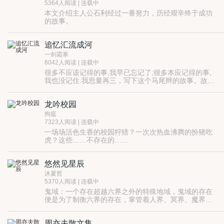
5364人阅读 | 连载中
本文介绍主人公石利经过一番努力，历经艰辛终于成功
的故事。
追忆汇流成河
一剑霜寒
6042人阅读 | 连载中
很多不应该记得的事,我早已忘记了;很多本应记得的事,
我也没记住.我思量再三，写下这个马尾辫的故事。故事
很平凡，但正是平凡所以亲切，哪个少年不钟情？我们
的青春都飞扬着一把马尾辫！
龙吟校园
狗瘟
7323人阅读 | 连载中
一场场活色生香的校园狩猎？一次次热血沸腾的扮猪吃
虎？这些……不存在的……
悠然见星辰
沐夏哲
5370人阅读 | 连载中
鬼域：一个存在超越六界之外的特殊地域，鬼域的存在
便是为了制衡六界的存在，掌管着人界、冥界、魔界、
仙界、修罗界、妖界的轮回转世。
黑白无常以及孟婆三人，为了寻找千年之前人界祸
乱的真相，相继选择轮回转世到人界，继而发生了一场
周亦夫散文集
繁芜冗杂的闹剧。