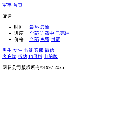
军事
首页
筛选
时间：
最热
最新
进度：
全部
连载中
已完结
价格：
全部
免费
付费
男生
女生
出版
客服
微信
客户端
帮助
触屏版
电脑版
网易公司版权所有©1997-2026