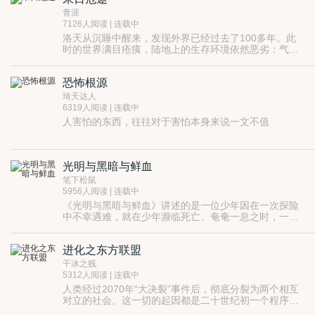
又将遭遇怎样的种族入侵？ 三大种族之间的激烈角逐....
色过于直白，意境偏于小我，已无多少上乘之作，大梦
青涯
谁会是最终赢家？ 为了生存下去，身为先驱者的楚天歌
先生写作多为爱好，自娱自乐罢，多一人欢喜，亦是满
7126人阅读 | 连载中
开启了自身的一个又一个基因密码，从此，他不再任人
足。哪怕是留下一部作品，将来给孩子看，告诉他老子
洛天从沉睡中醒来，发现外界已经过去了100多年。此
鱼肉.....
也曾舞弄过文墨，也是人生一快事。
时的世界满目疮痍，陆地上的生存环境依然恶劣：气候
极度寒冷，辐射尚未消退，变异生物横行。残存的人类
早已进入海洋文明时代，在温暖的赤道上建立了一个个
恐怖根源
或大或小的海洋城邦，后末日时代的人类文明似乎开始
复苏。然而危机依然存在，一个名为“矩阵”的神秘组
琦天达人
织，悄悄盯上了洛天。一场以逃亡为名义的秘密实验，
6319人阅读 | 连载中
悄然开始……
人害怕的东西，往往对于害怕本身来说一文不值
光明与黑暗与鲜血
笔下松鼠
5956人阅读 | 连载中
《光明与黑暗与鲜血》讲述的是一位少年因在一次探险
中不幸遇难，就在少年濒临死亡、奄奄一息之时，一位
神秘男子把他从死神身边夺了回来。
猩红的眼睛，异于常人的尖牙，黑夜中视物如同白
昼等等，不同寻常的变化全都发生在这个少年的身上，
进化之东方联盟
属于他的命运齿轮在这一刻才开始缓缓转动…………
高贵的吸血鬼家族、藏于阴暗角落的狼人、邪恶恐
怖的异教徒、神秘的猎人公会组织…………这些本就不
干冰之贱
属于这个世界超自然生物为何会却频频出现？原本宁静
光明之中有黑暗，黑暗之中也存在着光明，要想分
5312人阅读 | 连载中
安详的小镇也慢慢被卷入这些超自然生物的腥风血雨
清他们的关系，仅需一杯鲜血足以…………
人类经过2070年“大决裂”事件后，彻底分裂为两个相互
中。
求收藏、求打赏、求点评、求抱抱（额………如果
对立的社会。这一切的起因都是二十世纪初一个程序员
是男的就算了吧。）
的进化算法，产生蝴蝶效应推动的。生物进化基础的文