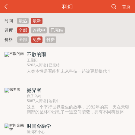
科幻
首页
时间：
最热
最新
进度：
全部
连载中
已完结
价格：
全部
免费
付费
不散的雨
王星阳
5263人阅读 | 已完结
人类本性是否能和未来科技一起被更新换代？
撼界者
疯子乌鸡
5087人阅读 | 连载中
这是一个平行世界发生的故事，1982年的某一天在天朝
南部的丛林中出现了一道空间裂缝，拥有不同科技体系
的外星文明展开了猛烈的入侵，机缘巧合下与异界植物
融合的男主该如何带领90年代的地球对抗有科技优势的
时间金融学
外星文明入侵呢？
脑洞不小心