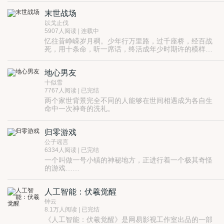
明率先研究出了一种时间回溯的技术，当他们遇到了生
末世战场
物文明发展瓶颈，必须要对性别进行一次融合，才能完
成人类的再次进化，面对旷日持久的性别基础争端问
以戈止伐
题，有人提议把进化算话程序的始作俑者邀请到未来。
5907人阅读 | 连载中
在一连串精心布局下，进化算法作者不得不心甘情愿的
忆往昔峥嵘岁月稠。少年行万里路，过千座桥，经百战
放弃家庭责任，冒着变成永久植物人的方式，让脑能量
死，用十条命，听一席话，终活成年少时期许的模样：
进入了未来东方联盟世界，寄附在自己的克隆身体上开
喝最烈的酒，守最爱的人。
始了近未来之旅。从一个普通人的角度去了解这个新社
会科技、军事、政治、文化、教育等方面。期待着解决
地心男友
性别争端早日回家
十似雪
7767人阅读 | 已完结
两个家世背景完全不同的人能够在世间相遇成为各自生
命中一次神奇的洗礼。
在一个鸟雀轻鸣的夏季，代替家人照看“絮粼牧场”的司
徒潋文招了一个临时工枚海莉斯，结果被卷入一场星际
归零游戏
间的两国相争对决。解救与被解救，各种力量交织，他
们将一起经历穿梭一段惊心跌宕的时光，也会一次次突
公子谣言
破面临危险的命运关口。
6334人阅读 | 已完结
一个叫做一号小镇的神秘地方，正进行着一个极其奇怪
的游戏……
天亮之前，如果你没有按照大脑中芯片的指令杀掉一个
人，那么第二天看不到太阳的人会是你自己。
人工智能：伏羲觉醒
徐来用尽手段只为了活下去，当他听到GamOver，以为
终于可以离开一号小镇的时候，却发现外面的世界是一
钟云
个更大的轮回！
这里的人来自二号小镇、三号小镇，甚至一百号一千号
8.1万人阅读 | 已完结
小镇……
《人工智能：伏羲觉醒》是网易影视工作室出品的一部