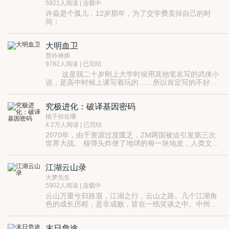
5921人阅读 | 连载中
许焱是个孤儿，12岁那年，为了交学费卖掉自己的时
间；
长大后，他成了一名时间商人。
他的生意做得很大，用时间可以做到各种不可思议的事
大明血卫
情；
他建立‘时间央行’，管理着整个世界的时间，
慧吟禅师
但时间对他一视同仁，像对待任何人一样。
9782人阅读 | 已完结
这是我二十岁刚上大学时候用其他笔名写的武侠小
说，是高中时候上课写着玩的……所以肯定写的不好，
希望你们不许笑话我！ 那时候非常迷恋武侠，就写
这本书来解闷，十年过去了，回头看看，那时候的文笔
究极进化：破译基因密码
还是很稚嫩，但却记录了我在这条路上的小小追求。小
说已经完本，在其他网站也发表过，但是没签约，这回
桃子你在哪
签网易没打算赚钱，只想着能帮编辑一个忙，拿出自己
4.2万人阅读 | 已完结
要扎根于此的诚意，同时也是对自己的激励，让自己坚
2070年，由于资源过度匮乏，ZM两国被迫引发第三次
持把我的那本《潜色规则》继续写下去。 小说讲述
世界大战。 核弹头炸便了地球的每一块地皮，人类文明
崇祯十七年，崇祯帝上吊自杀后那些坚守信仰的锦衣卫
一朝化为灰灰。 十年之后，当劫后余生的人类站在空间
的故事，字数不是很多，二十万字，以后每天更新一万
站内通过玻璃回望地球，那颗星球依旧蔚蓝，但大陆已
字（编辑的要求），只准备最后一章象征性收几分钱，
江湖云山录
经十不存一。 经过十年努力，科学家们仍旧无力完成月
大家就放心看下去吧！ 官场艳情小说《潜色规则》网易
球基地的建设，空间站资源也所剩无几...... 为了种族的
大梦先生
热卖中，如果想看看我十年后的文笔和风格，欢迎阅
延续，各国空间站领导人再一次将目光聚焦地球。 对一
5902人阅读 | 连载中
读。 读者群群号：18184439
个刚刚犯了盗窃罪的楚天歌来说，地球是陌生的，当他
云山万重兮归路遐，江湖之行，云山之路。几个江湖角
得知自己要与一群同样犯了罪的年轻人一起被放逐地
色的成长历程，是非成败，皆在一纸笑谈之中。中州虚
球，他们有选择的余地么？ 2080年的地球又会是什么模
构之地，虚构之史，终不可考究，大梦先生理工出身，
样?人类先祖重返历史舞台，被宇宙射线强制改变DNA
爱好传统武侠、但深受楚门的世界、黑客帝国等科幻作
的异形生物四处横行。 当月球基地建设完成之后，人类
末日危途
品世界观影响，以虚幻世界讲虚幻之事。当今小说，情