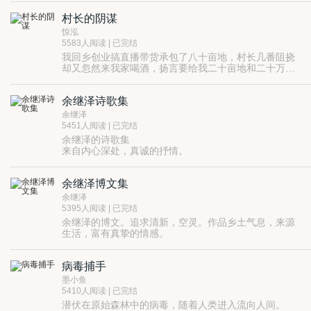
村长的阴谋
惊泓
5583人阅读 | 已完结
我回乡创业搞直播带货承包了八十亩地，村长几番阻挠
却又忽然来我家喝酒，扬言要给我二十亩地和二十万现
金，只为了让我陪他当模特的老婆睡一觉想要个种，如
此魅惑之事让我犹如做梦。熟媚的少妇、魔鬼的身材，
余继泽诗歌集
村长的模特老婆让我几欲滑下深渊，然而落入深渊的却
不是我……
余继泽
5451人阅读 | 已完结
余继泽的诗歌集
来自内心深处，真诚的抒情。
余继泽博文集
余继泽
5395人阅读 | 已完结
余继泽的博文。追求清新，空灵。作品乡土气息，来源
生活，富有真挚的情感。
病毒捕手
墨小鱼
5410人阅读 | 已完结
潜伏在原始森林中的病毒，随着人类进入流向人间。