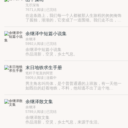
无尽深海
7671人阅读 | 已完结
在这条路上，我们每一个人都被那人生旅程的匆匆掩饰
了孤独，渐渐的，它变成了一道围墙。我们走不出，别
人也走不进。
余继泽中短篇小说集
余继泽
5992人阅读 | 已完结
余继泽中短篇小说集
作品清新，空灵，乡土气息。
末日地铁求生手册
笔杆子笔直的阿贤
5909人阅读 | 连载中
男主角名叫尚体，是个普普通通的上班族，有一天他一
如既往的赶着地铁，不料，他却逃不出了这个地
铁。。。。。。
余继泽散文集
余继泽
5789人阅读 | 已完结
余继泽散文集
作品清新，空灵，乡土气息，来源于生活。