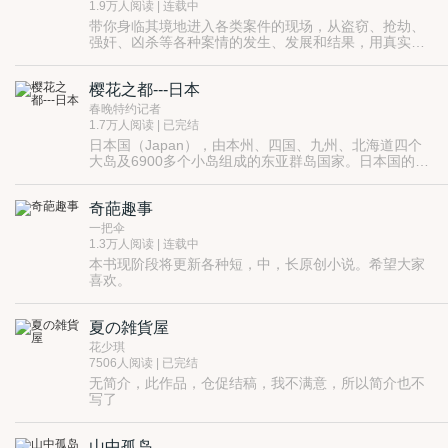
1.9万人阅读 | 连载中
带你身临其境地进入各类案件的现场，从盗窃、抢劫、
强奸、凶杀等各种案情的发生、发展和结果，用真实的
视角看社会百态，人性善恶，世态炎凉-----如何了解人
性和人心？如何看透社会表相？如何建立正确的人生观
樱花之都---日本
和世界观？如何为人处世？更多的如何在你读过后，一
定仁者见仁智者见智------
春晚特约记者
1.7万人阅读 | 已完结
日本国（Japan），由本州、四国、九州、北海道四个
大岛及6900多个小岛组成的东亚群岛国家。日本国的名
意为“日出之国”。 公元4世纪中叶成为统一的国家，当时
称为大和国，645年大化革新后经济文化不断发展，19
奇葩趣事
世纪中期明治维新后成为资本主义列强之一，对外逐步
走上侵略扩张道路，在二战期间侵略中国、朝鲜等亚洲
一把伞
国家，二战战败后实行以天皇为国家象征的君主立宪
1.3万人阅读 | 连载中
制，经济实力迅速提高。日本经济自1960年代开始了持
本书现阶段将更新各种短，中，长原创小说。希望大家
续长达30年的高度增长，被誉为“日本战后经济奇迹”。
喜欢。
日本以和族为主体，日本是八国集团、二十国集团、世
界贸易组织、亚太经合组织成员国。日本是世界第三大
经济体。国民拥有极高的生活质量，是全球最富裕、经
夏の雑貨屋
济最发达和生活水平最高的国家之一。还在科技、教
花少琪
育、医学、工业等方面始终位于世界最前列。
7506人阅读 | 已完结
无简介，此作品，仓促结稿，我不满意，所以简介也不
写了
山中孤岛