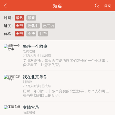
短篇
首页
时间：
最热
最新
进度：
全部
连载中
已完结
价格：
全部
免费
付费
每晚一个故事
老虎吃猪
5.3万人阅读 | 已完结
受朋友委托，每天给亲爱的读者们发他的一个小故事，
保证看了，让您不失望。
我在北京等你
刘海峰
2.7万人阅读 | 已完结
历时一年创作，十多个真实的北漂故事，每个人都可以
在书中找到自己的影子。
新浪微博@刘海峰6
案情实录
毛蛋爸爸