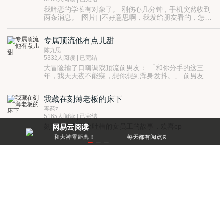
安全部的财产，最后顾廷安失去了一切，死于一场车
我暗恋的学长有对象了。 刚伤心几分钟，手机突然收到
祸。
两条消息。 [图片] [不好意思啊，我发给朋友看的，怎么
不小心发给你了啊学妹。] 学长的室友发了张腹肌图过
来...
专属顶流他有点儿甜
陈九思
5332人阅读 | 已完结
大冒险输了口嗨调戏顶流前男友： 「和你分手的这三
年，我天天夜不能寐，想你想到浑身发抖。」 前男友
回： 「真巧，我也是。」 万万没想到前男友正在直播，
下一秒，顶流姜泽南对前任旧情难忘冲上了热搜。
我藏在刻薄老板的床下
毒药z
5165人阅读 | 已完结
刻薄老板和喜欢吐槽的女员工的故事，欢喜cp
网易云阅读
零距离！
每天都有阅点领，免费就能看好书
一见倾月
团子
5405人阅读 | 已完结
结婚七年，夜夜不归宿的老公突然回国，对我嘘寒问
暖：“听说你寂寞空虚冷？”外面点的帅哥居然被老公他
弟抓包，而且那个帅哥居然就是老公本人？！
爱情陷阱