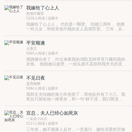
我嫁给了心上人
悠悠柠檬茶
5228人阅读 | 连载中
我嫁给了心上人， 代价是一颗肾。 结婚三周年， 他携
一对儿女，和曾弃他不顾的女人高调官宣。 三年，从未
碰我一下的他， 如今，竟用我的肾和别人生儿育女？ 我
最爱的方谨溢， 你欠我的该用什么还！
平安顺遂
元香芷
5065人阅读 | 连载中
我跳楼自杀了，扑过来救我的消防员帅哥哥只薅到我的
衣角。 他很难以接受，一抬头措不及防和我升天的灵魂
对了个视。 我:6，要遭天谴。
不见日夜
是西柚啊
5084人阅读 | 连载中
我和丈夫结婚的第七年患癌了，而他在外有了小三。我
死后只留给他一捧骨灰，和一句“林子清，我们两清
了。” 他却突然发疯，日日抱着我的骨灰同眠。
宫总，夫人已经心如死灰
一朵朵小白云
5217人阅读 | 连载中
三年前，她不顾家人反对，一意孤行，嫁给深爱的宮修