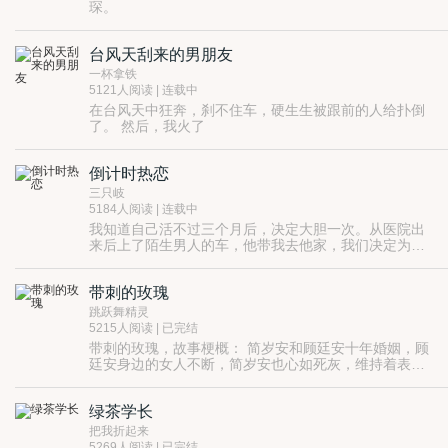
琛。
原本以为这场婚姻是幸福的终点，不成想强求来的婚
姻，有的只是薄情。
台风天刮来的男朋友
终于，她承受不住，提出离婚。
可离婚后的宫总，却每天都在想着追妻。
一杯拿铁
5121人阅读 | 连载中
在台风天中狂奔，刹不住车，硬生生被跟前的人给扑倒
了。 然后，我火了
倒计时热恋
三只岐
5184人阅读 | 连载中
我知道自己活不过三个月后，决定大胆一次。从医院出
来后上了陌生男人的车，他带我去他家，我们决定为彼
此实现三个愿望。我给他买车买房，他替我向我的人渣
前夫报仇。他给了我生活里从未享受过的快乐和浪漫，
带刺的玫瑰
却被我的前夫展开报复 我们被抓到天台上，我用第一次
奔跑去救他。 最后我死去，而他在一年后抱着我的骨灰
跳跃舞精灵
也葬身大海。
5215人阅读 | 已完结
带刺的玫瑰，故事梗概： 简岁安和顾廷安十年婚姻，顾
廷安身边的女人不断，简岁安也心如死灰，维持着表面
上关系，直到林琦的出现，她找到简岁安在她面前耀武
扬威，顾廷安带着林琦拍了和简岁安一样的婚纱照，给
绿茶学长
了她一切简岁安曾拥有的一切。简岁安突然就开始厌
倦，便利用顾廷安的野心，报复了林琦，顺利和顾廷安
把我折起来
离婚，也拿回了花在林琦身上的每一分钱，拿到了顾廷
5269人阅读 | 已完结