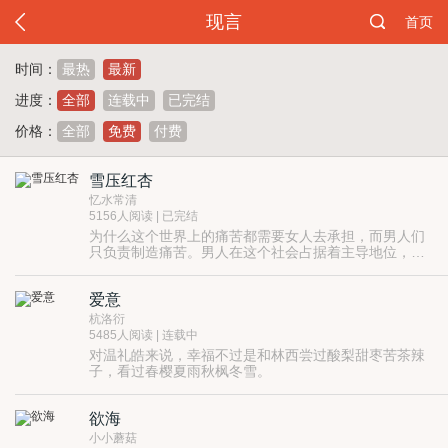
现言
首页
时间：
最热
最新
进度：
全部
连载中
已完结
价格：
全部
免费
付费
雪压红杏
忆水常清
5156人阅读 | 已完结
为什么这个世界上的痛苦都需要女人去承担，而男人们
只负责制造痛苦。男人在这个社会占据着主导地位，他
们是强者，他们享受着更多更好更高的待遇，难道他们
不应该更有担当，承担更大的责任吗，为什么他们要这
爱意
么伤害一个女人，一个善良的女人呢？！
杭洛衍
5485人阅读 | 连载中
对温礼皓来说，幸福不过是和林西尝过酸梨甜枣苦茶辣
子，看过春樱夏雨秋枫冬雪。
欲海
小小蘑菇