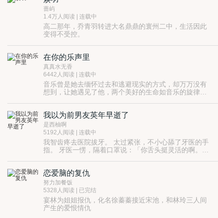
了别离和新的开始。它不是结束，而是重新演奏着另一
蔷屿
段旋律。在每个不幸的婚姻世界里，我渐渐地理解到每
1.4万人阅读 | 连载中
个人都是一部独特的小说，而我则是一个虚拟的导游，
高二那年，乔青羽转进大名鼎鼎的寰州二中，生活因此
倾听着他们的故事，每次都是一段特殊的经历，一次珍
变得不受控。
贵的心灵交流。在这片网络世界里，我们开始了一次次
原因，当然不是惹恼了明盛那么简单；
的相遇。在这些相遇的过程中，我们不只是在寻找一个
可也就是那么简单。
可能的伴侣，更是在倾听一个个散落在岁月里的故事。
在你的乐声里
后来她知道，剖开家庭秘密就像剥洋葱，凑太近了总会
流泪的，跟刀刃锋利与否，动作是不是利落没有关系。
真真水无香
剖开自己的内心也是。
6442人阅读 | 连载中
一个关于爱、记忆和家庭的故事。
音乐曾是她去缅怀过去和逃避现实的方式，却万万没有
校园文，HE
想到，让她遇见了他，两个美好的生命如音乐的旋律一
般缠绕，最后会谱写什么样的美丽乐章？
我以为前男友英年早逝了
是西柚啊
5192人阅读 | 连载中
我智齿疼去医院拔牙。 太过紧张，不小心舔了牙医的手
指。 牙医一愣，隔着口罩说：「你舌头挺灵活的啊。」
结果我好死不死：「和男友练的。」 那牙医摘下口罩，
咬牙切齿。 ！！！ 这不是我那英年早逝的前男友吗？
恋爱脑的复仇
努力加餐饭
5328人阅读 | 已完结
宴林为姐姐报仇，化名徐蓁蓁接近宋池，和林玲三人间
产生的爱恨情仇