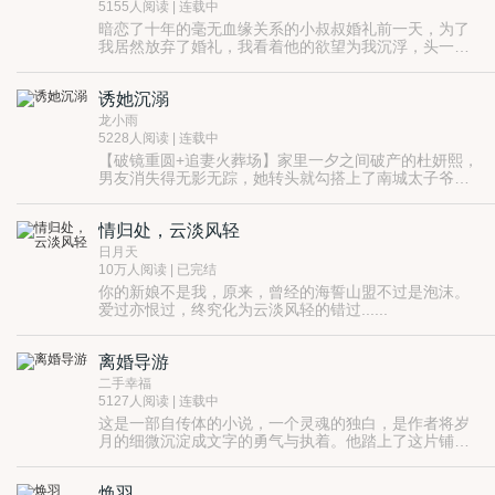
5155人阅读 | 连载中
暗恋了十年的毫无血缘关系的小叔叔婚礼前一天，为了
我居然放弃了婚礼，我看着他的欲望为我沉浮，头一次
知道原来我的小叔叔，早就在最开始，就把我刻在了道
德之上。
诱她沉溺
龙小雨
5228人阅读 | 连载中
【破镜重圆+追妻火葬场】家里一夕之间破产的杜妍熙，
男友消失得无影无踪，她转头就勾搭上了南城太子爷，
谁知刚做完处女膜手术准备献身的时候，意外遇到失踪
的男友，杜妍熙被男友堵在厕所隔间，“杜妍熙你当我死
情归处，云淡风轻
了是吧？”杜妍熙嗤笑：“不然呢？”
日月天
10万人阅读 | 已完结
你的新娘不是我，原来，曾经的海誓山盟不过是泡沫。
爱过亦恨过，终究化为云淡风轻的错过......
离婚导游
二手幸福
5127人阅读 | 连载中
这是一部自传体的小说，一个灵魂的独白，是作者将岁
月的细微沉淀成文字的勇气与执着。他踏上了这片铺满
回忆和未知的土地，用文字搭起了一座时光的桥梁。生
活，那如行云流水般匆匆而过的旋律，把我们带入了各
焕羽
自的角色和场景。离婚，宛如人生的一场交响曲，奏响