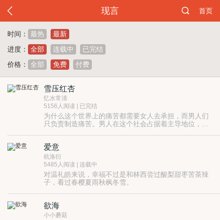
现言
首页
时间：
最热
最新
进度：
全部
连载中
已完结
价格：
全部
免费
付费
雪压红杏
忆水常清
5156人阅读 | 已完结
为什么这个世界上的痛苦都需要女人去承担，而男人们
只负责制造痛苦。男人在这个社会占据着主导地位，他
们是强者，他们享受着更多更好更高的待遇，难道他们
不应该更有担当，承担更大的责任吗，为什么他们要这
爱意
么伤害一个女人，一个善良的女人呢？！
杭洛衍
5485人阅读 | 连载中
对温礼皓来说，幸福不过是和林西尝过酸梨甜枣苦茶辣
子，看过春樱夏雨秋枫冬雪。
欲海
小小蘑菇