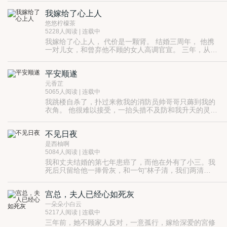
我嫁给了心上人
悠悠柠檬茶
5228人阅读 | 连载中
我嫁给了心上人， 代价是一颗肾。 结婚三周年， 他携
一对儿女，和曾弃他不顾的女人高调官宣。 三年，从未
碰我一下的他， 如今，竟用我的肾和别人生儿育女？ 我
最爱的方谨溢， 你欠我的该用什么还！
平安顺遂
元香芷
5065人阅读 | 连载中
我跳楼自杀了，扑过来救我的消防员帅哥哥只薅到我的
衣角。 他很难以接受，一抬头措不及防和我升天的灵魂
对了个视。 我:6，要遭天谴。
不见日夜
是西柚啊
5084人阅读 | 连载中
我和丈夫结婚的第七年患癌了，而他在外有了小三。我
死后只留给他一捧骨灰，和一句“林子清，我们两清
了。” 他却突然发疯，日日抱着我的骨灰同眠。
宫总，夫人已经心如死灰
一朵朵小白云
5217人阅读 | 连载中
三年前，她不顾家人反对，一意孤行，嫁给深爱的宮修