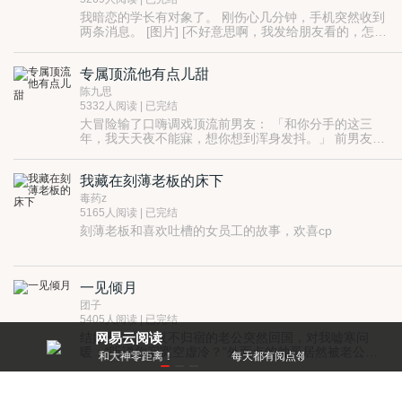
安全部的财产，最后顾廷安失去了一切，死于一场车
我暗恋的学长有对象了。 刚伤心几分钟，手机突然收到
祸。
两条消息。 [图片] [不好意思啊，我发给朋友看的，怎么
不小心发给你了啊学妹。] 学长的室友发了张腹肌图过
来...
专属顶流他有点儿甜
陈九思
5332人阅读 | 已完结
大冒险输了口嗨调戏顶流前男友： 「和你分手的这三
年，我天天夜不能寐，想你想到浑身发抖。」 前男友
回： 「真巧，我也是。」 万万没想到前男友正在直播，
下一秒，顶流姜泽南对前任旧情难忘冲上了热搜。
我藏在刻薄老板的床下
毒药z
5165人阅读 | 已完结
刻薄老板和喜欢吐槽的女员工的故事，欢喜cp
一见倾月
团子
5405人阅读 | 已完结
结婚七年，夜夜不归宿的老公突然回国，对我嘘寒问
网易云阅读
暖：“听说你寂寞空虚冷？”外面点的帅哥居然被老公他
零距离！
每天都有阅点领，免费就能看好书
弟抓包，而且那个帅哥居然就是老公本人？！
爱情陷阱