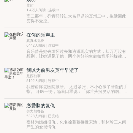
了别离和新的开始。它不是结束，而是重新演奏着另一
蔷屿
段旋律。在每个不幸的婚姻世界里，我渐渐地理解到每
1.4万人阅读 | 连载中
个人都是一部独特的小说，而我则是一个虚拟的导游，
高二那年，乔青羽转进大名鼎鼎的寰州二中，生活因此
倾听着他们的故事，每次都是一段特殊的经历，一次珍
变得不受控。
贵的心灵交流。在这片网络世界里，我们开始了一次次
原因，当然不是惹恼了明盛那么简单；
的相遇。在这些相遇的过程中，我们不只是在寻找一个
可也就是那么简单。
可能的伴侣，更是在倾听一个个散落在岁月里的故事。
在你的乐声里
后来她知道，剖开家庭秘密就像剥洋葱，凑太近了总会
流泪的，跟刀刃锋利与否，动作是不是利落没有关系。
真真水无香
剖开自己的内心也是。
6442人阅读 | 连载中
一个关于爱、记忆和家庭的故事。
音乐曾是她去缅怀过去和逃避现实的方式，却万万没有
校园文，HE
想到，让她遇见了他，两个美好的生命如音乐的旋律一
般缠绕，最后会谱写什么样的美丽乐章？
我以为前男友英年早逝了
是西柚啊
5192人阅读 | 连载中
我智齿疼去医院拔牙。 太过紧张，不小心舔了牙医的手
指。 牙医一愣，隔着口罩说：「你舌头挺灵活的啊。」
结果我好死不死：「和男友练的。」 那牙医摘下口罩，
咬牙切齿。 ！！！ 这不是我那英年早逝的前男友吗？
恋爱脑的复仇
努力加餐饭
5328人阅读 | 已完结
宴林为姐姐报仇，化名徐蓁蓁接近宋池，和林玲三人间
产生的爱恨情仇