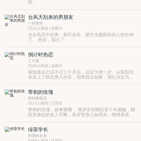
琛。
原本以为这场婚姻是幸福的终点，不成想强求来的婚
姻，有的只是薄情。
台风天刮来的男朋友
终于，她承受不住，提出离婚。
可离婚后的宫总，却每天都在想着追妻。
一杯拿铁
5121人阅读 | 连载中
在台风天中狂奔，刹不住车，硬生生被跟前的人给扑倒
了。 然后，我火了
倒计时热恋
三只岐
5184人阅读 | 连载中
我知道自己活不过三个月后，决定大胆一次。从医院出
来后上了陌生男人的车，他带我去他家，我们决定为彼
此实现三个愿望。我给他买车买房，他替我向我的人渣
前夫报仇。他给了我生活里从未享受过的快乐和浪漫，
带刺的玫瑰
却被我的前夫展开报复 我们被抓到天台上，我用第一次
奔跑去救他。 最后我死去，而他在一年后抱着我的骨灰
跳跃舞精灵
也葬身大海。
5215人阅读 | 已完结
带刺的玫瑰，故事梗概： 简岁安和顾廷安十年婚姻，顾
廷安身边的女人不断，简岁安也心如死灰，维持着表面
上关系，直到林琦的出现，她找到简岁安在她面前耀武
扬威，顾廷安带着林琦拍了和简岁安一样的婚纱照，给
绿茶学长
了她一切简岁安曾拥有的一切。简岁安突然就开始厌
倦，便利用顾廷安的野心，报复了林琦，顺利和顾廷安
把我折起来
离婚，也拿回了花在林琦身上的每一分钱，拿到了顾廷
5269人阅读 | 已完结