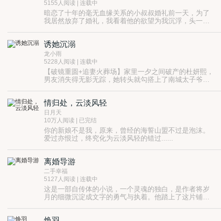
5155人阅读 | 连载中
暗恋了十年的毫无血缘关系的小叔叔婚礼前一天，为了
我居然放弃了婚礼，我看着他的欲望为我沉浮，头一次
知道原来我的小叔叔，早就在最开始，就把我刻在了道
德之上。
诱她沉溺
龙小雨
5228人阅读 | 连载中
【破镜重圆+追妻火葬场】家里一夕之间破产的杜妍熙，
男友消失得无影无踪，她转头就勾搭上了南城太子爷，
谁知刚做完处女膜手术准备献身的时候，意外遇到失踪
的男友，杜妍熙被男友堵在厕所隔间，“杜妍熙你当我死
情归处，云淡风轻
了是吧？”杜妍熙嗤笑：“不然呢？”
日月天
10万人阅读 | 已完结
你的新娘不是我，原来，曾经的海誓山盟不过是泡沫。
爱过亦恨过，终究化为云淡风轻的错过......
离婚导游
二手幸福
5127人阅读 | 连载中
这是一部自传体的小说，一个灵魂的独白，是作者将岁
月的细微沉淀成文字的勇气与执着。他踏上了这片铺满
回忆和未知的土地，用文字搭起了一座时光的桥梁。生
活，那如行云流水般匆匆而过的旋律，把我们带入了各
焕羽
自的角色和场景。离婚，宛如人生的一场交响曲，奏响