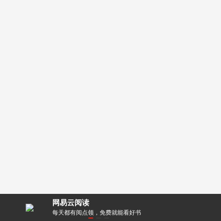
网易云阅读
零距离！
每天都有阅点领，免费就能看好书