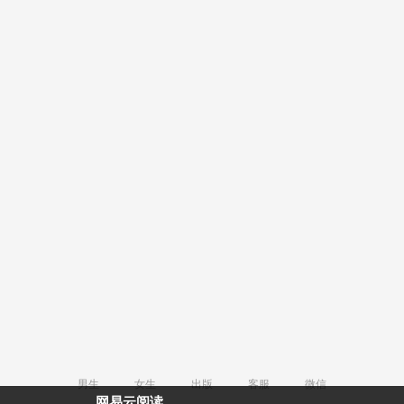
男生
女生
出版
客服
微信
网易云阅读