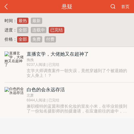
悬疑
首页
时间：
最热
最新
进度：
全部
连载中
已完结
价格：
全部
免费
付费
直播玄学，大佬她又在超神了
挽挽
9237人阅读 | 已完结
玄学大师调查案件一朝失误，竟然穿越到了个被退婚的
女人身上！？
莫慌莫慌，且看她温若如何化腐朽为神奇，维护世界和
平！
白色的会永远存活
算卦起盘奇门遁甲、五行六爻七星八卦，她信手拈来。
直播见鬼了！她抓！评论见煞了！她灭！
北萧
总之一句话，大佬来袭，魑魅魍魉统统闪开！
6944人阅读 | 已完结
兼职模特的蓝茵和擅长化妆的室友小米，在毕业前接到
了一份知名摄影师的拍摄邀请，在应邀前往的途中，缠
上了各种难以解释的异象……
酒店里不存在的四楼，会议室中神秘的朝拜仪式，错乱
的时间和幻象，形如“后室”的怪诞空间，名为【红】的
瘟疫……
为什么一切都选中的是你，蓝茵？
蓝茵一点一点回想起那幢燃烧的楼和阴湿的地下室……