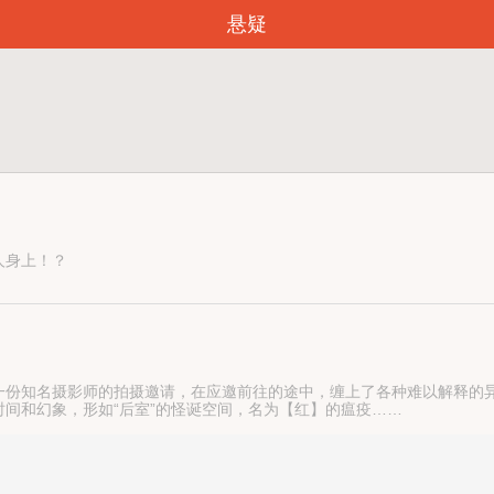
悬疑
人身上！？
！
一份知名摄影师的拍摄邀请，在应邀前往的途中，缠上了各种难以解释的
间和幻象，形如“后室”的怪诞空间，名为【红】的瘟疫……