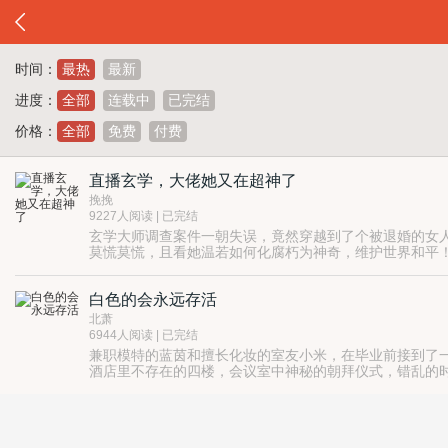
时间：
最热
最新
进度：
全部
连载中
已完结
价格：
全部
免费
付费
直播玄学，大佬她又在超神了
挽挽
9227人阅读 | 已完结
玄学大师调查案件一朝失误，竟然穿越到了个被退婚的女
莫慌莫慌，且看她温若如何化腐朽为神奇，维护世界和平
算卦起盘奇门遁甲、五行六爻七星八卦，她信手拈来。
直播见鬼了！她抓！评论见煞了！她灭！
白色的会永远存活
总之一句话，大佬来袭，魑魅魍魉统统闪开！
北萧
6944人阅读 | 已完结
兼职模特的蓝茵和擅长化妆的室友小米，在毕业前接到了
酒店里不存在的四楼，会议室中神秘的朝拜仪式，错乱的时
为什么一切都选中的是你，蓝茵？
蓝茵一点一点回想起那幢燃烧的楼和阴湿的地下室……