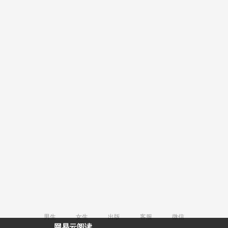
男生
女生
出版
客服
微信
网易云阅读