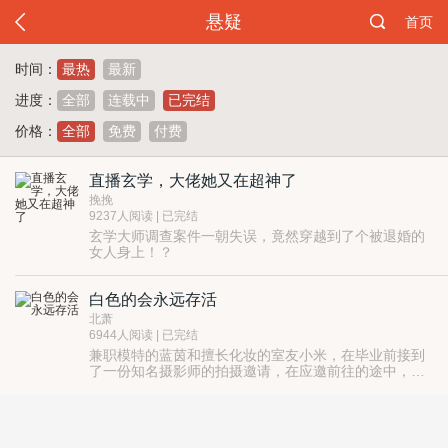
悬疑
首页
时间：
最热
最新
进度：
全部
连载中
已完结
价格：
全部
免费
付费
直播玄学，大佬她又在超神了
挽挽
9237人阅读 | 已完结
玄学大师调查案件一朝失误，竟然穿越到了个被退婚的
女人身上！？
莫慌莫慌，且看她温若如何化腐朽为神奇，维护世界和
平！
白色的会永远存活
算卦起盘奇门遁甲、五行六爻七星八卦，她信手拈来。
直播见鬼了！她抓！评论见煞了！她灭！
北萧
总之一句话，大佬来袭，魑魅魍魉统统闪开！
6944人阅读 | 已完结
兼职模特的蓝茵和擅长化妆的室友小米，在毕业前接到
了一份知名摄影师的拍摄邀请，在应邀前往的途中，缠
上了各种难以解释的异象……
酒店里不存在的四楼，会议室中神秘的朝拜仪式，错乱
的时间和幻象，形如“后室”的怪诞空间，名为【红】的
瘟疫……
为什么一切都选中的是你，蓝茵？
蓝茵一点一点回想起那幢燃烧的楼和阴湿的地下室……