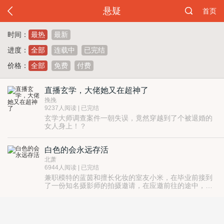
悬疑
首页
时间：
最热
最新
进度：
全部
连载中
已完结
价格：
全部
免费
付费
直播玄学，大佬她又在超神了
挽挽
9237人阅读 | 已完结
玄学大师调查案件一朝失误，竟然穿越到了个被退婚的
女人身上！？
莫慌莫慌，且看她温若如何化腐朽为神奇，维护世界和
平！
白色的会永远存活
算卦起盘奇门遁甲、五行六爻七星八卦，她信手拈来。
直播见鬼了！她抓！评论见煞了！她灭！
北萧
总之一句话，大佬来袭，魑魅魍魉统统闪开！
6944人阅读 | 已完结
兼职模特的蓝茵和擅长化妆的室友小米，在毕业前接到
了一份知名摄影师的拍摄邀请，在应邀前往的途中，缠
上了各种难以解释的异象……
酒店里不存在的四楼，会议室中神秘的朝拜仪式，错乱
的时间和幻象，形如“后室”的怪诞空间，名为【红】的
瘟疫……
为什么一切都选中的是你，蓝茵？
蓝茵一点一点回想起那幢燃烧的楼和阴湿的地下室……