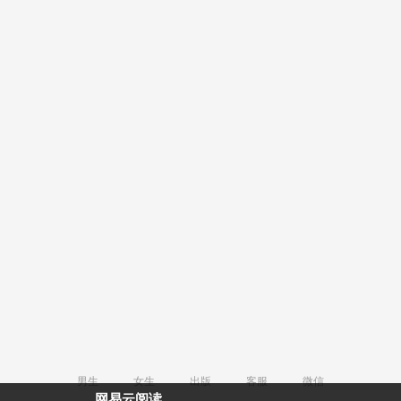
男生
女生
出版
客服
微信
网易云阅读