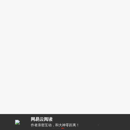
网易云阅读
读神器
作者亲密互动，和大神零距离！
每天都有阅点领，免