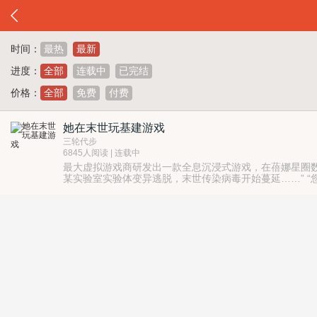
时间：
最热
最新
进度：
全部
连载中
已完结
价格：
全部
免费
付费
她在末世玩基建游戏
三轮代步
6845人阅读 | 连载中
最大虚拟游戏商研发出一款全息沉浸式游戏，在蓓娜星圈数十
某实验室实验体变异逃脱，末世传染病毒开始蔓延……” 
啊。 拿着游戏送的小精灵一路也顺风顺水顺财神，怎么某