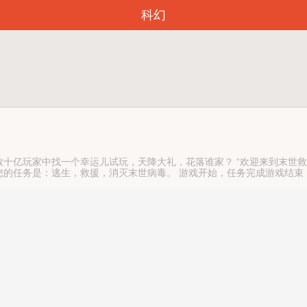
科幻
亿玩家中找一个幸运儿试玩，天降大礼，花落谁家？ “欢迎来到末世救生游戏
“您的任务是：逃生，救援，消灭末世病毒。 游戏开始，任务完成游戏结束
天背包缩水，商店关门，还有人指着她的鼻子说她要害人。 看着一路收