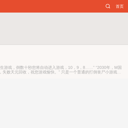
首页
，倒数十秒您将自动进入游戏，10，9，8……” “2030年，M国
，失败天元回收，祝您游戏愉快。” 只是一个普通的打倒丧尸小游戏
复的被丧尸侵略过的城池，也没想到竟一朝易主。