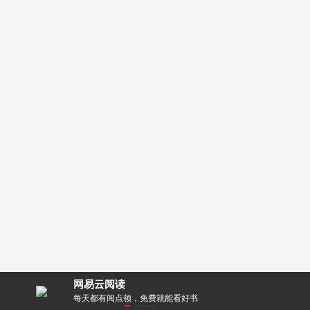
网易云阅读
零距离！
每天都有阅点领，免费就能看好书