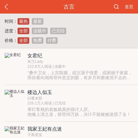
古言
首页
时间：
最热
最新
进度：
全部
连载中
已完结
价格：
全部
免费
付费
女君纪
米兰Lady
222.8万人阅读 | 连载中
“桑中卫女，上宫陈娥，或沉湎于情爱，或困顿于家庭，
而你看向闺闱帘外坚定的眼，有岁月和磨难泯不去的光
艳。”
“你很爱自己，也不吝于爱人。你有宁为玉碎的决绝，也
有上善若水的慈悲。我在心中称你'娥皇'，并非喻你为舜
楼边人似玉
的妻子，而是，娥，皇，引导大宋步入盛世的女君。”
“我记得年少时的你，阳光在你眼底洒落点点碎金，你笑
容悠懒，是我想在月桂花香中吟唱的回忆。”
白鹭未双
226.1万人阅读 | 已完结
掌灯客栈的老板娘真的很讨人厌。
他修上清之道，斩世间万妖，决计不能被她迷惑了去！
（除妖腹黑县令宋立言x贪财自恋掌柜楼似玉，只涉及
人、妖两界，换背景谈恋爱，无修仙成分，HE，过程甜
我家王妃有点迷
虐，以上）
千苒君笑