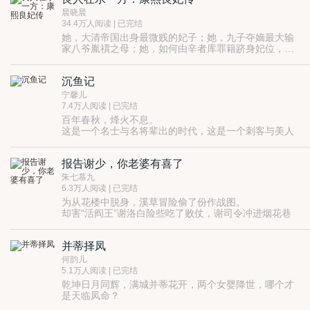
晨晓晨
34.4万人阅读 | 已完结
她，大清帝国出身最微贱的妃子；她，九子夺嫡最大输
家八爷胤禩之母；她，如何由辛者库罪籍跻身妃位，又
为何放弃家族使命、甚至自己的生命…
人生若只如初见，何事百合凋零桂子飘落？
君为万乘九五之尊，妾为贱婢出身罪籍。辛者库不仅是
沉鱼记
觉禅氏族碑上的烙印，更是瑶瑶银河之界，隔河两望，
近在咫尺却远在天涯。
曾叹息曾挣扎曾退缩，独独抵不过这暗暗龙涎香，飞蛾
宁馨儿
扑火沉沦复沉沦……
7.4万人阅读 | 已完结
百年春秋，烽火不息。
这是一个名士与名将辈出的时代，这是一个刺客与美人
的时代，这是一个阴谋与间谍的时代。
壮士重然诺，君王轻生死。
报告谢少，你老婆有喜了
红颜为祸水，白发长歌行。
一笑可倾城，一言可灭国。
朱七慕九
夫差一朝称霸，转头成空。西施十年忍辱，回首浮云。
6.3万人阅读 | 已完结
说春秋，道江湖，传奇之中，莫过一阙：《沉鱼记》
为从花楼中脱身，溪草冒险偷了份作战图。
却害“活阎王”谢洛白险些吃了败仗，谢司令冲进烟花巷
将人拎出来打算弄死，却意外发现自己捡了个小怪物，
三教九流的手段便罢了，可洋文、油画、马术她居然也
正好用来冒充失踪的表妹讨母亲欢心，顺便还能在交际
并蒂择凤
会？
场上给政敌使使绊子。
本是场交易，谁知谢二爷自己入了戏，干完活却不放人
何韵儿
了怎么办？
5.1万人阅读 | 已完结
逃又逃不走，打又打不过，溪草愤然揪起谢二衣领“姓谢
乾坤日月同辉，满城并蒂花开，两个女婴降世，哪个才
的，你不要脸！”，谢司令置若罔闻，扛起她就往回
是天临凤命？
走。“若夫人和脸不可兼顾，为了夫人，也只好不要脸
天命所归，人心所向，她偏偏不愿母仪天下。