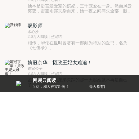
宫里。
她本是后宫最受宠的嫔妃，三千宠爱在一身。然而风云
从此以后，纪戎的每一天都过得腰酸腿软。
突变，雷霆雨露夹杂而来，她一夜之间痛失全部，眼睁
什么不举，都是这个狗皇帝编造出来的！
睁看着一场腥风血雨在自己的面前展开。
驭影师
水心沙
2.6万人阅读 | 已完结
相传，华佗在世时曾著有一部颇为特别的医书，名为
《七佛录》。
书内记载着许多离经叛道的医术，治病效果十分神奇，
堪称起死回生之方。
嫡冠京华：摄政王妃太难追！
和《青囊经》一样，这本书随着他的死在人间失去踪
迹。
谁家公子
但随着后史上一些被称作驭影师的人出现，那本记载着
3.3万人阅读 | 已完结
驭影术的《七佛录》由此浮出江湖，引发各路纷争。
孟宛清知道，从弟弟失踪的那一天起她就不再是自己
网易云阅读
了。
零距离！
每天都有阅点领，免费就能看好书
她束起裹胸，扮上男装，以弟弟的身份重回孟府，为
的，不就是将曾受过的那些挫磨加倍奉还么！
问君能有多难求
至于那个连她男装都喜爱的某位大人，她其实很想告诉
他：她，是个女的！
何韵儿
1.8万人阅读 | 已完结
出生在七夕之夜的王萦落，顺风顺水的活了十六年，掰
指头算算也就遇到两个过不去的坎。
一个是幼年被五个哥哥坑了一把，糊里糊涂当上了富可
敌国的王家家主。
茶馆怪谈
另一个便是遇到了那个，迷的天下姑娘七荤八素的慕珏