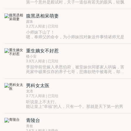
离，有那么便宜的事吗？”
第一个意外是殿试时，天子一道似有若无的眼风，轻飘
飘扫过她，“上前一步，朕有眼疾。”
就这么来来回回的，顾今息上前了整整四步。最后，皇
腹黑丞相呆萌妻
帝忍不住了，忽地龙袍一晃，天子大大方方地走下了四
步，相当靠近地扫了顾今息一眼。臣子全都僵住，为何
第二个意外，翌日圣旨下来，顾探花官袍走马时，被红
露珠
皇帝今朝有点点龙阳了？
艳艳的绣花球给砸中了。
3.2万人阅读 | 已完结
一般情况下，丢绣球的总是大家闺秀。可惜这次不同，
小师妹下山了！
这次砸的是当朝第一公主。
嗯，奉师父的命令，为小师妹找对象这件事情诸师兄是
顾今息抱住大绣球，有点欲哭无泪的样子。这，这，
摆在第一位的。
这，这皇家兄妹都有点病。
放眼整个长安城，诸师兄将眼光放在了那高贵清雅洁身
于是乎，公主爱，皇帝宠的新一代之驸马爷，横空诞生
重生嫡女不好惹
自好且手握大权的丞相身上。
了。
巧的是当今丞相奉少帝的命令抛绣球征婚啦！
楼小安
于是诸师兄从此就将自家懵懂的师妹给送上了一条不归
3.9万人阅读 | 已完结
路！
李韶华前世嫁入承恩伯府，被堂妹伙同婆家人哄骗，害
许久以后当丞相大张旗鼓的领着迎亲队伍来求娶小师
死家中硕果仅存的养子七哥，悲痛欲绝中被毒死，却意
妹，他们才后悔不已。
外重生回五年前。
这一世，承恩伯世子竟然又来招惹她，很好，那就先清
说好的高贵清雅洁身自好呢？
算一下上一世哄骗她的代价吧！顺便这一世好好对待七
简直就是一只扮作猪的狐狸把自家的好白菜给拱了！
男科女太医
哥。
只是人也踩了，仇也报了，但刷七哥的好感似乎刷过头
这是一个呆萌小师妹在诸师兄的神助攻下，拿下精明腹
了。
龙渣
黑丞相的故事。
七哥温润一笑：“华儿果然是喜欢我的，既然这样，华儿
3.7万人阅读 | 已完结
嫁我可好？”
听说皇上不太行。
能让皇上“幸福”的人，只有一个。那就是天下第一的男
科郎中，纪戎。
然而，纪戎是个女的。
青陵台
无奈之下，她只能扮成男装大佬，冒死入职太医院。
没想到那个傲娇皇上竟然不配合治疗？！
青枚
纪戎一路与傲娇皇上斗智斗勇，最后却斗到了皇上的寝
2.6万人阅读 | 连载中