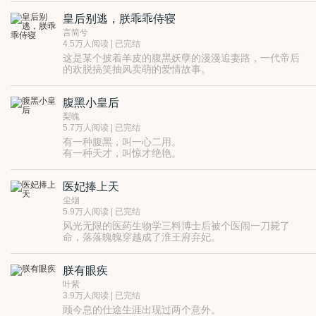
了。”
倾国倾城，何故倾不下一人之心。
皇后别逃，朕乖乖侍寝
锦笺交心五载，爱慕之人却非他。
言简兮
4.5万人阅读 | 已完结
这是某个披着羊皮的腹黑妖孽的漫漫追妻路，一代帝后
的欢脱搞笑抽风卖萌的爱情故事。
腹黑小皇后
梨魄
5.7万人阅读 | 已完结
有一种腹黑，叫一心二用。
有一种天才，叫惊才绝艳。
有一种好运，叫风头无二。
还有一种倒霉，叫：天妒英才。
医妃捧上天
某娘娘笑眯眯，托腮望：阿喂，你们妄议本宫的是非，
不怕掉脑袋、诛九族吗？
尘烟
5.9万人阅读 | 已完结
风光无限的医药生物学三料博士后被个医闹一刀毙了
命，落落魄魄穿越成了淮王府弃妃。
丈夫不疼，小姑子不爱，还有绿茶等级十八级的白莲前
女友。
朕有眼疾
身怀绝世医术，救人被误会，不救人等着砍头，日子从
未这么憋屈过！
叶紫
“咱俩三观不对、八字不合，勉强在一起不会幸福！”
3.9万人阅读 | 已完结
“女人，是你使诈逼迫本王娶的你，现在主意一变又要和
顾今息的仕途生涯出现过两个意外。