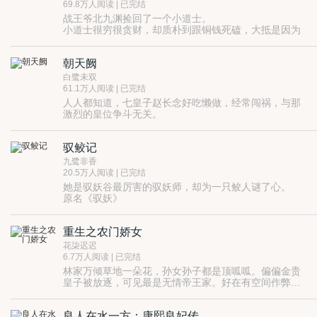
69.8万人阅读 | 已完结
战王爷北九渊捡回了一个小道士。
小道士很穷很贪财，却质朴到跟铜钱死磕，大抵是因为
她还不知道这世上还有比铜钱更值钱的玩意儿……
战王爷看了看她无数次穷得把自己的铜钱剑拆了补补了
朝天阙
拆，三观有点崩。
不过好在，小道士很好养活。道髻一放下来，似乎
白鹭未双
还……有点美。
61.1万人阅读 | 已完结
这是一个初涉情场的小道士拐走美艳冷王爷的故事。
人人都知道，七皇子赵长念好吃懒做，经常闯祸，与那
激烈的皇位争斗无关。
但没人知道，七皇子其实是个女人。权倾朝野的辅国公
显然也不知道这件事。
驭鲛记
所以后来，他为了掩盖这个秘密，一定要送赵长念下地
狱。
九鹭非香
我可以九五荣登，也可以为你一笑俯首称臣。
20.5万人阅读 | 已完结
她是驭妖谷最厉害的驭妖师，却为一只鲛人谜了心。
原名《驭妖》
重生之农门娇女
花柒迟迟
6.7万人阅读 | 已完结
林家万倾草地一朵花，孙女孙子都是顶呱呱。偏偏金贵
皇子被放逐，可见最是无情帝王家。好在有空间作弊器
在手，娇娇和八皇子这对儿命定姻缘的小儿女，一路混
合双打，踩小人，斗BOSS,成长的彪悍又凶险。最终登
良人在水一方：康熙良妃传
上帝王宝座，带领大越奔向现代化，威震四海八荒。