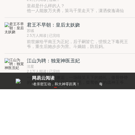
皇叔是什么样的人？
他一人能敌万夫勇，策马千里走天下，潇洒俊逸谪仙
人。
塞北归来，看不上万千姹紫嫣红的闺门秀色，
君王不早朝：皇后太妖娆
单单看上了宰相府的独生女燕千寻。
可燕千寻心里只有一件事，
苏绒
那就是嫁给皇太子，有朝一日飞上枝头变凤凰。
2.5万人阅读 | 已完结
却没想到，一夜之间，偌大宰相府被抄家、收没、呼啦
前世嫁给平南王为正妃，后子嗣皆亡，愤恨之下毒死王
啦如大厦倾……
爷，重生后她步步为营。斗嫡姐，防后妈。
万千宠爱于一身的千金小姐，转眼就成了官婢，送入皇
宫做侍从。
幸好，幸好，还有个深情款款的坏皇叔。
江山为聘：独宠神医丑妃
“你为什么要救我于危难？”
泫星
“因为还没有哪个女子，像你这样负我心。”
2.1万人阅读 | 已完结
一次乱世前夕的邂逅，一场颐笑天下的婚礼，傲骨铮铮
网易云阅读
的相府之女自毁容颜断绝君恩，桀骜铁血的战神王爷不
零距离！
每天都有阅点领，免费就能看好书
忘誓约封闭心门。
再相逢，一错再错。
余悲无尽，魂落南疆，再一世，我为帝，你为卿可好？
后宫：凤尊天下
大秦国的战神王爷，蓬莱洲的温润公子，修罗城的倾城
妖孽，神月宫的傲世祭司，蛰伏北漠的铁血国君，颠覆
蓝雪儿
西疆的灭世恶魔，心湖涟漪又为谁漾动？
2万人阅读 | 已完结
九岁沦落为奴，抛头露面，击鼗唱曲为生。十五岁时，
初遇襄王。襄王对其一见倾心，携她入襄王府，却因她
身份卑微来历不明，遭皇室反对，天颜大怒，被逐出
京。 十四年的苦苦等候，他皇权在握，再无人敢阻挠他
妃常霸气：我是女神我怕谁
召她入宫。帝赐姓刘，为的，只是给她一个合理的身