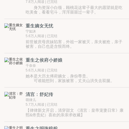
7.8万人阅读 | 已完结
身为资深小白领，顾桃花这辈子最大的愿望就是吃
吃美食，看看宅斗，浑浑噩噩过一辈子。
但是，佛曰，出来混总是要还的，宅斗看多了会有报
应！
重生嫡女无忧
穿到一个陌生的朝代，她能忍受！
已经嫁人了，她也能忍受！
宁如沐
上有公婆，下有儿女，行！她也能忍！
5.6万人阅读 | 已完结
一群虎视眈眈，妖娆丰满的小妾，好！她也咬牙忍了！
前世被庶母庶妹陷害，外祖一家被灭，亲夫被抢，亲子
只是……
被害，自己也是含恨而终。
她那个从没见过面的，失踪了五年的侯爷夫君回来了。
再活一世，穆倾颜只想保护好自己在意的人，将一切可
回来就回来，可是他……
能对自己产生危害的感情都扼杀在摇篮了。
不但带来了一个表妹贵妾，竟然还怀孕了，孩子生下来
重生之侯府小娇娘
庶母心计深，她便玩攻心计；庶妹喜欢抢她男人，那便
就要转正为平妻！
送她一打。
千奈奈
看多了古代下堂妇的悲惨遭遇，当地位受到威胁的时
占卜算卦是金手指，预测天气是本能，玩弄人心更是天
5.6万人阅读 | 已完结
候，
赋。
她本是大历太傅府嫡女，身份尊贵。
她，不忍了！
可是那个谁，男人得可爱点才有人喜欢，整天摆着一张
可谁能想到，家族被害，丈夫山洪失去双腿。
且看一个现代的小白领，如何在古代的大宅门中翻腾挪
冰脸是没人要的。
十多年艰辛付出，养子高中，本以为日子会好。
转，活出自己的人生！
却不曾想，城门相遇，她才知道，丈夫的背叛和养
清宫：舒妃传
子的秘密。
一把冰冷的匕首，穿透她的胸膛，葬送了她的性
萌律儿
命。
5.7万人阅读 | 已完结
含恨而死，再睁眼，却没有想到，回到少年时。
【律律新文开启，清穿甜文 《清宫：皇帝宠妻日常》康
她还没有嫁给温齐，她还没有收养养子，家族还没
熙&佟贵妃）喜欢的亲亲求收藏】
有衰落，一切都可以重新来过。
一觉醒来，发现自己成了穿越大军的一员，十几岁的年
那么，这一次，人生又该怎样洗牌呢？
纪，已入四爷府当小妾
重生之明珠暗投
一枚四四党成员来到四四的身边，愣是被四四捧在手中