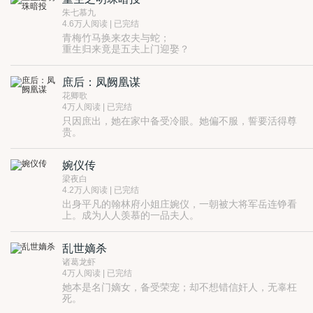
宠成了萌妹子。
朱七慕九
没手段、没计谋，只好墙角生蘑菇。
4.6万人阅读 | 已完结
四爷势力宠溺，让她越变越萌，四爷越宠越上心。
青梅竹马换来农夫与蛇；
平淡宠溺的生活从此开始.......
重生归来竟是五夫上门迎娶？
傻白甜黑化重生，且看娇弱小白花如何逆杀！！！
庶后：凤阙凰谋
花卿歌
4万人阅读 | 已完结
只因庶出，她在家中备受冷眼。她偏不服，誓要活得尊
贵。
普天之下最尊贵的女子，自然是皇后。
身陷火海，才知一切不过是长姐布的局。
婉仪传
涅槃重生，脸上丑陋的疤痕点燃了她反抗之心。
他尽心守护，她步步为营。那个改她命格的男人，究竟
梁夜白
是她的良人还是仇人？
4.2万人阅读 | 已完结
带着恨意一路走来，烽火连天遍地狼藉，她足踏鲜血，
出身平凡的翰林府小姐庄婉仪，一朝被大将军岳连铮看
铺就一条通向凤阙的路……
上。成为人人羡慕的一品夫人。
谁料新婚之夜他远赴战场，随后战死沙场。
庄婉仪被暗恋岳连铮的四弟媳各种欺压，最后毒杀为岳
乱世嫡杀
连铮陪葬。
死而复生的庄婉仪，下定决心不再任人欺凌。
诸葛龙虾
笼络，出身尊贵的嫂嫂。
4万人阅读 | 已完结
打脸，放肆恶毒的弟媳。
她本是名门嫡女，备受荣宠；却不想错信奸人，无辜枉
与神秘的庶子结为盟友。
死。
勇夺管家大权之后，庄婉仪弃若敝履，振臂一呼——
带着满腔恨意，再次睁眼，她不再是蒙尘的明珠，而是