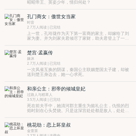
昭昭帝王、英姿少年，情归何处？
后宫之中的每一个女子，入宫之处都拥有一份天真稚拙
的盼望，可是这沉重的紫禁城之下，到底剩下些什么？
孔门商女：傲世女当家
是血色的伤害？是氤氲着泪意的痛楚？还是愿得一心人
白首不相离的相伴百年？
时音
当他说出“若是没有朕，你只怕是要受人欺辱，所以朕要
2.7万人阅读 | 已完结
努力的活得比你更长久”之时，此心已是沦陷。
上一世，孔玲珑作为天下第一富商的家主，却嫁给了刘
家为妻。并为刘家夫君倾尽了家财，助夫君登上了一品
高位，然而，当夫君刘邵位极人臣之后，她却惨被休
重生回来，孔玲珑第一件事就是退掉了和刘家的一纸婚
弃，花光了家财的她，潦倒街头，直至饿死。
约，彻底划清界限。孔玲珑决定将孔家的商铺继续发
楚宫·孟嬴传
扬，这一次，她不仅要守住孔家的财富，还要让孔家成
《布衣公主》
为制霸天下的存在。
http://product.dangdang.com/25220913.html
姝沐
《布衣公主》（终结篇）
2.7万人阅读 | 已完结
http://product.dangdang.com/25220914.html#ddclick_re
一次凤雀互换的阴谋，秦国公主联姻楚国太子建，却被
送到楚王身边去，她一心求死。
若不是当时月夜泛舟，他与她遥遥一曲琴箫合奏，可能
便在这楚宫中香消玉殒，也不会有落花如雨之夜的相
和亲公主：邪帝的倾城皇妃
逢，他对她说：活下去。
城破之时，她只道：我从没想过终有一日，你会因我成
仇，一夜白了头。
过路人与稻草人
泱泱楚宫，是她成就了伍子胥的千古传奇，也成就了她
3.5万人阅读 | 已完结
一生孽乱、独步宫廷。
死在前夫手中，她清河郡主重生为懿礼公主，仇恨的烈
【书友①群】：133051420，【书友②群】：50341488
焰时刻在心头焚烧。只是这深宫处处都是敌人，处处都
是阴谋陷阱，一个即将和亲的公主如何扳倒后宫中的豺
狼虎豹？且看她如何一步步攀登至顶峰。
桃花劫：恋上坏皇叔
金萱茶
2.2万人阅读 | 连载中