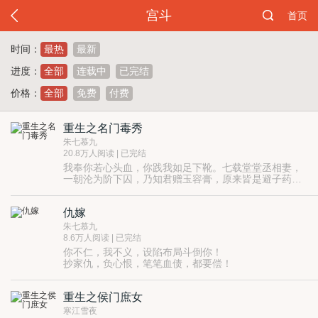
宫斗
首页
时间：
最热
最新
进度：
全部
连载中
已完结
价格：
全部
免费
付费
重生之名门毒秀
朱七慕九
20.8万人阅读 | 已完结
我奉你若心头血，你践我如足下靴。七载堂堂丞相妻，
一朝沦为阶下囚，乃知君赠玉容膏，原来皆是避子药，
剐我皮肉剜我骨，新人猖狂旧人哭。来世只愿为刀俎，
杀尽天下负我狗！
仇嫁
朱七慕九
8.6万人阅读 | 已完结
你不仁，我不义，设陷布局斗倒你！
抄家仇，负心恨，笔笔血债，都要偿！
红嫁衣，血双囍，亡妻归来，势必血债血偿！
重生之侯门庶女
寒江雪夜