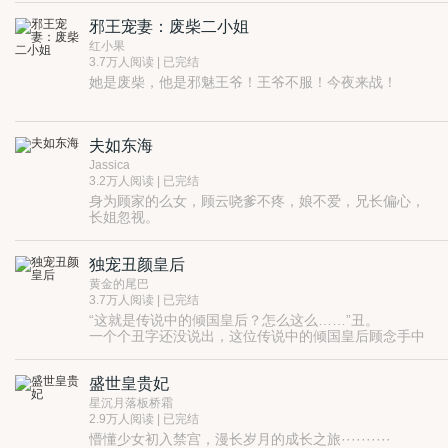
本小姐要改嫁！
涅槃的凤凰！
邪王宠妻：废柴二小姐
祖母贪慕权势，父亲自私自利，姨娘心狠手辣，庶妹心
机深沉……
红小果
她只笑问一句：那又如何？
3.7万人阅读 | 已完结
摒弃了前世性格中的高傲与疏离，她手段凌厉，
她是废柴，他是邪魅王爷！王爷不服！今夜来战！
周旋于内宅之间，辗转于朝堂之上！
且看重生嫡女，如何笑倾天下！
夫如东海
Jassica
3.2万人阅读 | 已完结
身为顾家的么女，顾云哓爹不疼，娘不爱，兄长偏心，
长姐忽视。
她以为日子就这么平平凡凡的过去，会被爹爹配给一个
普通的人家，相夫教子，毫无波澜地度过此生。
独宠丑颜皇后
谁知道萧太傅一句戏言，顾云哓被他的海东青选中，成
为了太傅夫人。
黄金的尾巴
这可捅了马蜂窝，谁不知道萧太傅是顾云哓长姐的心上
3.7万人阅读 | 已完结
人？
“这就是传说中的倾国皇后？怎么这么……”丑。
顾云哓从来不争，那是觉得没必要。但是欺负到她头上
一个个丑字还没说出，这位传说中的倾国皇后顾念手中
来，要抢自己的男人，害自己的性命，就绝不会有半点
的匕首，就抵住了他的咽喉。
退缩和妥协！
然后，他眼睁睁的看着这位倾国皇后跨坐在自己身上，
盛世皇贵妃
神色冷漠却面色绯红地说道：“闭嘴，别说话，自己
动……”
星沉月落板桥霜
2.9万人阅读 | 已完结
懵懂少女初入禁宫，漫长岁月的成长之旅··········