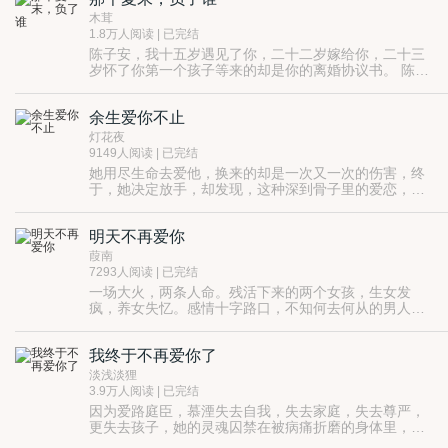
木茸
1.8万人阅读 | 已完结
陈子安，我十五岁遇见了你，二十二岁嫁给你，二十三
岁怀了你第一个孩子等来的却是你的离婚协议书。 陈子
安，谢谢你来过我的青春，谢谢你践踏着我的年华让我
成长。 陈子安，我对你还有一个秘密，但是这个秘密你
余生爱你不止
永远也不会知道。
灯花夜
9149人阅读 | 已完结
她用尽生命去爱他，换来的却是一次又一次的伤害，终
于，她决定放手，却发现，这种深到骨子里的爱恋，要
么继续爱，要么死。
明天不再爱你
葭南
7293人阅读 | 已完结
一场大火，两条人命。残活下来的两个女孩，生女发
疯，养女失忆。感情十字路口，不知何去何从的男人，
却在火里挖出一段阴暗的真相。那个十六岁血色的夏天
里藏着的一切给悲剧拉开了帷幕……
我终于不再爱你了
淡浅淡狸
3.9万人阅读 | 已完结
因为爱路庭臣，慕湮失去自我，失去家庭，失去尊严，
更失去孩子，她的灵魂囚禁在被病痛折磨的身体里，当
她站在豪华的邮轮下，往下坠落的一瞬，她告诉路庭臣