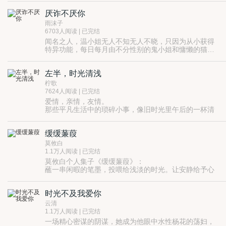
说：“我终于不再爱你了！”
厌诈不厌你
雨沫子
6703人阅读 | 已完结
闻名之人，温小姐无人不知无人不晓，只因为从小获得
特异功能，每日每月由不分性别的鬼小姐和慵懒的猫先
生陪伴在身，而终于有一天，苏先生成了猫的铲屎官和
鬼的取暖机器
左半，时光清浅
柠歌
7624人阅读 | 已完结
爱情，亲情，友情。
那些平凡生活中的琐碎小事，像旧时光里午后的一杯清
茶。
清辄浅尝，回味余香······
缓缓蒹葭
莫攸白
1.1万人阅读 | 已完结
莫攸白个人集子《缓缓蒹葭》：
蘸一串闲暇的笔墨，投喂给浅淡的时光。让安静给予心
灵深处最虔诚的仰望。
新浪微博@莫攸白
时光不及我爱你
读者群：
566531231
云清
1.1万人阅读 | 已完结
一场精心密谋的阴谋，她成为他眼中水性杨花的荡妇，