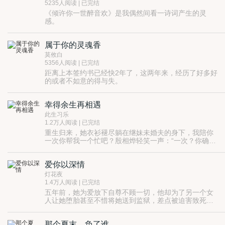
逢场作戏……
5235人阅读 | 已完结
《倾许你一世醉音欢》是我偶然间看一诗词产生的灵
感。
这一世，许你一场醉音欢，看海海人世的浮沉，共饮一
晌贪欢。
属于你的灵魂香
本书写的是短篇故事合集，比较零碎，觉得好看请收藏
你的书架，别催更哦~
莫攸白
5356人阅读 | 已完结
距离上本签约书已经快2年了，这两年来，经历了好多好
的或者不如意的得与失。
不管是蕙质兰心的，还是工于心计的，他们的故事有的
是属于青春的。
幸得余生再相遇
年少时期的我们，有着希冀红透的杏子，有着苍茫无垠
的星空，有着属于我们自己的星星。
此生习乐
但也有属于青年时期的我们，那时我们经历过世事的无
1.2万人阅读 | 已完结
常，经历过绝望伤心，经历过开心快乐。
重生归来，她衣衫褪尽躺在继妹未婚夫的身下，我陪你
经历过有盔甲和蔷薇香的早晨，经历过无助却依旧有着
一次你帮我一个忙吧？殷相烨轻笑一声：“一次？你确
信念的黑夜。
定？我打赌我们会有很多次。” 一路缠斗自私的父亲，
经历过梦想不再嘹亮，经历过大梦一场的彷徨失措。
前世的丈夫，蠢呆的继妹，司徒佳人觉得怎么那么累
站起来，对，这就是从骨子里透出的倔强与不屈不挠。
爱你以深情
呢？“殷相烨，你当我的依靠好不好？”“当然可以，不过
无常人事，属于你的灵魂香是什么呢？
期限是一辈子，你要准备好，而且我这边都不是省油的
灯花夜
读者群：566531231
灯啊，你有信心吗？”殷相烨严肃的问。额，我可以收回
1.4万人阅读 | 已完结
吗？
五年前，她为爱放下自尊不顾一切，他却为了另一个女
人让她堕胎甚至不惜将她送到监狱，差点被迫害致死。
五年后，她摇身一变，昔日的痴情小白兔变身高冷编剧
暮清歌，当一切血淋淋的真相揭开，他才知何为爱，陆
那个夏末，负了谁
安然，因为你，我开始有了心动的感觉。