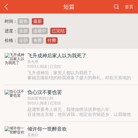
短篇
首页
时间：
最热
最新
进度：
全部
连载中
已完结
价格：
全部
免费
付费
飞升成神后家人以为我死了
鱼丸呀
5093人阅读 | 已完结
飞升成神后，家里人都以为我死了。
爹娘悲痛欲绝的给我准备了盛大的葬礼，却欢天喜地的
在葬礼上宣布了妹妹与未婚夫的喜讯。
而妹妹杀我灵兽，辱我清誉，却在爹娘的包庇下置身之
负心汉不要也罢
外。
于是我冷笑一声，在妹妹大婚那日。
自由富有的小刘
将准备孝敬父母和妹妹的极品丹药喂给了路边的野狗。
5010人阅读 | 已完结
机缘巧合下，那只野狗飞升成了神。
赵晟誓要考上状元，我便做绣活供养他八年。
然后，他们都疯了。
目送他去京都，他告诉我，他定会衣锦还乡，让我做他
的状元夫人。
但一年后，伴随着他中状元喜讯传来的同时，还有他和
倾许你一世醉音欢
公主的风流佳话。
我对他死心，却没想到赵晟找到我，说他与公主不过是
莫攸白