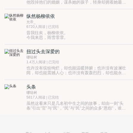
他毁掉他们的婚姻，谋杀她的孩子，转身却拥着她最痛
恨的女人走进教堂……那一刻，她才幡然醒悟。原来恨
他，也会成为一种习惯，无计可消，唯有……
纵然杨柳依依
允帝_
6720人阅读 | 已完结
昔我往矣，杨柳依依。
今我来思，雨雪霏霏。
纵然杨柳依依，我不负你。
纵然雨雪霏霏，眉眼依旧如画。
扭过头去深爱的
唯愿去采颉江南芬红初吐的荷花，
和如诗画般的小桥流水。
哪哒树
愿我的故事，能温暖你。
1.4万人阅读 | 已完结
也许没有缤纷绚烂，却也能温暖肺腑；也许没有波澜壮
阔，却也能震撼人心；也许没有轰轰烈烈，却也能永久
流传……
是美丽向上的生命，是正直温良的人生，是成为他人祝
福的你；是爱。
头条
本书中的每一个故事，甚至每一句话、一个动作与心情
都是真实发生存在过的，尽管它们已逝去，但爱依然活
哪哒树
着，且要存到永远。
始终相信，不论经历怎样的人生，你都是那个一直被爱
5817人阅读 | 已完结
的人，且你也能够勇敢去爱。
虽然这看来只是几名初中生之间的故事，却由一则“头
经历了很多，却也似乎过着没有什么惊奇的人生。
条”引出“官”与“民”，“民”与“民”之间的众多“恩怨”，谁将
我想让自己的人生丰富，可是怎样的人生才算丰富？吃
在最后胜出，成为赢家？
其实无所谓“官”、或“民”，剥去外衣看，都是一样样儿
过很多美食？去过很多美景？遇过很多名人？
人，需要被爱的人。
……却都不是。
这到底将是怎样的故事？
是转离使自己败坏的事；是去包容与原谅伤害自己的
不到最后一刻，谁都无法知晓。
人；是去扶助软弱无助的人；是去给出更多爱。
如果人生能如人所愿，生命能如人所想，该多好。假如