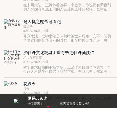
在中州大陆一直流传着这样一个故事，传说拥有天音剑
的人和拥有凤凰玉玦的人会受到上神的祝福，会幸福的
生活在一起。可是在紫竹宫却有着这样的一个传统，转
如今一个紫竹宫的转世圣女，却拥有了一把天音剑，面
世圣女必将会与紫玉萧的主人成就一段旷世情缘。
对凤凰玦的拥有者和紫玉萧的主人，一个专情的圣女她
窥天机之魔帝追着跑
又将会面临怎样的抉择？
狐娘子
5262人阅读 | 连载中
修真之法，成神之法是从何时被世人所知，几万年前的
华夏古国便是修真者的时代，那个时候灵气充足，可谓
是修身时代最为繁华的时候，但是好景不长，由于灵气
到现在几万年后华夏国，人们崇尚科学，没有人会相信
的枯竭修真者越来越少，修真时代就慢慢没落了，只剩
那种虚无缥缈的东西，直到迎来末世，灵气再次充满大
汉牡丹文化精典旷世奇书之牡丹仙侠传
少数修真者靠世代相传才保留下一两本修真功法，。
地的每一处，修真时代将再次崛起。
明月她以为她是世界上一个无关紧要的普通人，直到发
现自己能窥探天机，而且资质更是绝无仅有的混沌元
柏乡作家贾彦
根，只是品读修法，修为便能上一阶，怀着可以改变时
5168人阅读 | 连载中
代的能力，她只是想保护自己的家人和朋友……但是身
对于更大自由的不断争取，正是作为自由个体的每一个
怀天机一切显得不那么简单。
生命之所以生生自强不息的本根。有且只有，依靠着坚
定的信念与坚强的意志，坚定不移、坚持不懈下去，才
牡丹仙侠凭着自己的坚强的意志与坚持不懈的努力，一
不断得争取到自由！
次又一次突破自己的自由极限，自由跃迁，终于挣脱枷
花妖令
锁，解封自己，重返天界。
牡丹仙侠，从何而来，又向何处去？就让你的自由思绪
随着牡丹仙侠的神怪奇异录随流而动吧……
祝余
5207人阅读 | 连载中
远古诸神绝地天通，六界灵气断绝，神、人、妖三族纠
网易云阅读
缠不休。
零距离！
每天都有阅点领，免费就能看好书
半人半妖的花晓月成为玄门弃子，注定夭折的她却逆天
改命打通仙路，从弃子变成决定六界命运的关键一子。
岁骨生欢之听凤吟
凡人求仙问道，妖族贪恋长生，神魔以人妖为棋子，争