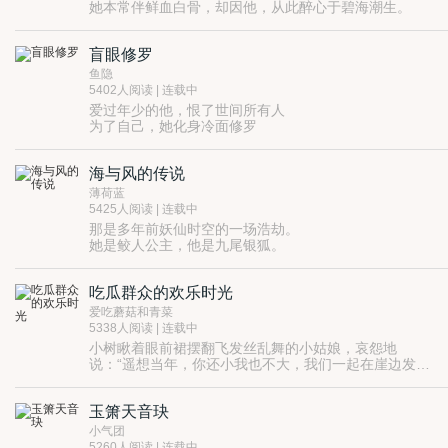
她本常伴鲜血白骨，却因他，从此醉心于碧海潮生。
神族最强女战神VS绝美情幻之灵小鲛仙
流转千年，他们终于二人一海，两心如一，长伴于彼此
盲眼修罗
身旁。
愿君安，共赏庭前雪，共渡苦情海，共赴人间宴。」
鱼隐
5402人阅读 | 连载中
爱过年少的他，恨了世间所有人
为了自己，她化身冷面修罗
在黑暗中寻寻觅觅，曾问老天何处是归处
而利剑淌冷血，踏一条永不回头之路
海与风的传说
直至某天，出现了一个人
薄荷蓝
5425人阅读 | 连载中
那是多年前妖仙时空的一场浩劫。
她是鲛人公主，他是九尾银狐。
鲛人控水，九尾狐控风。水守护海洋，吞没陆地。风守
护陆地，动荡海洋。
吃瓜群众的欢乐时光
气候变暖，海平面上升。
妖仙的纷争，海洋与大陆的领地，人类导致的气候恶化
爱吃蘑菇和青菜
与地球的命运。
5338人阅读 | 连载中
他与她，该做何选择？
小树瞅着眼前裙摆翻飞发丝乱舞的小姑娘，哀怨地
说：“遥想当年，你还小我也不大，我们一起在崖边发呆
看云，披星望月，还就着两脚怪的八卦吃瓜......”
话没说完就被小姑娘跳起来打头，“快走啦笨蛋，一会儿
看不到花灯啦！”小姑娘跺着脚嫌弃地说道，眼睛里盛满
玉箫天音玦
了欢喜。小树赶着攥住小姑娘的袖子，一边跟着走一边
这是一个温暖的故事，听我慢慢讲给大家听哦~
纠结要不要攥住袖子的小手。
小气团
5260人阅读 | 连载中