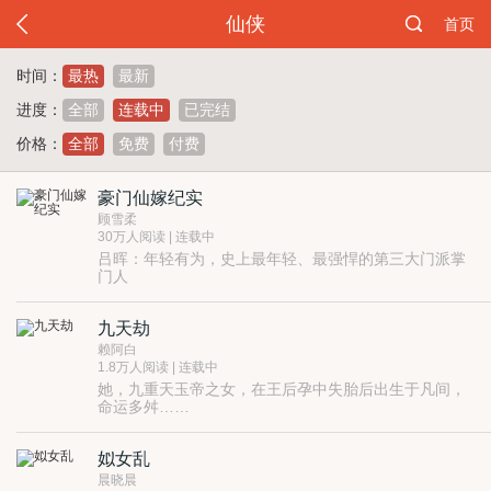
仙侠
首页
时间：
最热
最新
进度：
全部
连载中
已完结
价格：
全部
免费
付费
豪门仙嫁纪实
顾雪柔
30万人阅读 | 连载中
吕晖：年轻有为，史上最年轻、最强悍的第三大门派掌
门人
许清云：美丽善良，多才多艺的小门派大师姐
本来两个不会有所交集的人，却凑到了一处做成了双修
九天劫
道侣。最初的相处真是一点都不融洽，吕掌门那是傲娇
毒舌外加喜怒无常孩子气，就算脸帅、个高、身材好也
不过夫妻嘛，双修、双修、双修、双修……修道嘛，打
赖阿白
实在勾不起许师姐的性趣！
怪降魔、打怪降魔、打怪降魔……感情那是在日常的点
1.8万人阅读 | 连载中
点滴滴中生根发芽开花结果的，豪门双修纪实进行中！
她，九重天玉帝之女，在王后孕中失胎后出生于凡间，
命运多舛……
他，阳神之主，是天地间唯一的神主、天地的守护者，
受佛之托前去凡间接引一名女子，带入忘川岛教养，可
姒女乱
她顽劣不堪、刁钻古怪，实难调教，屡屡令他方寸大
那些爱与恨，一经离去，就再不肯归。
乱。
晨晓晨