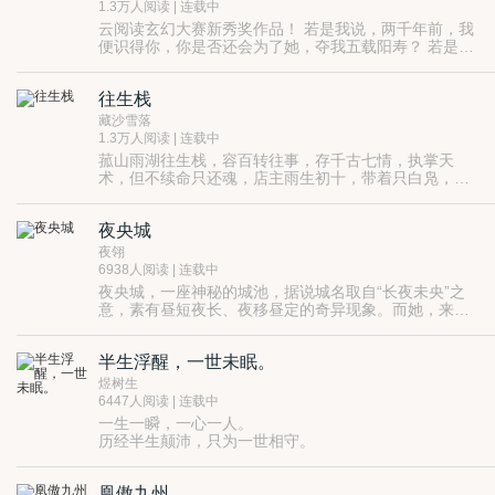
1.3万人阅读 | 连载中
云阅读玄幻大赛新秀奖作品！ 若是我说，两千年前，我
便识得你，你是否还会为了她，夺我五载阳寿？ 若是我
说，一千年前，我便钟情你，你是否还会为了她，负我
三世痴心？ 会稽山初见，不过一眼回眸。 你手执昆吾，
往生栈
挥剑如雨，斩断砭石，碎我鲛鳞，堕我红尘…… 镐京再
见，不过一靥轻笑。 你手掌虎符，点石成兵，狼烟烽
藏沙雪落
火，累我青史遗恨…… 爱你千年，累我百世…… “褒藏
1.3万人阅读 | 连载中
祸心，万劫不复，世世生女，代代为祸。” 千年血咒祭
菰山雨湖往生栈，容百转往事，存千古七情，执掌天
我千年痴狂。 一剑一生缘，一生一世泪，一世一劫灭，
术，但不续命只还魂，店主雨生初十，带着只白凫，接
尽管生生情踪灭，我只盼，哪怕是一世，哪怕是一笑，
任往生栈已经有近逾千年了。
哪怕是一眼，你我不再擦肩在宿命殊途里，错过在滚滚
轮回中。
夜央城
夜翎
6938人阅读 | 连载中
夜央城，一座神秘的城池，据说城名取自“长夜未央”之
意，素有昼短夜长、夜移昼定的奇异现象。而她，来自
城外之地，醒来时身处于一顶红轿中，记忆全无却是在
夜央城是一座桃花源，而她穷极一生不过想要一场美
嫁给王爵大人的路上，而途中却来人通知王爵大人病
梦。
半生浮醒，一世未眠。
逝......
煜树生
6447人阅读 | 连载中
一生一瞬，一心一人。
历经半生颠沛，只为一世相守。
瀚海火螭的复苏威胁着世间的一切，
她是命定之中解救苍生的希望，
凰傲九州
而他却是火螭复苏的关键。