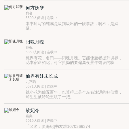
却是注定一切因果的命符……你说遗忘是你赠我最好的
何方妖孽
护身符，我说宁可粉身碎骨，只要你记起！只要你记
莫要忘了，你曾许过我一道归去，寻一方山水，置一片
得，只要你呼喊我的名字，哪怕只有此刻，哪怕此刻过
茅屋，屋前种满梨树，屋后悠悠筱竹，年年岁岁候来竹
俞者
后便是消散，便是寂灭！唯要将这最灿烂的一瞬，在你
翠，守住花开。便是终有梨花玉雨落满地，也莫要再分
5599人阅读 | 连载中
心上化作永恒……
离……
本书所写的纯属是吸猫吸出的一段事故，啊不，是姻
缘。
阳魂月魄
花椀
5850人阅读 | 连载中
魔界有花，名曰——阳魂月魄。它能使魔者提升境界，
花本宿命如此，可它执拗的要偏离夜景年铺设的轨
道......
如果从没有追求过，没有执着过，那么活着就是没有意
义的。
仙界有娃未长成
如果从没有爱过，那么人生就是不完整的。
如果从没有被关心过，那么人生就是可悲的。
九宫猫
5671人阅读 | 连载中
钱小花为仙五百年，也算得上是个左右逢源的好仙童，
却生生被转轮王坑了一把。
什么？让她去找她师父？她师父明明是跟师娘夜夜笙箫
去了，她去不合适吧。
鲛妃令
什么？找师父还要投胎？哎，转轮前辈您轻点，这样下
去会早产的……
嘉奂
6019人阅读 | 连载中
「又名：灵海纪|书友群1070366374