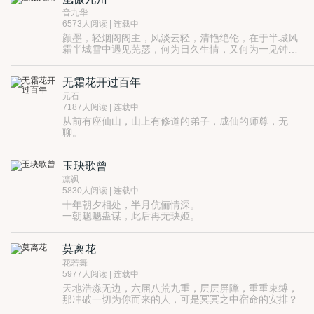
命运似乎故意为之，
音九华
相遇，相知，相爱，本是世间爱情的轨迹，以为遇见
6573人阅读 | 连载中
你，会有不同。
颜墨，轻烟阁阁主，风淡云轻，清艳绝伦，在于半城风
可在这暗潮涌动的世界之中，爱恨情仇，生离死别往往
霜半城雪中遇见芜瑟，何为日久生情，又何为一见钟
多过你侬我侬……
情，她全然不明白，于茫茫然然中，她陪伴着他，而他
她总是想对他好，而他对她更好的同时总想欺负的她无
亦陪伴着她
路可逃。
无霜花开过百年
芜瑟，一曲琴音奏尽天下繁华，但却依旧抵不过心
中那片遗失的痛！他苦苦地探寻着那莫名的遗失之痛，
元石
归之于他对她极致的爱里总是掺杂着一丝极致的恨。她
命运使然，殊不知，他们历尽劫难，之子于归之
7187人阅读 | 连载中
是他的心伤，亦是他心痛的救赎！
时，等待他们的确是前生的纠葛与深深的罪孽...
从前有座仙山，山上有修道的弟子，成仙的师尊，无
弦起处，踏遍九州寒芜；一曲琴音阑珊，便是长情
聊。
争命数！
山下是红尘俗世，是看不尽的人生百态，有趣。
歌婉转，梦里韶华几度；与卿痴许长安，浮生续三
后来，我在人间混混沌沌三百年，又口是心非三百年，
世缱绻！
玉玦歌曾
却还是忘不了在圻垠山上的十几年。
...
再后来，我回来了，不知道等了过久。
凛飒
只愿之子于归，再无离散！
5830人阅读 | 连载中
十年朝夕相处，半月伉俪情深。
一朝魍魉蛊谋，此后再无玦姬。
昔日恩情再遇，朝思怒变血仇。
莫离花
花若舞
5977人阅读 | 连载中
天地浩淼无边，六届八荒九重，层层屏障，重重束缚，
那冲破一切为你而来的人，可是冥冥之中宿命的安排？
只叹君心系苍生，胸怀天下，刻在骨血魂魄里的使命，