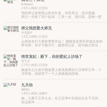
Kuffskein
2.6万人阅读 | 已完结
我的师父是青阳山执剑长老，生性高洁，清冷孤傲。
师父一共收了四个徒弟，三男一女。我行四，是唯一那
个女。
我上面有三个师兄。
师父我想娶大师兄
大师兄温柔体贴。
二师兄冷静沉稳。
羊毛团子
三师兄活泼幽默。
1.8万人阅读 | 已完结
他们全部暗恋我师父。
云阅读玄幻大赛新秀奖作品！ 颜晓棠是将军府逃出来的
野马驹，有才可貌不行，她觉得正好，因为她大师兄正
好有貌，才的话……听说以前很牛掰，现在就只会吐吐
血，白白嘴唇，数铜板都没她利索。师父容貌逆天凡人
绝世宠妃：殿下，你的爱妃上沙场了
可配不上，她就一门心思地瞅着大师兄，至少这个努把
力，还是能娶到手的……吧？ 蹁跹君子，糙女好逑，女
安子太
才男貌顺天顺地顺民心。 为了娶大师兄，颜晓棠豁出去
1.7万人阅读 | 已完结
了——刚拜师就被追杀，她来想招躲；师门穷，她去挣
狐族长公主奋不顾身爱上俊美骁勇的大汉将军王爷，十
钱；师父想重振，她管招兵买马。 把师父当岳父那么供
月怀胎，却诞育下一个人身狐脸的怪物。
着，颜晓棠估计是天下独一份，为此骄傲得不行。 等一
怪物遂被爹娘弃绝，隐秘幽禁。
切水到渠成，大师兄还是又冰又扎的怎么破？ 颜晓棠：
深夜来临，陡起滔天火海。
哼哼……到时候还由得你~
九天劫
利箭飞矢层层重兵，这个名为祸国妖孽，却无丝毫法力
的半人半妖怪物，只能选择坐以待毙……
赖阿白
简渊，我愿意为你，看尘世烟霞，也愿意为你，沙场征
1.8万人阅读 | 连载中
战，金戈铁马！
她，九重天玉帝之女，在王后孕中失胎后出生于凡间，
阿雪，我愿意为你，择一城而居，也愿意为你，步步为
命运多舛……
营，逐鹿天下！
他，阳神之主，是天地间唯一的神主、天地的守护者，