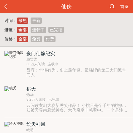
仙侠
首页
时间：
最热
最新
进度：
全部
连载中
已完结
价格：
全部
免费
付费
豪门仙嫁纪实
顾雪柔
30万人阅读 | 连载中
吕晖：年轻有为，史上最年轻、最强悍的第三大门派掌
门人
许清云：美丽善良，多才多艺的小门派大师姐
本来两个不会有所交集的人，却凑到了一处做成了双修
桃夭
道侣。最初的相处真是一点都不融洽，吕掌门那是傲娇
毒舌外加喜怒无常孩子气，就算脸帅、个高、身材好也
不过夫妻嘛，双修、双修、双修、双修……修道嘛，打
烁华
实在勾不起许师姐的性趣！
怪降魔、打怪降魔、打怪降魔……感情那是在日常的点
8.2万人阅读 | 已完结
点滴滴中生根发芽开花结果的，豪门双修纪实进行中！
云阅读玄幻大赛新秀奖作品！ 小桃只是个千年的桃妖，
却被天界南君武神炎、六代魔皇非芜看中。 一个是注视
了千年的男人，一个是邪魅俊美的魔君，小桃到底应该
情归何处？ 有一种情，可轻于鸿毛，可重于泰山。可为
绘天神凰
她卸下职责，可为他眷恋凡尘。
峨嵋