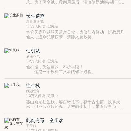
我千年痴狂。 一剑一生缘，一生一世泪，一世一劫灭，
杀。为了保全她，母亲用最后一滴血使得她穿越到了一
尽管生生情踪灭，我只盼，哪怕是一世，哪怕是一笑，
个异时空，并且使得她脸上有块红印，成为丑女。绝世
她是一个现世的妖狐，被母亲送到了古代。
哪怕是一眼，你我不再擦肩在宿命殊途里，错过在滚滚
的容颜，只有在得到心爱的人的一滴泪才能恢复，并且
而他，是让人胆战心惊的黑阎罗，
轮回中。
长生荼蘼
交合后成为真正的人。
她，只为找寻那个愿意给自己一滴泪的男子，好可以回
到现代。
海青拿天鹅
而他，从一开始对她恶语相向，发现这个女人竟然不怕
1.7万人阅读 | 已完结
自己，从此便想尽办法去接近。
掌管天庭刑狱的天道宫日常：为修仙者降劫，拆散思凡
从相遇的那一刻，缘分之轮早已经转动，早已经把他们
仙人，追杀犯禁妖孽，清除入魔败类。
绑在一起。从此，她为了他，愿意舍弃一切。从此，他
南海仙翁弟子半仙荼靡的日常：帮修仙者保命，帮思凡
除了她，啥都不要。
仙人私奔，帮无辜妖仙逃出生天，顺便赚钱买通神使，
仙机婊
上天庭偷窥传说中靓绝三界的神君元光……可惜身边有
白凛：不能渡，渡不了，告辞！
个罚下天道宫镇狱的暴躁灭世神二代白凛拖后腿。
荼蘼：施主留步，本人可代理渡劫，一千灵金一次，两
沧海不老
次八折，多买多得……
1.2万人阅读 | 已完结
八面玲珑财迷半仙vs玻璃心暴躁神二代
仙机婊，为达目的，不折手段！
天庭废柴人间强者女主vs天庭杀神人间萌宠男主
这是一个投机主义者的修行过程。
欢脱仙侠1V1
对于一个视男人为无物，一心只追求自由的女人而
言，只有强大到无所畏惧，强大到能随意翻了天，乱了
往生栈
地也能潇洒转身，这，才是真正的超越自我。
只是……
她怎么也没想到，她爱上的男人，会是一个穷凶极
藏沙雪落
恶，无恶不作的凶徒，这个男人一步一步设计，让她落
1.3万人阅读 | 连载中
入他的网，只等着她被蝉食。
菰山雨湖往生栈，容百转往事，存千古七情，执掌天
术，但不续命只还魂，店主雨生初十，带着只白凫，接
任往生栈已经有近逾千年了。
此肉有毒：空尘欢
雷雷猫
1.1万人阅读 | 已完结