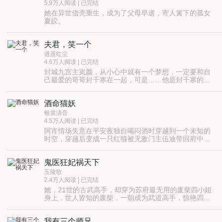
5.9万人阅读 | 已完结
她在异世借壳重生，成为了父母早逝，寄人篱下的孤女
夏皎。
凭着重生附带的强大金手指，她自觉绝对会成为诸天万
界空前绝后的成功人士！
夫君，笑一个
偏偏除了她的江爷爷，所有人都认为她弱爆了，就是个
当姬妾宠物的命！
逍遥红尘
岂有此理！她只是不爱走平常路罢了。
4.6万人阅读 | 已完结
当威风八面的修炼天才有什么意思？她要当修炼天才们
封城九宫主岚颜，从小心中就有一个梦想，一定要和自
的终结者！
己最爱的哥哥封千寒在一起，可是……他是封千寒的弟
【弱质不弱智，丽质亦励志，山寨成就梦想，吃药创造
弟。他还有一个梦想，把封千寒身边的凤逍赶走，可
一个是名震天下的少年城主，一个是只会吃喝的废柴笑
辉煌！】
是……凤逍是他的师傅。
话，还有一个狐狸般插在中间的碍眼家伙，岚颜真的能
酒命猫妖
追到他的哥哥吗？
更重要的是……他真的是他弟弟吗？
ps：以上最后一句话才是重点，仔细品，没看出门道
银裳清音
的，仔细看看文章标签。
4.5万人阅读 | 已完结
再PS：本文已在台湾上市，淘宝可代购。
阿宵情场失意在平安夜独自喝闷酒时穿越到一个未知的
时空，穿越后变成一只红猫被无敌门主伍迪带回府中治
疗，阿宵由于在酒缸中泡了个澡，当夜子时便幻化成美
丽的少女，被同睡一个房间的伍迪看到了神奇的一幕，
鬼医狂妃祸天下
伍迪竟对阿宵一见钟情，暗自决定一世守护阿宵，一场
搞笑而颠覆的情感大戏自此拉开帷幕，且看阿宵如何用
玉陵歌
玄功玩转未知的时空······
2.4万人阅读 | 已完结
她，21世的古武高手，却穿为苏府最无用的废柴四小姐
身上，世人皆知的废柴，一朝成为武道高手，惊艳四
方！
他，修炼千年的蛇尊，冷酷邪魅强势霸道，武道天赋更
是无与伦比，本以为拿一个小丫头身上的东西，只是手
我有三个师兄
到擒来，却不料遭到意外。
不愿意给吗？正好，那就连人带物一起收了！