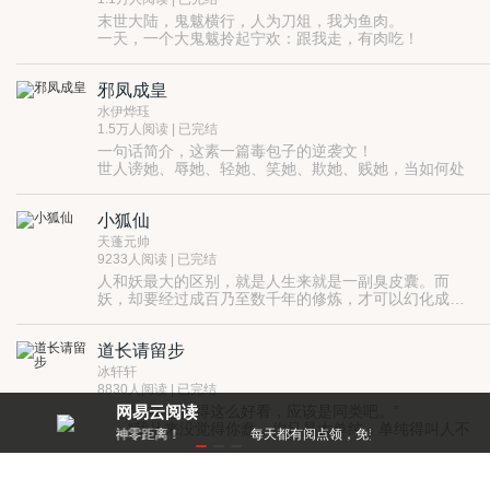
末世大陆，鬼魃横行，人为刀俎，我为鱼肉。
一天，一个大鬼魃拎起宁欢：跟我走，有肉吃！
她去了，大鬼魃却说：想吃肉，要先做“肉”！
于是她成了他的“肉人”。
邪凤成皇
喵喵的，原来是以“肉”换肉！
几天后，某欢跟对头跑了，大鬼魃逮回她，狂怒：你不
水伊烨珏
想吃肉了吗？
1.5万人阅读 | 已完结
宁欢吼：是不让你吃！老子有毒，你也吃？
一句话简介，这素一篇毒包子的逆袭文！
大鬼魃冷笑：本君百毒不侵，不信今晚就大战三百合。
世人谤她、辱她、轻她、笑她、欺她、贱她，当如何处
于是那夜，她变成了他的妻。
治乎？
从此，宁欢过上了日日吃肉的幸福日子……
暂且忍他、让他、避他、耐他、由他、敬他、不要理
……
小狐仙
他。待得功成，定弄死他！
前方高能预警：此“肉”有毒，生人回避，死鬼闪开！
天蓬元帅
半死不活的么……敢问阁下，您是欲生、还是欲死呢？
9233人阅读 | 已完结
人和妖最大的区别，就是人生来就是一副臭皮囊。而
妖，却要经过成百乃至数千年的修炼，才可以幻化成人
形。
但是，妖和人一样。有爱、有恨，会哭、会笑。既能用
爱心助人摆脱危机，也可以用仇恨毁灭一
道长请留步
切。。。。。。。。。。。。
冰轩轩
8830人阅读 | 已完结
“少年你长得这么好看，应该是同类吧。”
网易云阅读
“我从来没觉得你蠢，你只是大单纯，单纯得叫人不
零距离！
每天都有阅点领，免费就能看好书
忍心。
“你怎么也不出手，任他们欺凌？”。“我本来是准备
王爷，宠喵一世可好
出手的，谁让你出现得这么不及时！”