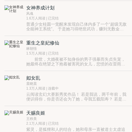
受佛之托前去凡间接引一名女子，带入忘川岛教养，可
女神养成计划
她顽劣不堪、刁钻古怪，实难调教，屡屡令他方寸大
那些爱与恨，一经离去，就再不肯归。
乱。
风魂
1.6万人阅读 | 已完结
普通少女桂圆一觉醒来发现自己体内多了一个“超级无敌
全能神王系统”。 于是她习得绝世武功，赚到无数金
钱，打败高帅富，迎娶白富美，走上人生巅峰？ 做梦
咧！ 这个坑爹的系统只是一个碎片，而跟它一样的碎
重生之皇妃修仙
片，这世上还不知道有多少，而最终能够成为神王的
人，只有一个！ 等着桂圆的，不但有修行和帅哥，更有
林朝愔
无尽的争夺与杀戳！
1.5万人阅读 | 已完结
前世，大婚夜被不知身份的男子强暴而失贞失宠，
她最终在绝望之下抱着被害死的女儿，悲愤的在雷雨中
含恨自尽。重生，追溯出她的真实身份，原来是凤凰神
转世。她本是翻手为云覆手为雨的仙，再入凡尘只为因
姒女乱
果轮回。怀着对女儿无尽的爱与追思，她再度回到云英
未嫁少女时。家世，美貌，才华，她样样都不缺，无意
晨晓晨
中更得到了天赐的琅嬛洞府空间。什么？想要重新得到
1.3万人阅读 | 连载中
女儿，那么她的...
云阅读玄幻大赛新秀奖作品！ 若是我说，两千年前，我
便识得你，你是否还会为了她，夺我五载阳寿？ 若是我
说，一千年前，我便钟情你，你是否还会为了她，负我
三世痴心？ 会稽山初见，不过一眼回眸。 你手执昆吾，
天赐良姬
挥剑如雨，斩断砭石，碎我鲛鳞，堕我红尘…… 镐京再
见，不过一靥轻笑。 你手掌虎符，点石成兵，狼烟烽
王秩美
火，累我青史遗恨…… 爱你千年，累我百世…… “褒藏
2.1万人阅读 | 已完结
祸心，万劫不复，世世生女，代代为祸。” 千年血咒祭
紫灵，是狐狸和人的结合，她和母亲一直被道士太虚追