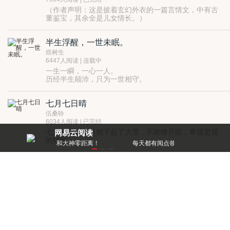
（作者声明：这是披着玄幻外衣的一篇言情文，中有古
董鉴宝，其余全是儿女情长。）
她十几年辛劳的付出，被丈夫一句“我们之间没感情
了！”就抹平了！
半生浮醒，一世未眠。
人老珠黄，她该何去何从？
一个“吸血鬼”吸了她一口血，等价交换，送她一个“鸡
煜树生
蛋”。
6447人阅读 | 连载中
这个“鸡蛋”补回了她的青春，她还拥有不老的容颜！还
一生一瞬，一心一人。
让她拥有识宝的异能。
历经半生颠沛，只为一世相守。
哈哈，从此成就了她坐拥宝物的一生！宝物，要多少有
瀚海火螭的复苏威胁着世间的一切，
多少！
她是命定之中解救苍生的希望，
只是，身边这个深情的男子，据说对她一见钟情，可信
七月七日晴
而他却是火螭复苏的关键。
么？她还能相信爱情？
命运似乎故意为之，
伍桑聆
相遇，相知，相爱，本是世间爱情的轨迹，以为遇见
6034人阅读 | 已完结
你，会有不同。
七月七日晴，忽然下起了大雪，不敢睁开眼，希望是我
网易云阅读
可在这暗潮涌动的世界之中，爱恨情仇，生离死别往往
的错觉；
零距离！
每天都有阅点领，免费就能看好书
多过你侬我侬……
七月七日晴，黑夜忽然变白天，我失去知觉，看着相爱
的极限……
狐生录
那天，我遇见了他，雪梅映红了他的脸，
一年后，他拥怀着我，他的脸还是红的，
九万青豆
只不过，这次染红他脸的，
6905人阅读 | 已完结
是我的血。
《周易·未济卦》：离上坎下，水火未济。
你说七月七日天晴，
——卦辞：“小狐汔济，濡其尾，无攸利”。
我说七月七日生情。
他是纨绔狐公子，她是腹黑猎狐人。
山南山北，一朝相遇，三世纠缠。
绝世宠妃：殿下，你的爱妃上沙场了
所有我做出的决定，我都记得。