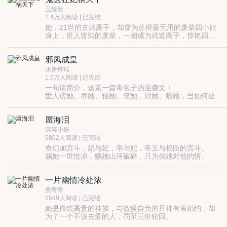
玉陵歌
2.4万人阅读 | 已完结
她，21世的古武高手，却穿为苏府最无用的废柴四小姐
身上，世人皆知的废柴，一朝成为武道高手，惊艳四
方！
他，修炼千年的蛇尊，冷酷邪魅强势霸道，武道天赋更
是无与伦比，本以为拿一个小丫头身上的东西，只是手
邪凤成皇
到擒来，却不料遭到意外。
不愿意给吗？正好，那就连人带物一起收了！
水伊烨珏
1.5万人阅读 | 已完结
一句话简介，这素一篇毒包子的逆袭文！
世人谤她、辱她、轻她、笑她、欺她、贱她，当如何处
治乎？
暂且忍他、让他、避他、耐他、由他、敬他、不要理
蜃海泪
他。待得功成，定弄死他！
清容小妖
5802人阅读 | 已完结
奇幻加宫斗，妃与妃，帝与妃，帝王与权臣的宫斗。
赐她一世怆凉，赐她山河破碎，只为信她对他的情。
以他和她的挚情，以他自己的生命，做一场豪赌，一场
救赎东海亿万苍生的豪赌。
一片幽情冷处浓
比较残忍虐心又热血的故事」
熊弯弯
5599人阅读 | 已完结
她是血统高贵的神族，与傲慢自负的月神有着婚约，却
为了一个不该去爱的人，罚至三世轮回。
失去了才会拥有，究竟谁是谁三生三世难逃的劫。