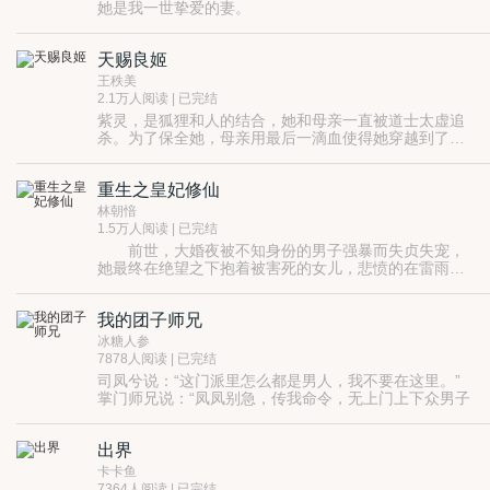
她是我一世挚爱的妻。
我会用一世的繁华宠她。
牵着她的手，直到时光的尽头。”
天赐良姬
“我心里的那个他，是三界一等一的大英雄。
他是天庭的冲霄神将，天下无敌，所向披靡。
王秩美
我是他的挚爱，他是我的最爱。
2.1万人阅读 | 已完结
无论妖魔将我囚禁在哪里，无论世人如何看我，我知道
紫灵，是狐狸和人的结合，她和母亲一直被道士太虚追
他一定会来救我。”
杀。为了保全她，母亲用最后一滴血使得她穿越到了一
他被贬下凡，
个异时空，并且使得她脸上有块红印，成为丑女。绝世
她是一个现世的妖狐，被母亲送到了古代。
她落尘为妖，
的容颜，只有在得到心爱的人的一滴泪才能恢复，并且
而他，是让人胆战心惊的黑阎罗，
他们的相遇是场缠绵的风，
重生之皇妃修仙
交合后成为真正的人。
她，只为找寻那个愿意给自己一滴泪的男子，好可以回
悠悠然卷起世间几多红尘。
到现代。
林朝愔
而他，从一开始对她恶语相向，发现这个女人竟然不怕
1.5万人阅读 | 已完结
自己，从此便想尽办法去接近。
前世，大婚夜被不知身份的男子强暴而失贞失宠，
从相遇的那一刻，缘分之轮早已经转动，早已经把他们
她最终在绝望之下抱着被害死的女儿，悲愤的在雷雨中
绑在一起。从此，她为了他，愿意舍弃一切。从此，他
含恨自尽。重生，追溯出她的真实身份，原来是凤凰神
除了她，啥都不要。
转世。她本是翻手为云覆手为雨的仙，再入凡尘只为因
我的团子师兄
果轮回。怀着对女儿无尽的爱与追思，她再度回到云英
未嫁少女时。家世，美貌，才华，她样样都不缺，无意
冰糖人参
中更得到了天赐的琅嬛洞府空间。什么？想要重新得到
7878人阅读 | 已完结
女儿，那么她的...
司凤兮说：“这门派里怎么都是男人，我不要在这里。”
掌门师兄说：“凤凤别急，传我命令，无上门上下众男子
一律穿女装，这样就......不可怕了吧。”
世人不解，问：“无上门掌门怎么会变成嫩嫩的团子？”
出界
司凤兮叉腰：“因为……掌门师兄一切都是为了我
啊……”
卡卡鱼
7364人阅读 | 已完结