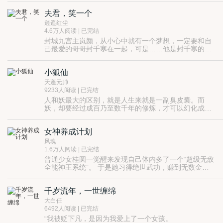
醉笑陪君三千场，不诉离殇。生命中出现过的那些人，
夫君，笑一个
没有选择。
她与他们、她们、演绎一场刻骨铭心的宿命纠葛……
逍遥红尘
4.6万人阅读 | 已完结
封城九宫主岚颜，从小心中就有一个梦想，一定要和自
己最爱的哥哥封千寒在一起，可是……他是封千寒的弟
弟。他还有一个梦想，把封千寒身边的凤逍赶走，可
一个是名震天下的少年城主，一个是只会吃喝的废柴笑
是……凤逍是他的师傅。
话，还有一个狐狸般插在中间的碍眼家伙，岚颜真的能
小狐仙
追到他的哥哥吗？
更重要的是……他真的是他弟弟吗？
ps：以上最后一句话才是重点，仔细品，没看出门道
天蓬元帅
的，仔细看看文章标签。
9233人阅读 | 已完结
再PS：本文已在台湾上市，淘宝可代购。
人和妖最大的区别，就是人生来就是一副臭皮囊。而
妖，却要经过成百乃至数千年的修炼，才可以幻化成人
形。
但是，妖和人一样。有爱、有恨，会哭、会笑。既能用
爱心助人摆脱危机，也可以用仇恨毁灭一
女神养成计划
切。。。。。。。。。。。。
风魂
1.6万人阅读 | 已完结
普通少女桂圆一觉醒来发现自己体内多了一个“超级无敌
全能神王系统”。 于是她习得绝世武功，赚到无数金
钱，打败高帅富，迎娶白富美，走上人生巅峰？ 做梦
咧！ 这个坑爹的系统只是一个碎片，而跟它一样的碎
千岁流年，一世缠绵
片，这世上还不知道有多少，而最终能够成为神王的
人，只有一个！ 等着桂圆的，不但有修行和帅哥，更有
大白任
无尽的争夺与杀戳！
6492人阅读 | 已完结
“我被贬下凡，是因为我爱上了一个女孩。