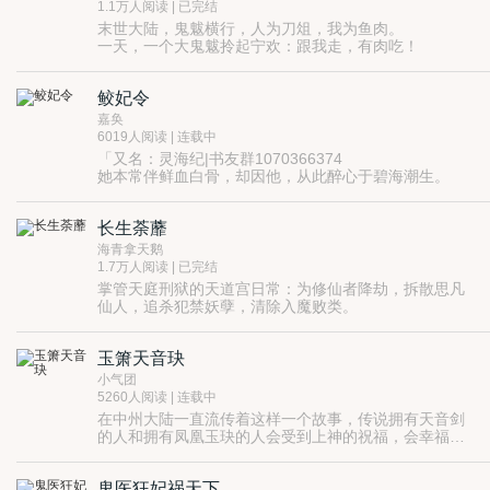
花晓月经历千难万险，最终修成正果，和挚爱之人相守
1.1万人阅读 | 已完结
偕老。
末世大陆，鬼魃横行，人为刀俎，我为鱼肉。
大女主一心搞事业，捉妖探险、宗门修炼、废柴逆袭，
一天，一个大鬼魃拎起宁欢：跟我走，有肉吃！
奋斗路上跟九天战神谈个初恋。
她去了，大鬼魃却说：想吃肉，要先做“肉”！
1v1 he
于是她成了他的“肉人”。
鲛妃令
喵喵的，原来是以“肉”换肉！
几天后，某欢跟对头跑了，大鬼魃逮回她，狂怒：你不
嘉奂
想吃肉了吗？
6019人阅读 | 连载中
宁欢吼：是不让你吃！老子有毒，你也吃？
「又名：灵海纪|书友群1070366374
大鬼魃冷笑：本君百毒不侵，不信今晚就大战三百合。
她本常伴鲜血白骨，却因他，从此醉心于碧海潮生。
于是那夜，她变成了他的妻。
神族最强女战神VS绝美情幻之灵小鲛仙
从此，宁欢过上了日日吃肉的幸福日子……
流转千年，他们终于二人一海，两心如一，长伴于彼此
……
长生荼蘼
身旁。
前方高能预警：此“肉”有毒，生人回避，死鬼闪开！
愿君安，共赏庭前雪，共渡苦情海，共赴人间宴。」
海青拿天鹅
半死不活的么……敢问阁下，您是欲生、还是欲死呢？
1.7万人阅读 | 已完结
掌管天庭刑狱的天道宫日常：为修仙者降劫，拆散思凡
仙人，追杀犯禁妖孽，清除入魔败类。
南海仙翁弟子半仙荼靡的日常：帮修仙者保命，帮思凡
仙人私奔，帮无辜妖仙逃出生天，顺便赚钱买通神使，
玉箫天音玦
上天庭偷窥传说中靓绝三界的神君元光……可惜身边有
白凛：不能渡，渡不了，告辞！
个罚下天道宫镇狱的暴躁灭世神二代白凛拖后腿。
荼蘼：施主留步，本人可代理渡劫，一千灵金一次，两
小气团
次八折，多买多得……
5260人阅读 | 连载中
八面玲珑财迷半仙vs玻璃心暴躁神二代
在中州大陆一直流传着这样一个故事，传说拥有天音剑
天庭废柴人间强者女主vs天庭杀神人间萌宠男主
的人和拥有凤凰玉玦的人会受到上神的祝福，会幸福的
欢脱仙侠1V1
生活在一起。可是在紫竹宫却有着这样的一个传统，转
如今一个紫竹宫的转世圣女，却拥有了一把天音剑，面
世圣女必将会与紫玉萧的主人成就一段旷世情缘。
对凤凰玦的拥有者和紫玉萧的主人，一个专情的圣女她
鬼医狂妃祸天下
又将会面临怎样的抉择？