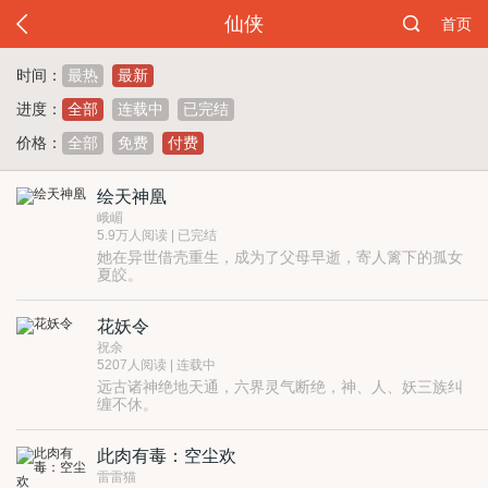
仙侠
首页
时间：
最热
最新
进度：
全部
连载中
已完结
价格：
全部
免费
付费
绘天神凰
峨嵋
5.9万人阅读 | 已完结
她在异世借壳重生，成为了父母早逝，寄人篱下的孤女
夏皎。
凭着重生附带的强大金手指，她自觉绝对会成为诸天万
界空前绝后的成功人士！
花妖令
偏偏除了她的江爷爷，所有人都认为她弱爆了，就是个
当姬妾宠物的命！
祝余
岂有此理！她只是不爱走平常路罢了。
5207人阅读 | 连载中
当威风八面的修炼天才有什么意思？她要当修炼天才们
远古诸神绝地天通，六界灵气断绝，神、人、妖三族纠
的终结者！
缠不休。
【弱质不弱智，丽质亦励志，山寨成就梦想，吃药创造
半人半妖的花晓月成为玄门弃子，注定夭折的她却逆天
辉煌！】
改命打通仙路，从弃子变成决定六界命运的关键一子。
此肉有毒：空尘欢
凡人求仙问道，妖族贪恋长生，神魔以人妖为棋子，争
夺天道权柄，上演纵横九天六界的爱恨情仇。
雷雷猫