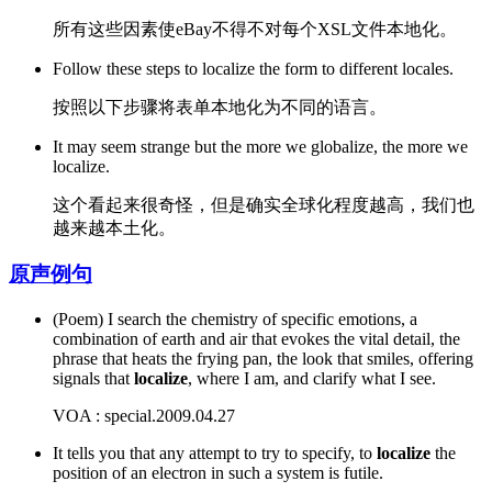
所有这些因素使eBay不得不对每个XSL文件本地化。
Follow these steps to localize the form to different locales.
按照以下步骤将表单本地化为不同的语言。
It may seem strange but the more we globalize, the more we
localize.
这个看起来很奇怪，但是确实全球化程度越高，我们也
越来越本土化。
原声例句
(Poem) I search the chemistry of specific emotions, a
combination of earth and air that evokes the vital detail, the
phrase that heats the frying pan, the look that smiles, offering
signals that
localize
, where I am, and clarify what I see.
VOA : special.2009.04.27
It tells you that any attempt to try to specify, to
localize
the
position of an electron in such a system is futile.