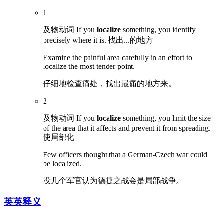
1
及物动词 If you
localize
something, you identify
precisely where it is. 找出...的地方
Examine the painful area carefully in an effort to
localize the most tender point.
仔细地检查痛处，找出最痛的地方来。
2
及物动词 If you
localize
something, you limit the size
of the area that it affects and prevent it from spreading.
使局部化
Few officers thought that a German-Czech war could
be localized.
没几个军官认为德捷之战会是局部战争。
英英释义