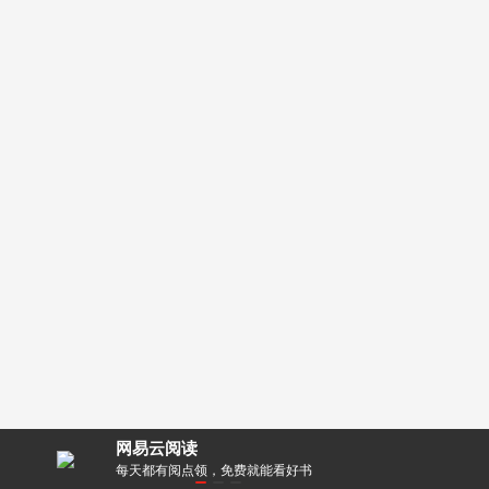
网易云阅读
零距离！
每天都有阅点领，免费就能看好书