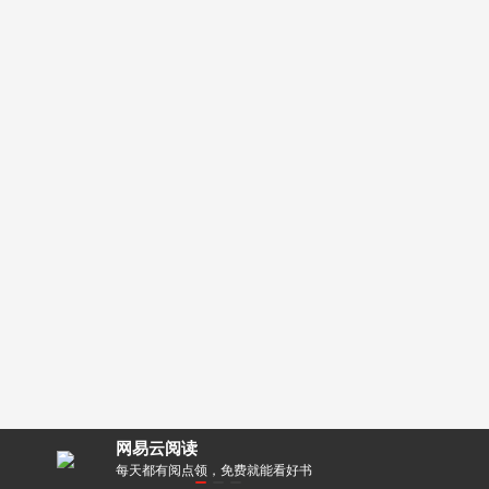
网易云阅读
零距离！
每天都有阅点领，免费就能看好书