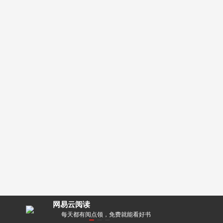
网易云阅读
零距离！
每天都有阅点领，免费就能看好书