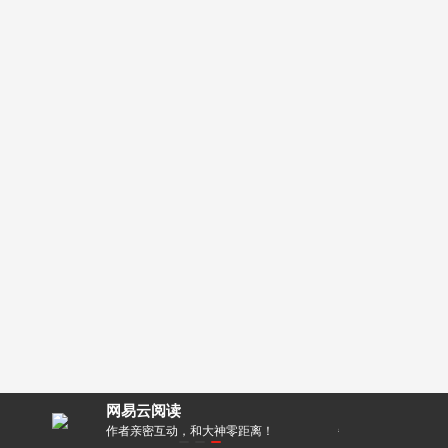
网易云阅读
器
作者亲密互动，和大神零距离！
每天都有阅点领，免费就