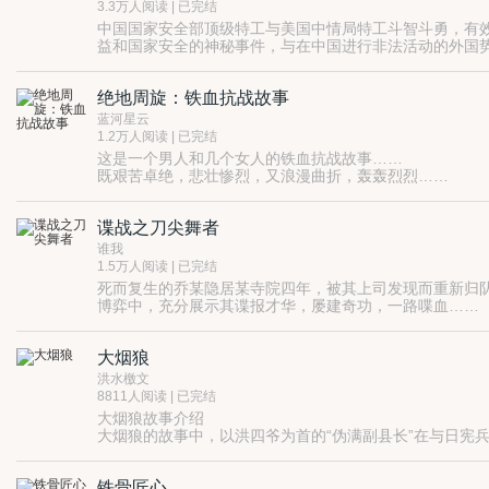
3.3万人阅读 | 已完结
中国国家安全部顶级特工与美国中情局特工斗智斗勇，有
益和国家安全的神秘事件，与在中国进行非法活动的外国
绝地周旋：铁血抗战故事
蓝河星云
1.2万人阅读 | 已完结
这是一个男人和几个女人的铁血抗战故事……
既艰苦卓绝，悲壮惨烈，又浪漫曲折，轰轰烈烈……
时间，一九三六年秋天；地点，东北吉林某山区。
一支抗日义勇军被日军攻击，队伍紧急向山里转移，没想
谍战之刀尖舞者
谁我
1.5万人阅读 | 已完结
死而复生的乔某隐居某寺院四年，被其上司发现而重新归
博弈中，充分展示其谍报才华，屡建奇功，一路喋血……
大烟狼
洪水檄文
8811人阅读 | 已完结
大烟狼故事介绍
大烟狼的故事中，以洪四爷为首的“伪满副县长”在与日宪
板垣司令的大金矿阴谋如火如荼地进行，“伪副县长”洪四
他亲自到“皇陵墓”现场去寻找督战。四爷和女土匪那司令
铁骨匠心