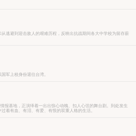
和从逃避到迎击敌人的艰难历程，反映出抗战期间各大中学校为留存薪
养出大批栋梁，让振兴中华的梦想代代相传。
以国军上校身份退往台湾。
的情报基地，正演绎着一出出惊心动魄、扣人心弦的舞台剧。到处发生
中过着有血、有泪、有爱、有恨的双重人格的生活。