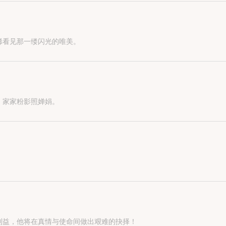
担负起抗击日本人的杠旗人，谱写出了一部民族大义的宏伟诗篇。
稀看见那一缕闪光的唯美。
，家家粉影照婵娟。
利益，他将在真情与使命间做出艰难的抉择！