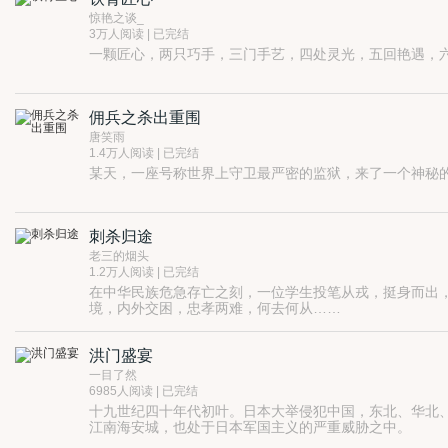
惊艳之谈_
3万人阅读 | 已完结
一颗匠心，两只巧手，三门手艺，四处灵光，五回艳遇，
佣兵之杀出重围
唐笑雨
1.4万人阅读 | 已完结
某天，一座号称世界上守卫最严密的监狱，来了一个神秘
刺杀归途
老三的烟头
1.2万人阅读 | 已完结
在中华民族危急存亡之刻，一位学生投笔从戎，挺身而出
境，内外交困，忠孝两难，何去何从……
洪门盛宴
一目了然
6985人阅读 | 已完结
十九世纪四十年代初叶。日本大举侵犯中国，东北、华北
江南海安城，也处于日本军国主义的严重威胁之中。
海安城的百姓生死未卜，惊恐万状，不知所措。