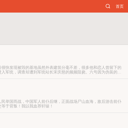
首页
号很快发现被毁的基地虽然外表建筑分毫不差，很多他和恋人曾留下的
进入军统，调查却遭到军统站长宋庆慈的频频阻挠。六号因为伪装的身
谋，杀手基地和六号的身份都是阴谋的一部分，当真相渐渐浮出水面，
人民举国而战，中国军人前仆后继，正面战场尸山血海，敌后游击前仆
史等于背叛！我以我血荐轩辕！