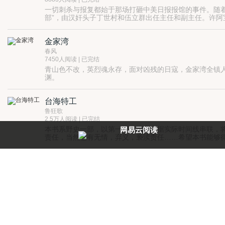
一切刺杀与报复都始于那场打砸中美日报报馆的事件。随着
部”，由汉奸头子丁世村和伍立群出任主任和副主任。许阿
因为不惧日伪的恐吓，坚决判处打砸中美日报馆、杀害抗日编
了更为疯狂的反击。更令人意想不到的是......;
金家湾
春风
7450人阅读 | 已完结
青山色不改，英烈魂永存，面对凶残的日寇，金家湾全镇
渊。
草木作笔，青石当碑，记载着一个个寻常百姓英勇抗战的
族优良传统。
台海特工
鲁狂歌
2.5万人阅读 | 已完结
本书系野史一部，以第一视角为主，据实际时间线串联，
网易云阅读
责任，当然也有无情，弃义，亵渎责任……希望本书能够
每天都有阅点领，免费就能看好书
圆领长袖青底白花的小褂没有？玉梨问。 不等小姑娘答
盛隋风云
三更灯火
7862人阅读 | 已完结
首先，请记住，这是一个不同于《隋唐英雄》、《瓦岗》等
不知黑白颠倒， 只是一味荒谬…… 是谁，解危势于倒悬
缟汉墓，依旧会有惊世妙语，将当朝英雄豪杰一一评定。 
三国战记