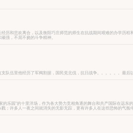
长经历和悲欢离合，以及衡阳巧庄师范的师生在抗战期间艰难的办学历程
和顽强，不屈不挠的斗争精神。
任，坚守教育岗位，以教育兴国，以教育救国，并且以身作则，为国家培
这支队伍里他经历了军阀割据，国民党北伐，抗日战争。。。。。。最后
祸民不聊生的苦难岁月。
家的乐园”的十里洋场，作为各大势力竞相角逐的舞台和共产国际在远东
杀戮；许多人一夜之间就消失的无影无踪，更有许多人在这些恐怖的气氛