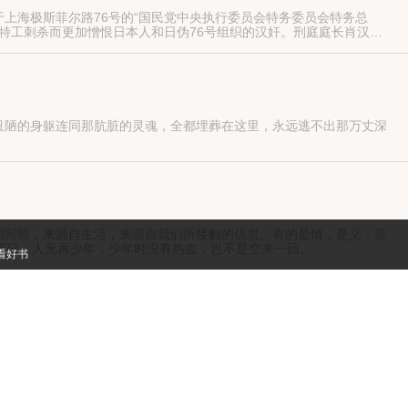
上海极斯菲尔路76号的“国民党中央执行委员会特务委员会特务总
特工刺杀而更加憎恨日本人和日伪76号组织的汉奸。刑庭庭长肖汉生
，远在重庆的军统、中统对“76”号展开了疯狂的报复，而76号也进行
丑陋的身躯连同那肮脏的灵魂，全都埋葬在这里，永远逃不出那万丈深
违背良心的事情，一旦外敌入侵却能一致对外，并肩作战，不失中华民
的写照，来源自生活，来源自我们所接触的信息。有的是情，是义，是
开日，人无再少年，少年时没有热血，岂不是空来一回。…… ……有
有啊，您是要云锦呀？还是蜀锦或者刻丝……
军事，打斗按武侠，叙事按历史…… 历史进程悠悠， 千古多少离愁。
尽，但却总有丹青妙笔，将往昔峥嵘岁月一一记载。 汗青竹简，抑或鲁
铺陈。 且看我如何出奇策，列奇阵，布奇兵，书奇文！