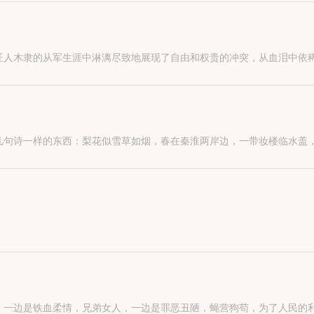
不一，而唯独洪门帮又有一定的号召力，于是洪门帮运筹帷幄，合纵连横
匠人木隶的从军生涯中淋漓尽致地展现了自由和权贵的冲突，从血泪中依
几句诗一样的东西：梨花似雪草如烟，春在秦淮两岸边，一带妆楼临水盖
明中的部队。”
，一边是铁血柔情，兄弟女人，一边是罪恶丑陋，蝇营狗苟，为了人民的