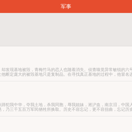
军事
，却发现基地被毁，青梅竹马的恋人也随着消失。侦查嗅觉异常敏锐的六
让他断定庞大的被毁基地只是复制品。在寻找真正基地的过程中，他冒名
伙伴，几人在相互刺探中结下深刻情谊，并发现了日本颠覆中国的惊天阴
灭亡中国的阴谋。
铁蹄犯我中华，夺我土地，杀我同胞，辱我姐妹，淞沪血，南京泪，中国
易，乃三千五百万军民牺牲所换取。历史不容忘记，更不容扭曲，忘记历