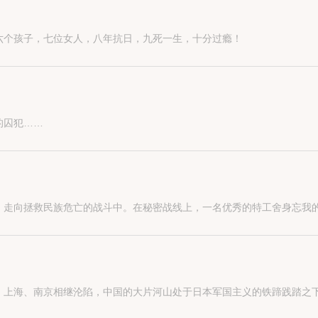
六个孩子，七位女人，八年抗日，九死一生，十分过瘾！
的囚犯……
，走向拯救民族危亡的战斗中。在秘密战线上，一名优秀的特工舍身忘我
、上海、南京相继沦陷，中国的大片河山处于日本军国主义的铁蹄践踏之