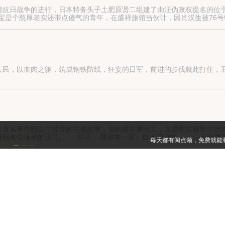
抗日战争的进行，日本特务头子土肥原贤二组建了由汪伪政权提名的位于
宝是个憨厚老实还带点傻气的青年，在盛祥旅馆当伙计，因肖汉生被76号
辑谢芳容的日伪“76”号特工死刑，而被“76”号将其一家三口活埋。由此
人民，以血肉之躯，筑成钢铁防线，狂妄的日军，前进的步伐就此打住，
故事。战乱年代，民不聊生，许多人为了生活，曾经做过一些违背道德，
将真实事件附以可推理的完整故事，讲的是军事特工，又是现实都市生活
得到各位读者的认可。 片花： 两岸本一家，自当同敌忾。…… 花有重
话，不远处一位西装革履的中年男子听到之后疾步走来，隔着几步就说：
诸类种种小打小闹的奇文。是揭底历史，同时又演绎历史的奇文，争论按
？ 是谁，拯万民于水火？ 是谁，舍身家于济世？ 往事如烟，虽随清风荡
今日，不妨寄情于隋唐那荡气回肠的疆场，仅以此文，将那段往事，缓缓