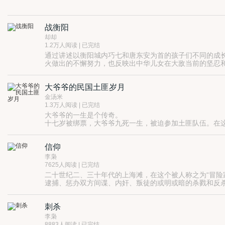
战衡阳
却却
1.2万人阅读 | 已完结
通过讲述以衡阳城内巧七和唐东安为首的孩子们不同的成
火做出的不懈努力，也反映出中华儿女在大敌当前的坚忍
国家危难之际，无数有识之士前仆后继，以救国救亡为己
大爷爷的民国土匪岁月
金汤米
1.3万人阅读 | 已完结
大爷爷的一生是个传奇。
十七岁被绑票，大爷爷九死一生，被迫参加土匪队伍。在
那是一个天下变乱强敌入侵的多事之秋，那是一段天灾人
信仰
李枭
7625人阅读 | 已完结
二十世纪二、三十年代的上海滩，在这个被人称之为“冒险
逮捕、惩办双方间谍、内奸、叛徒的或明或暗的杀戮和反
刺杀
李枭
8883人阅读 | 已完结