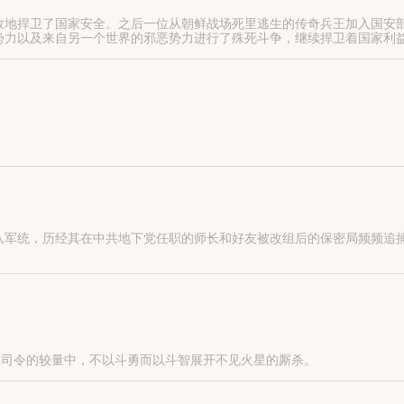
效地捍卫了国家安全。之后一位从朝鲜战场死里逃生的传奇兵王加入国安
势力以及来自另一个世界的邪恶势力进行了殊死斗争，继续捍卫着国家利
到刚刚跑出不远，迎面遇到一支日军的伏击，情况一下子变得危急起来…
队军统，历经其在中共地下党任职的师长和好友被改组后的保密局频频追
兵司令的较量中，不以斗勇而以斗智展开不见火星的厮杀。
爷为对抗“大金矿”的阴谋，则策划出了“古代皇陵墓”的阴谋来蒙蔽板垣。
、女土匪霍大当家的，秘密进行沟通，准备破坏大金矿，炸掉它。