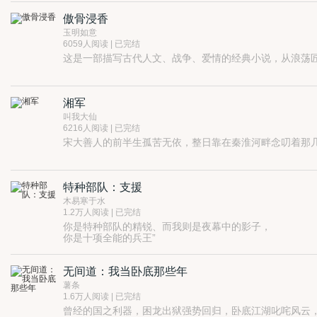
海安城势力纷杂，一盘散沙，对于日本人企图南下也反映
傲骨浸香
玉明如意
6059人阅读 | 已完结
这是一部描写古代人文、战争、爱情的经典小说，从浪荡
湘军
叫我大仙
6216人阅读 | 已完结
宋大善人的前半生孤苦无依，整日靠在秦淮河畔念叨着那
特种部队：支援
木易寒于水
1.2万人阅读 | 已完结
你是特种部队的精锐、而我则是夜幕中的影子，
你是十项全能的兵王”
十项全能的能力只是加入影子的基础”
你问我在那个部队中服役、我说：“一支永远无法出现在光
无间道：我当卧底那些年
薯条
1.6万人阅读 | 已完结
曾经的国之利器，困龙出狱强势回归，卧底江湖叱咤风云