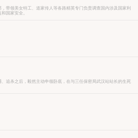
部，带领美女特工、道家传人等各路精英专门负责调查国内涉及国家利
益和国家安全。
…
捕、追杀之后，毅然主动申领卧底，在与三任保密局武汉站站长的生死
阴谋对抗阴谋。板垣对中国的文物情有独钟，痴迷到了无以复加的地步。