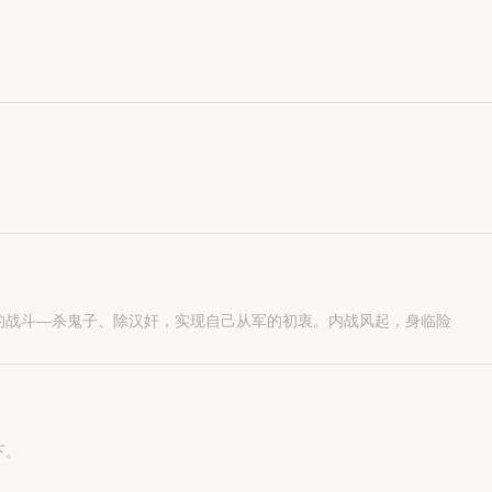
的战斗—杀鬼子、除汉奸，实现自己从军的初衷。内战风起，身临险
下。