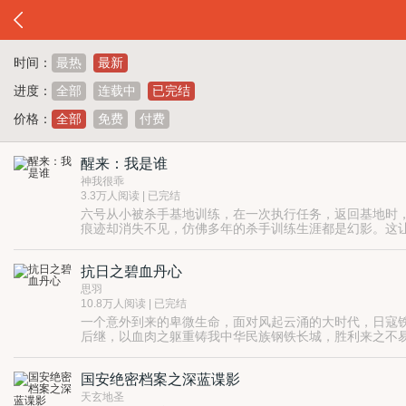
时间：
最热
最新
进度：
全部
连载中
已完结
价格：
全部
免费
付费
醒来：我是谁
神我很乖
3.3万人阅读 | 已完结
六号从小被杀手基地训练，在一次执行任务，返回基地时
痕迹却消失不见，仿佛多年的杀手训练生涯都是幻影。这
份意外成为谢婉儿的未婚夫、并结识留洋法医邵阳等一批
几经生死的六号终于在伙伴们的帮助下破灭日本人三个月
抗日之碧血丹心
思羽
10.8万人阅读 | 已完结
一个意外到来的卑微生命，面对风起云涌的大时代，日寇
后继，以血肉之躯重铸我中华民族钢铁长城，胜利来之不
国安绝密档案之深蓝谍影
天玄地圣