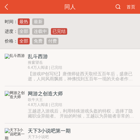
同人
首页
时间：
最热
最新
进度：
全部
连载中
已完结
价格：
全部
免费
付费
乱斗西游
推窗望岳
6.4万人阅读 | 已完结
【游戏IP创写纪】唐僧师徒西天取经五百年后，盛唐已
逝，人间风雨飘摇，神佛找到五百年一现的天命者作为
第二代取经人再次踏上取经之路。一路辗转，乱斗西
游，六道众生自有轮回，究竟应生存还是毁灭？网易云
网游之创造大师
阅读携手网易人气游戏《乱斗西游》，带来游戏IP创写
纪第二波，《乱斗西游》游戏同名小说重磅上线。下载
吹牛大王
乱斗西游2，进入乱斗世界，化身英雄来一场真正的西游
4.8万人阅读 | 已完结
之战！http://app-
王越进入游戏后，利用特殊游戏头盔的特权，选择了隐
down.x.netease.com/download/game/ldxy/channel/1602
藏职业异能者。 开始的时候，王越以为异能者非常的普
通，简直连一般的职业都不如。但是随着不断地了解，
王越发现异能者竟然这么厉害…… 采矿，陷阱，锻造，
天下3小说吧第一期
炼药，造船……几乎无所不能。
天下3小说吧