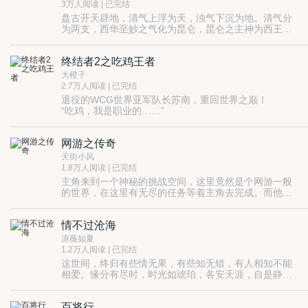
3万人阅读 | 已完结
盘古开天辟地，清气上浮为天，浊气下沉为地。清气分
为两支，西华至妙之气化为昆仑，昆仑之主神为西王
母；东华至玄之气化为东海，东海之主神为帝俊。浊气
也分为两支，北极至恶之气化为幽都，幽都本无主，自
终结者2之吃鸡王者
颛顼去后自称幽都王，始有首领。南极至善之气化为世
间生灵，大荒世界自此成形…… 《天下3》是网易自主
大橙子
研发的首款全模式3D玄幻网游，集网易十年开发运营之
2.7万人阅读 | 已完结
大成。游戏以东方上古玄幻神话为背景，展现了一个雄
退役的WCG世界亚军队长苏南，重回世界之巅！
奇壮丽、异彩纷呈的逼真虚拟世界，在游戏里，主人翁
“吃鸡，我是职业的……”
们体验着爱恨情仇，沉浸在另一个江湖儿女的世界中。
天下三小说吧，纪录玩家点点滴滴，有官方剧本小说，
也有玩家的心得，更有玩家们融入了自己所有的情感创
网游之传奇
造的一个个感人的天下3同人小说故事
天街小风
1.8万人阅读 | 已完结
主角来到一个神秘的挑战空间，这里竟然是个网游一般
的世界，在这里有无尽的任务等着主角去完成。而他得
到的好处则是统治整个世界！
情不过沧海
凉薇如夏
1.2万人阅读 | 已完结
这世间，终归有些情无果，有些知无错，有人相知不能
相爱。缘分有尽时，时光如琥珀，各安天涯，自是静
好。
网易游戏《倩女幽魂1》的网游小说，女主不是白莲花也
不是女王，男主亦非痴情高富帅，结局是现实的斑驳却
百将行
不失岁月的温暖。