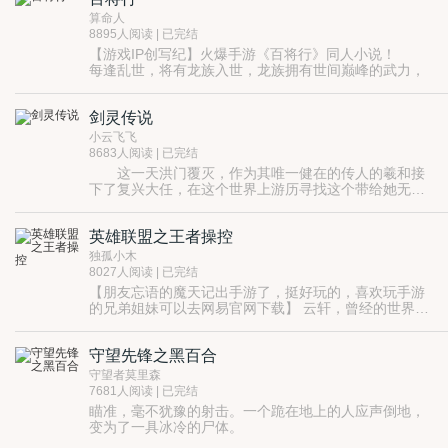
算命人
8895人阅读 | 已完结
【游戏IP创写纪】火爆手游《百将行》同人小说！
每逢乱世，将有龙族入世，龙族拥有世间巅峰的武力，
所有心怀野望的君王都对其趋之若鹜。
机甲，妖兽，觉醒体，浮空战舰，屠龙勇者，兽人战
剑灵传说
士，半神先知。
不一样的乱世，不一样的魔幻三国。
小云飞飞
群雄汇聚，百将齐行，谁与争锋？
8683人阅读 | 已完结
游戏官网：http://bjx.163.com/
这一天洪门覆灭，作为其唯一健在的传人的羲和接
下了复兴大任，在这个世界上游历寻找这个带给她无尽
伤痛回忆的仇人。
英雄联盟之王者操控
独孤小木
8027人阅读 | 已完结
【朋友忘语的魔天记出手游了，挺好玩的，喜欢玩手游
的兄弟姐妹可以去网易官网下载】 云轩，曾经的世界电
子竞标赛冠军重生在另一个平行时空，这个世界的电子
竞赛体系更加完善，每一名职业选手都能靠游戏发家致
守望先锋之黑百合
富，一个热爱的游戏，一个陌生又熟悉的世界，云轩能
在这个世界登上怎样的高度？
守望者莫里森
7681人阅读 | 已完结
瞄准，毫不犹豫的射击。一个跪在地上的人应声倒地，
变为了一具冰冷的尸体。
“该你说了。”黑百合清冷动听的声音充满了魅惑。