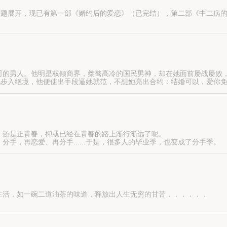
问题展开，现已有第一部《赌约后的爱恋》（已完结），第二部《中二病
的男人。他明是权倾商界，桀骜高冷的国民男神，却在她面前屡战屡败
她步入绝境，他便使出手段逼她就范，不想她亮出合约：结婚可以，爱你
，还是正青春，抑或已经在青春的路上渐行渐远了呢。
手，再恋爱、再分手......于是，很多人的毕业季，也变成了分手季。
一生……
生活，如一碗二道油茶的味道，释放出人生无穷的甘苦．．．．．．