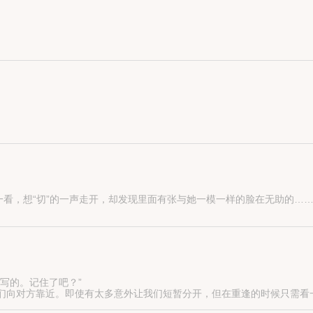
方向。
的眼前。
看，想“切”的一声走开，却发现里面有张与她一模一样的脸在无助的…
么写的。记住了吧？”
向对方靠近。即使有太多意外让我们短暂分开，但在重逢的时候只需看