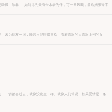
独孤，除非…..如能得先天有金水者为伴，可一番风顺，前途姻缘皆不
过，他的镜头里只会有风景，和囧图，但却为她破了例，留下了她法式
友，因为朋友一词，顾言只能暗暗喜欢，看着喜欢的人喜欢上别的女
的，一切都会过去，就像没发生一样。就像人们常说，如果爱情是一条