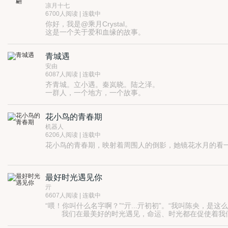
有时候，上帝让你遇见他，不过是上厕所时不小心指错了
凉月十七
6700人阅读 | 连载中
你好，我是@乘月Crystal。
这是一个关于爱和血缘的故事。
慕浅浅20岁这一年，我把它写在了这里。
原谅我没有好的文笔，把这个故事讲得婉转动听。
青城遇
慧极必伤，情深不寿。
纠葛半生时光，只为赊一段短暂欢愉。
安由
现在，我撕裂了所有的伪装，把残酷和温暖全部呈现在你
6087人阅读 | 连载中
如果你也有一点点感动的话——
齐青城。立小遇。秦岚晓。陆之泽。
亲爱的朋友，可以把你的眼泪和心事留给我吗？
一群人，一个地方，一个故事。
那将是对我最隆重的褒奖。
我们注定相遇，我们注定分离。
我用十年青春换你最后之约。
花小鸟的青春期
机器人
6206人阅读 | 连载中
花小鸟的青春期，映射着周围人的倒影，她镜花水月的看一
最好时光遇见你
亓
6607人阅读 | 连载中
“喂！你叫什么名字啊？”“亓...亓初初”。“我叫陈央，是这
我们在最美好的时光遇见，命运、时光都在促使着我们