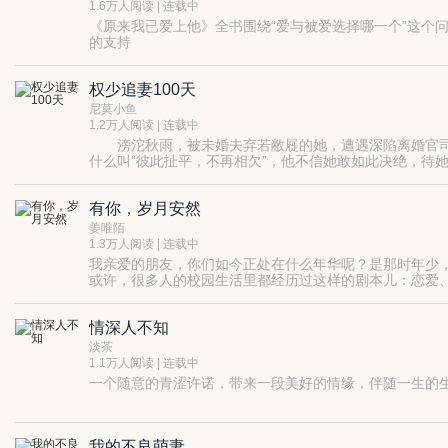
他说：因为是你，什么都对。
1.6万人阅读 | 连载中
《原来我已爱上他》全书围绕“爱与被爱选择哪一个”这个
的支持
权少追妻100天
尼莫小鱼
1.2万人阅读 | 连载中
滂沱秋雨，被未婚夫弃若敝屣的她，遭遇深陷离婚官司
什么叫“彼此扯平，不再相欠”，他不信她敢如此决绝，待
在家带娃。
有你，岁月安然
姜唯陌
1.3万人阅读 | 连载中
我亲爱的朋友，你们如今正处在什么年华呢？是那时年少
或许，很多人的校园生活里都经历过这样的剧本儿：恋爱、分
或许，人生就是这样，有缘遇见，有缘相爱，却无缘共度
情深人不知
淡茶
1.1万人阅读 | 连载中
一个随意的青涩许诺，带来一段美好的情缘，伴随一生的
我的不良萌妻