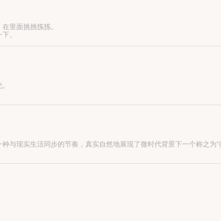
，在里面挑挑拣拣。
一下。
光。
与现实生活同步的节奏，真实自然地展现了微时代背景下一个称之为“微商”