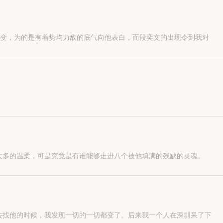
锐变，为的是有着势均力敌的底气向他表白，而段奕文的出现令到我对
纪公司老板的助手，在爱情的流水账里，两个人的命运将如何被记
太多的温柔，可是究竟是有谁能够走进八个被他填满的残缺的灵魂。
去找他的时候，我发现一切的一切都变了。后来我一个人在深圳呆了下