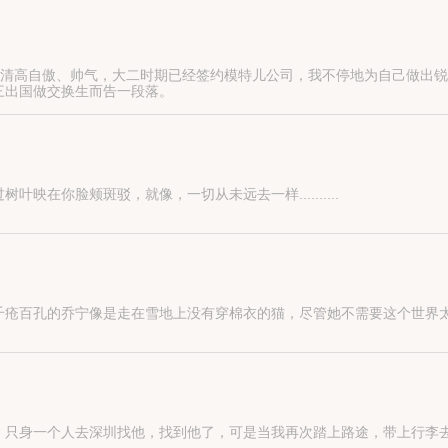
—清高自傲、帅气，大二时期已经签约模特儿公司，我不停地为自己做出
三出国做交换生而告一段落。
小生之一，是大圣国际旗下大圣艺人经纪公司的当红小生，而我是艺人经
在你脸颊斑驳，就像，一切从未远去一样..........
千疮百孔的乔宁像是走在雪地上没有穿棉衣的猫，尽管她不需要这个世界
，只身一个人去深圳找他，找到他了，可是当我再次踏上路途，带上行李