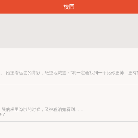
校园
 她望着远去的背影，绝望地喊道：“我一定会找到一个比你更帅，更有
；哭的稀里哗啦的时候，又被程泊如看到……
好？
看你合适。”