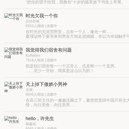
“把你的谱子给我，我教你”十岁的骆茗放下书坐上琴凳。
“小一，原来人心真的隔肚皮，难信。”十六岁的莫婉在感
“那你信不信我爱你？”二十岁的骆茗问。
时光欠我一个你
“原来你把我隔在肚皮外面啊~”
“……没有，在肚子里。”
沙沙作响
“小一，她们说我配不上你……”二十岁的莫婉有点小委屈
6910人阅读 | 连载中
“我配得上你就行”二十四岁的骆茗安慰地摸了摸怀里人的
在时光的无涯荒野里，总有一个人，像光一样......
那一年莫婉二十三岁，“小一，我现在可不可以嫁给你？”
夏瑾柒终于要等来和男友方旭走进婚姻，本以为幸福触手
“……起码等到明天吧。”
少情怀，有酣畅淋漓的爱恨长歌，有隐忍难言的分手苦衷
世界这么大，刚好装下他们乐此不疲撒着的狗粮。
她入骨的贴心暖男，她的情感究竟何去何从，谁能最终抱
我觉得我们宿舍有问题
Kuffskein
7918人阅读 | 连载中
我是我们宿舍唯一一个正常人，也是唯一一个直男。
……至少一开始，我真是这么以为的！
天上掉下傲娇小男神
丑绸
6846人阅读 | 连载中
在高三班主任的一遍遍洗脑之下，夏然然觉得中国只有北
情，向往美食，向往美男.....
“我也想当学霸啊！”然然感叹，“可是我真的做不到”
就在这种时候，一位大神出现，决心拯救夏然然。
hello，许先生
冧暮瑶
6565人阅读 | 连载中