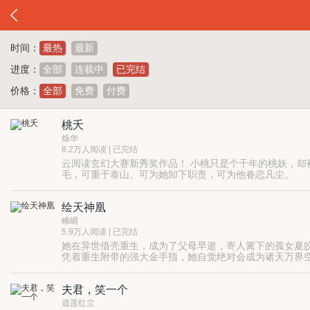
时间：
最热
最新
进度：
全部
连载中
已完结
价格：
全部
免费
付费
桃夭
烁华
8.2万人阅读 | 已完结
云阅读玄幻大赛新秀奖作品！ 小桃只是个千年的桃妖，却
毛，可重于泰山。可为她卸下职责，可为他眷恋凡尘。
绘天神凰
峨嵋
5.9万人阅读 | 已完结
她在异世借壳重生，成为了父母早逝，寄人篱下的孤女夏
凭着重生附带的强大金手指，她自觉绝对会成为诸天万界
偏偏除了她的江爷爷，所有人都认为她弱爆了，就是个当
岂有此理！她只是不爱走平常路罢了。
夫君，笑一个
当威风八面的修炼天才有什么意思？她要当修炼天才们的
【弱质不弱智，丽质亦励志，山寨成就梦想，吃药创造辉
逍遥红尘