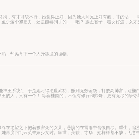
野马驹，有才可貌不行，她觉得正好，因为她大师兄正好有貌，才的话……
至少这个努把力，还是能娶到手的……吧？ 蹁跹君子，糙女好逑，女才
招兵买马。 把师父当岳父那么供着，颜晓棠估计是天下独一份，为此骄傲
怀胎，却诞育下一个人身狐脸的怪物。
半人半妖怪物，只能选择坐以待毙……
，金戈铁马！
，逐鹿天下！
能神王系统”。 于是她习得绝世武功，赚到无数金钱，打败高帅富，迎娶
神王的人，只有一个！ 等着桂圆的，不但有修行和帅哥，更有无尽的争夺
在绝望之下抱着被害死的女儿，悲愤的在雷雨中含恨自尽。重生，追溯
，她再度回到云英未嫁少女时。家世，美貌，才华，她样样都不缺，无意