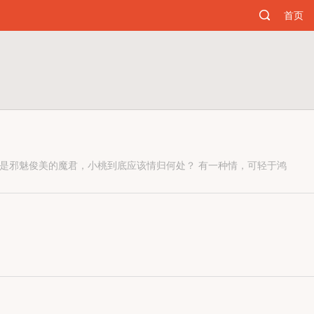
首页
是邪魅俊美的魔君，小桃到底应该情归何处？ 有一种情，可轻于鸿