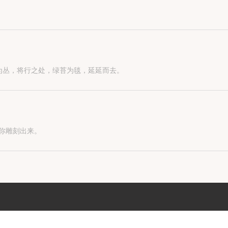
为丛，将行之处，绿苔为毯，延延而去。
手下的缩影。 只要是存在于世间的东西， 无论你想要什么， 她都能帮你雕刻出来。