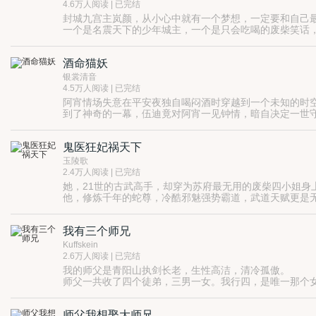
4.6万人阅读 | 已完结
封城九宫主岚颜，从小心中就有一个梦想，一定要和自己
一个是名震天下的少年城主，一个是只会吃喝的废柴笑话
更重要的是……他真的是他弟弟吗？
ps：以上最后一句话才是重点，仔细品，没看出门道的，
酒命猫妖
再PS：本文已在台湾上市，淘宝可代购。
银裳清音
4.5万人阅读 | 已完结
阿宵情场失意在平安夜独自喝闷酒时穿越到一个未知的时
到了神奇的一幕，伍迪竟对阿宵一见钟情，暗自决定一世守护
鬼医狂妃祸天下
玉陵歌
2.4万人阅读 | 已完结
她，21世的古武高手，却穿为苏府最无用的废柴四小姐身
他，修炼千年的蛇尊，冷酷邪魅强势霸道，武道天赋更是
不愿意给吗？正好，那就连人带物一起收了！
我有三个师兄
Kuffskein
2.6万人阅读 | 已完结
我的师父是青阳山执剑长老，生性高洁，清冷孤傲。
师父一共收了四个徒弟，三男一女。我行四，是唯一那个
我上面有三个师兄。
大师兄温柔体贴。
师父我想娶大师兄
二师兄冷静沉稳。