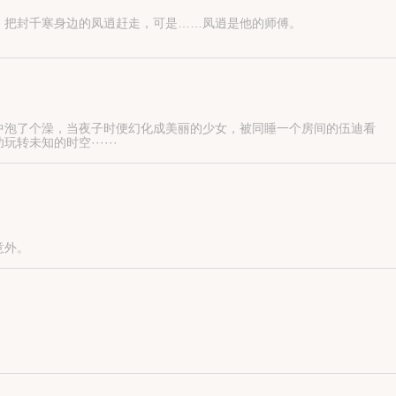
，把封千寒身边的凤逍赶走，可是……凤逍是他的师傅。
中泡了个澡，当夜子时便幻化成美丽的少女，被同睡一个房间的伍迪看
未知的时空······
意外。