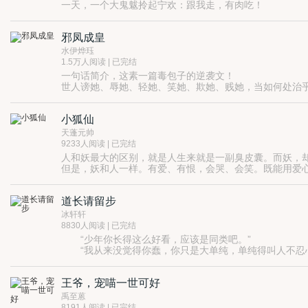
一天，一个大鬼魃拎起宁欢：跟我走，有肉吃！
她去了，大鬼魃却说：想吃肉，要先做“肉”！
于是她成了他的“肉人”。
邪凤成皇
喵喵的，原来是以“肉”换肉！
几天后，某欢跟对头跑了，大鬼魃逮回她，狂怒：你不想
水伊烨珏
宁欢吼：是不让你吃！老子有毒，你也吃？
1.5万人阅读 | 已完结
大鬼魃冷笑：本君百毒不侵，不信今晚就大战三百合。
一句话简介，这素一篇毒包子的逆袭文！
于是那夜，她变成了他的妻。
世人谤她、辱她、轻她、笑她、欺她、贱她，当如何处治
从此，宁欢过上了日日吃肉的幸福日子……
暂且忍他、让他、避他、耐他、由他、敬他、不要理他。
……
前方高能预警：此“肉”有毒，生人回避，死鬼闪开！
小狐仙
半死不活的么……敢问阁下，您是欲生、还是欲死呢？
天蓬元帅
9233人阅读 | 已完结
人和妖最大的区别，就是人生来就是一副臭皮囊。而妖，
但是，妖和人一样。有爱、有恨，会哭、会笑。既能用爱
道长请留步
冰轩轩
8830人阅读 | 已完结
“少年你长得这么好看，应该是同类吧。”
“我从来没觉得你蠢，你只是大单纯，单纯得叫人不忍
“你怎么也不出手，任他们欺凌？”。“我本来是准备出手
这就像一场赌局，赌局的最后我奇迹一般的赢了。
王爷，宠喵一世可好
还是，其实你根本就是冷血无情！你以为修道就可以断
如果我能拼尽全力不死·······一定会用一种全新的方式
禹至蒽
8191人阅读 | 已完结