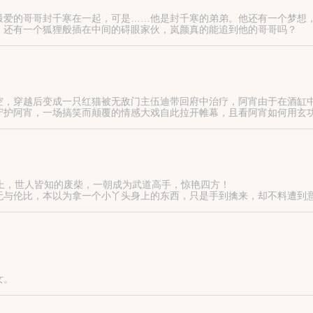
最爱的哥哥封千寒在一起，可是……他是封千寒的弟弟。他还有一个梦想
，还有一个狐狸般插在中间的碍眼家伙，岚颜真的能追到他的哥哥吗？
仔细看看文章标签。
空，穿越后变成一只红猫被无敌门主伍迪带回府中治疗，阿宵由于在酒缸
阿宵，一场搞笑而颠覆的情感大戏自此拉开帷幕，且看阿宵如何用玄功玩转
上，世人皆知的废柴，一朝成为武道高手，惊艳四方！
无与伦比，本以为拿一个小丫头身上的东西，只是手到擒来，却不料遭到
女。