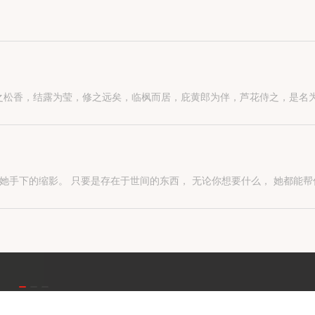
之松香，结露为莹，修之远矣，临枫而居，庇黄郎为伴，芦花侍之，是名
断。猫伤心了。
相信你了。”
。
她有一双巧夺天工的手， 当她的手握上刻刀， 世界便成了她