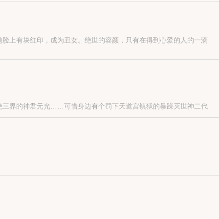
她脸上有块红印，成为丑女。绝世的容颜，只有在得到心爱的人的一滴
绝三界的神君元光……可惜身边有个罚下天道宫镇狱的暴躁灭世神二代
，才是真正的超越自我。
被蝉食。