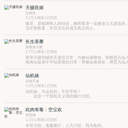
天赐良姬
王秩美
2.1万人阅读 | 已完结
紫灵，是狐狸和人的结合，她和母亲一直被道士太虚追杀
泪才能恢复，并且交合后成为真正的人。
她是一个现世的妖狐，被母亲送到了古代。
而他，是让人胆战心惊的黑阎罗，
长生荼蘼
她，只为找寻那个愿意给自己一滴泪的男子，好可以回到
而他，从一开始对她恶语相向，发现这个女人竟然不怕自
海青拿天鹅
从相遇的那一刻，缘分之轮早已经转动，早已经把他们绑
1.7万人阅读 | 已完结
掌管天庭刑狱的天道宫日常：为修仙者降劫，拆散思凡仙
南海仙翁弟子半仙荼靡的日常：帮修仙者保命，帮思凡仙
白凛拖后腿。
白凛：不能渡，渡不了，告辞！
仙机婊
荼蘼：施主留步，本人可代理渡劫，一千灵金一次，两次
八面玲珑财迷半仙vs玻璃心暴躁神二代
沧海不老
天庭废柴人间强者女主vs天庭杀神人间萌宠男主
1.2万人阅读 | 已完结
欢脱仙侠1V1
仙机婊，为达目的，不折手段！
这是一个投机主义者的修行过程。
对于一个视男人为无物，一心只追求自由的女人而言，
只是……
此肉有毒：空尘欢
她怎么也没想到，她爱上的男人，会是一个穷凶极恶，
雷雷猫
1.1万人阅读 | 已完结
末世大陆，鬼魃横行，人为刀俎，我为鱼肉。