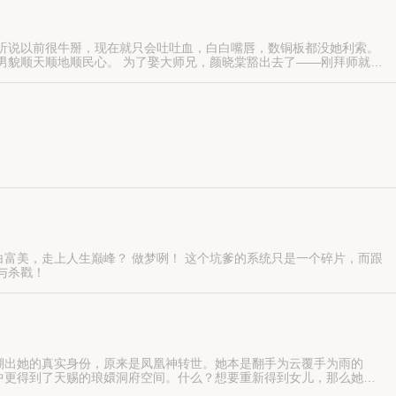
听说以前很牛掰，现在就只会吐吐血，白白嘴唇，数铜板都没她利索。
男貌顺天顺地顺民心。 为了娶大师兄，颜晓棠豁出去了——刚拜师就被
得不行。 等一切水到渠成，大师兄还是又冰又扎的怎么破？ 颜晓
白富美，走上人生巅峰？ 做梦咧！ 这个坑爹的系统只是一个碎片，而跟
与杀戳！
出她的真实身份，原来是凤凰神转世。她本是翻手为云覆手为雨的
中更得到了天赐的琅嬛洞府空间。什么？想要重新得到女儿，那么她