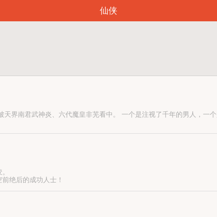
仙侠
被天界南君武神炎、六代魔皇非芜看中。 一个是注视了千年的男人，一个
皎。
空前绝后的成功人士！
姬妾宠物的命！
终结者！
煌！】