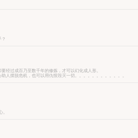
吃肉了吗？
乎？
待得功成，定弄死他！
却要经过成百乃至数千年的修炼，才可以幻化成人形。
心助人摆脱危机，也可以用仇恨毁灭一切。。。。。。。。。。。。
心。
的，谁让你出现得这么不及时！”
绝七情，你可以对我无情，可对什么对其他人也一样。”
来找你的，但或许会不认识你了。你不要难过，记得找到我••••••”