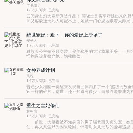
三师兄活泼幽默。
羊毛团子
他们全部暗恋我师父。
1.8万人阅读 | 已完结
云阅读玄幻大赛新秀奖作品！ 颜晓棠是将军府逃出来的
师父容貌逆天凡人可配不上，她就一门心思地瞅着大师兄，
追杀，她来想招躲；师门穷，她去挣钱；师父想重振，她管
棠：哼哼……到时候还由得你~
绝世宠妃：殿下，你的爱妃上沙场了
安子太
1.7万人阅读 | 已完结
狐族长公主奋不顾身爱上俊美骁勇的大汉将军王爷，十月
怪物遂被爹娘弃绝，隐秘幽禁。
深夜来临，陡起滔天火海。
利箭飞矢层层重兵，这个名为祸国妖孽，却无丝毫法力的
女神养成计划
简渊，我愿意为你，看尘世烟霞，也愿意为你，沙场征战
阿雪，我愿意为你，择一城而居，也愿意为你，步步为营
风魂
1.6万人阅读 | 已完结
普通少女桂圆一觉醒来发现自己体内多了一个“超级无敌全
它一样的碎片，这世上还不知道有多少，而最终能够成为
重生之皇妃修仙
林朝愔
1.5万人阅读 | 已完结
前世，大婚夜被不知身份的男子强暴而失贞失宠，她最终
仙，再入凡尘只为因果轮回。怀着对女儿无尽的爱与追思
的...