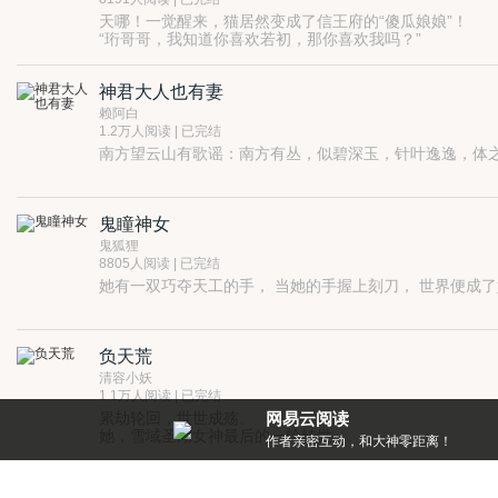
天哪！一觉醒来，猫居然变成了信王府的“傻瓜娘娘”！
“珩哥哥，我知道你喜欢若初，那你喜欢我吗？”
“如果不喜欢你，怎么会养你。”
“珩哥哥，现在我已经离不开你了。”
神君大人也有妻
“嗯，我也是。”
“珩哥哥，要是我真的跟他走了，你会怎么办？”
赖阿白
“如果你执意要走，我会跟你一起走。”
1.2万人阅读 | 已完结
既然如此，那就留下来，做他的新娘。
南方望云山有歌谣：南方有丛，似碧深玉，针叶逸逸，体
然而，事情的发展却让猫措手不及。夺妻，夺位，纷争不
“之前你一直都说做人有多好。现在又说做猫好。我不会再
嘴上虽这样讲，心里却还是放不下他。
最好的相守是陪伴。可他用命换来的真相，却是如此残酷
鬼瞳神女
但是！那又怎样！
鬼狐狸
8805人阅读 | 已完结
负天荒
清容小妖
1.1万人阅读 | 已完结
累劫轮回，世世成殇。
网易云阅读
她，雪域圣湖女神最后的一轮转世，
每天都有阅点领，免费就能看好书
可否，与挚爱的男子，化劫共天荒？
【她，可以辜负神山亿万年的守望吗？
幻梦
她，能够如愿与最爱的那个凡人，一生的时光一起走吗？